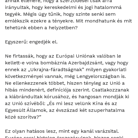
annak ellenére, hogy a szerződései csak arra
irányultak, hogy kereskedelmi és jogi hatalommá
tegyék. Mégis úgy tűnik, hogy szinte senki sem
emlékszik ezekre a tényekre. Mit mondhatunk és mit
tehetünk ebben a helyzetben?
Egyszerű: engedjék el.
Ne firtassák, hogy az Európai Uniónak valóban le
kellett-e volna bombáznia Azerbajdzsánt, vagy hogy
ennek az „Ukrajna-fáradtságnak” milyen gyakorlati
következményei vannak, még Lengyelországban is.
Ne ellenkezzenek többet, hiszen tényleg az Unió a
hibás mindenért, definíciója szerint. Csatlakozzanak
a kiábrándultak kórusához, és hangosan mondják ki
az Unió szívéből: „És mi lesz velünk Kína és az
Egyesült Államok, az évszázad két szuperhatalma
közé szorítva?”
Ez olyan hatásos lesz, mint egy kanál varázsital.
Európa sorai hirtelen összezárulnak, hiszen senki