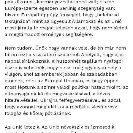
populizmust, kormányozhatatlanná vált; hiszen
Európa-szerte egészen Berlinig szegénység van;
hiszen Európát éppúgy fenyegeti, hogy „belefárad
Ukrajnába”, mint az Egyesült Államokat; és az Unió
most járatta le magát teljesen azzal, hogy nem sietett
a megtámadott örmények segítségére.
Nem tudom, Önök hogy vannak vele, de én már nem
bírom ezt a visszatérő szólamot. Ahelyett, hogy éjjel-
nappal siránkoznak, a huszonhét tagállam nyafogói
észre is vehetnék, hogy nincs még egy olyan hely a
világon, ahol az emberek jobban és szabadabban
élnének, mint az Európai Unióban, és hogy éppen
most léptünk a színre valódi politikai hatalomként, az
oltóanyagaink közös megvásárlásával, a közös
hitelfelvétellel, Ukrajna felfegyverzésével, és azzal,
hogy azonnal megtaláltuk a módját a kieső orosz
földgáz és kőolaj pótlásának.
Az Unió létezik. Az Unió növekszik és izmosodik,