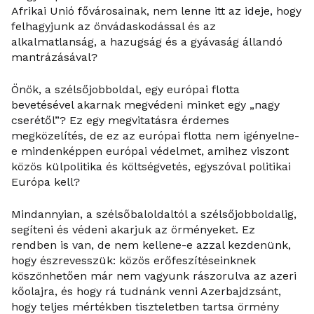
Afrikai Unió fővárosainak, nem lenne itt az ideje, hogy
felhagyjunk az önvádaskodással és az
alkalmatlanság, a hazugság és a gyávaság állandó
mantrázásával?
Önök, a szélsőjobboldal, egy európai flotta
bevetésével akarnak megvédeni minket egy „nagy
cserétől”? Ez egy megvitatásra érdemes
megközelítés, de ez az európai flotta nem igényelne-
e mindenképpen európai védelmet, amihez viszont
közös külpolitika és költségvetés, egyszóval politikai
Európa kell?
Mindannyian, a szélsőbaloldaltól a szélsőjobboldalig,
segíteni és védeni akarjuk az örményeket. Ez
rendben is van, de nem kellene-e azzal kezdenünk,
hogy észrevesszük: közös erőfeszítéseinknek
köszönhetően már nem vagyunk rászorulva az azeri
kőolajra, és hogy rá tudnánk venni Azerbajdzsánt,
hogy teljes mértékben tiszteletben tartsa örmény