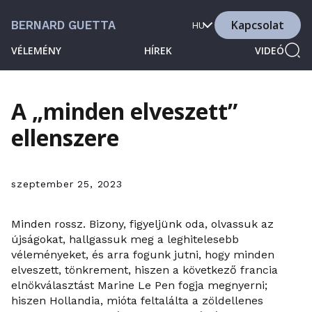
Kapcsolat
BERNARD GUETTA
HU
VÉLEMÉNY
HÍREK
VIDEÓ
A „minden elveszett”
ellenszere
szeptember 25, 2023
Minden rossz. Bizony, figyeljünk oda, olvassuk az
újságokat, hallgassuk meg a leghitelesebb
véleményeket, és arra fogunk jutni, hogy minden
elveszett, tönkrement, hiszen a következő francia
elnökválasztást Marine Le Pen fogja megnyerni;
hiszen Hollandia, mióta feltalálta a zöldellenes