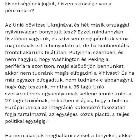
kisebbségének jogait, hiszen szüksége van a
pénzünkre?
Az Unió bővítése Ukrajnával és hét másik országgal
nyilvánvalóan bonyolult lesz? Ezzel mindannyian
tisztában vagyunk, és szívesen megspóroltuk volna
magunknak ezt a bonyodalmat, de ha kontinentális
frontot akarunk felállítani Putyinnal szemben, és
nem hagyjuk, hogy Washington és Peking a
perifériára szorítson, majd elsöpörjön bennünket,
akkor nem tudnánk mégis elfogadni a kihívást? És ha
már egyszer elfogadtuk, nem tudnánk-e abbahagyni,
hogy úgy teszünk, mintha a 35 tagú Unió
szerkezetének ugyanolyannak kellene lennie, mint a
27 tagú Unióénak, miközben világos, hogy a holnap
Európai Uniója az integráció különböző fokozatait
fogja tartalmazni, az egységes közös piactól a teljes
politikai egységig?
Ha nem akarjuk meghallani ezeket a tényeket, akkor