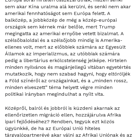
sem akar Kína uralma alá kerülni, és senki nem akar
amerikai fennhatóságot sem Európa felett. A
balközép, a jobbközép de még a közép-európai
országok sem kérnek már belőle, mert Trump
megingatta az amerikai ernyőbe vetett bizalmat. A
szélsőbaloldal és a szélsőjobb mindig is Amerika-
ellenes volt, mert az előbbiek számára az Egyesült
Államok az imperializmus, az utóbbiak számára
pedig a libertárius erkölcstelenség jelképe. Hirtelen
minden nyilvános és magánjellegű vitában egyetértés
mutatkozik, hogy nem szabad hagyni, hogy eltöröljék
a Föld színéről az országainkat, és a „minden rossz,
minden elveszett” téma helyett végre minden
politikai irányban megindulhat a nyílt vita.
Középről, balról és jobbról is küzdeni akarnak az
ellenőrizetlen migráció ellen, hozzájárulva Afrika
ipari fejlődéséhez? Rendben, tegyük ezt közös
ügyünkké, de ha az Európai Unió hiteles
tárgyalópartnerévé akar válni az Afrikai Uniónak és az