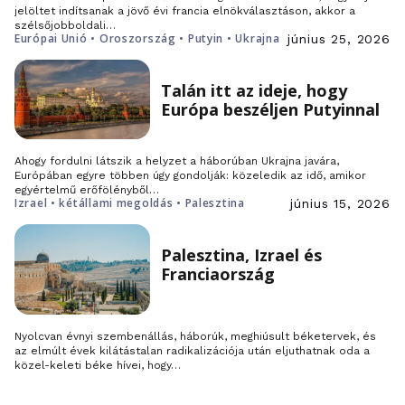
jelöltet indítsanak a jövő évi francia elnökválasztáson, akkor a
szélsőjobboldali…
Európai Unió • Oroszország • Putyin • Ukrajna
június 25, 2026
Talán itt az ideje, hogy
Európa beszéljen Putyinnal
Ahogy fordulni látszik a helyzet a háborúban Ukrajna javára,
Európában egyre többen úgy gondolják: közeledik az idő, amikor
egyértelmű erőfölényből…
Izrael • kétállami megoldás • Palesztina
június 15, 2026
Palesztina, Izrael és
Franciaország
Nyolcvan évnyi szembenállás, háborúk, meghiúsult béketervek, és
az elmúlt évek kilátástalan radikalizációja után eljuthatnak oda a
közel-keleti béke hívei, hogy…