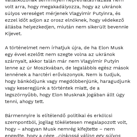
volt arra, hogy megakadályozza, hogy az ukránok
súlyos vereséget mérjenek Vlagyimir Putyinra, és
ezzel időt adjon az orosz elnöknek, hogy védekező
állásba helyezkedjen, miután nem sikerült bevennie
Kijevet.
A történelmet nem írhatjuk újra, de ha Elon Musk
egy évvel ezelőtt nem szegte volna az ukránok
szárnyait, akkor talán már nem Vlagyimir Putyin
lenne az úr Moszkvában, de legalábbis egész mások
lennének a harctéri erőviszonyok. Nem is tudjuk,
hogy bánkódjunk vagy megdöbbenjünk, haragudjunk
vagy keseregjünk a történtek miatt, de a
legszörnyűbb, hogy Elon Musknak jogában állt úgy
tenni, ahogy tett.
Bármennyire is elítélendő politikai és erkölcsi
szempontból, jogilag tökéletesen megalapozott volt,
hogy – ahogyan Musk nemrég kifejtette – nem
engedte, hogy a cége
„cinkossá váljon egy súlyos