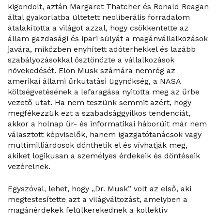
kigondolt, aztán Margaret Thatcher és Ronald Reagan
által gyakorlatba ültetett neoliberális forradalom
átalakította a világot azzal, hogy csökkentette az
állam gazdasági és ipari súlyát a magánvállalkozások
javára, miközben enyhített adóterhekkel és lazább
szabályozásokkal ösztönözte a vállalkozások
növekedését. Elon Musk számára nemrég az
amerikai állami űrkutatási ügynökség, a NASA
költségvetésének a lefaragása nyitotta meg az űrbe
vezető utat. Ha nem teszünk semmit azért, hogy
megfékezzük ezt a szabadsággyilkos tendenciát,
akkor a holnap űr- és informatikai háborúit már nem
választott képviselők, hanem igazgatótanácsok vagy
multimilliárdosok dönthetik el és vívhatják meg,
akiket logikusan a személyes érdekeik és döntéseik
vezérelnek.
Egyszóval, lehet, hogy „Dr. Musk” volt az első, aki
megtestesítette azt a világváltozást, amelyben a
magánérdekek felülkerekednek a kollektív