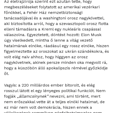
Az életrajzírója szerint ezt azután tette, hogy
megbeszéléseket folytatott az amerikai vezérkari
főnökkel, a Fehér Ház nemzetbiztonsági
tanácsadójával és a washingtoni orosz nagykövettel,
aki biztosította arról, hogy a szevasztopoli orosz flotta
elleni támadásra a Kreml egy nukleáris csapással
válaszolna. Egyeztetett, döntést hozott: Elon Musk
úgy viselkedett, mintha ő lenne a világ vezető
hatalmának elnöke, ráadásul egy rossz elnöke, hiszen
figyelmeztette az oroszokat az ukrán szándékokra, és
volt elég naiv ahhoz, hogy higgyen az orosz
nagykövetnek, akinek persze minden oka megvolt rá,
hogy a küszöbön álló apokalipszis rémével győzködje
őt.
Vagyis: a 220 milliárdos ember bitorolt, és elég
rosszul látott el egy lényeges politikai funkciót. Nem
fogják
„államcsínynek”
nevezni, ami történt, mert
nem erőszakkal vette át a teljes elnöki hatalmat, de
ez már nem volt demokrácia, hiszen ennek a
vállalkozónak semmilyen népfelhatalmazása nem