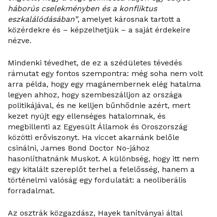
háborús cselekményben és a konfliktus
eszkalálódásában”
, amelyet károsnak tartott a
közérdekre és – képzelhetjük – a saját érdekeire
nézve.
Mindenki tévedhet, de ez a szédületes tévedés
rámutat egy fontos szempontra: még soha nem volt
arra példa, hogy egy magánembernek elég hatalma
legyen ahhoz, hogy szembeszálljon az országa
politikájával, és ne kelljen bűnhődnie azért, mert
kezet nyújt egy ellenséges hatalomnak, és
megbillenti az Egyesült Államok és Oroszország
közötti erőviszonyt. Ha viccet akarnánk belőle
csinálni, James Bond Doctor No-jához
hasonlíthatnánk Muskot. A különbség, hogy itt nem
egy kitalált szereplőt terhel a felelősség, hanem a
történelmi valóság egy fordulatát: a neoliberális
forradalmat.
Az osztrák közgazdász, Hayek tanítványai által