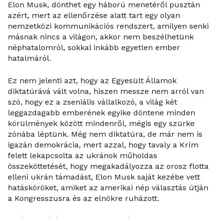
Elon Musk, dönthet egy háború menetéről pusztán
azért, mert az ellenőrzése alatt tart egy olyan
nemzetközi kommunikációs rendszert, amilyen senki
másnak nincs a világon, akkor nem beszélhetünk
néphatalomról, sokkal inkább egyetlen ember
hatalmáról.
Ez nem jelenti azt, hogy az Egyesült Államok
diktatúrává vált volna, hiszen messze nem arról van
szó, hogy ez a zseniális vállalkozó, a világ két
leggazdagabb emberének egyike döntene minden
körülmények között mindenről, mégis egy szürke
zónába léptünk. Még nem diktatúra, de már nem is
igazán demokrácia, mert azzal, hogy tavaly a Krím
felett lekapcsolta az ukránok műholdas
összeköttetését, hogy megakadályozza az orosz flotta
elleni ukrán támadást, Elon Musk saját kezébe vett
hatásköröket, amiket az amerikai nép választás útján
a Kongresszusra és az elnökre ruházott.