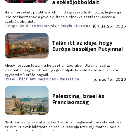
a szélsőjobboldalt
Ha a mérsékelt politikai erők mind ragaszkodnak hozzá, hogy saját
jelöltet indítsanak a jövő évi francia elnökválasztáson, akkor a
szélsőjobboldali…
Európai Unió • Oroszország • Putyin • Ukrajna
június 25, 2026
Talán itt az ideje, hogy
Európa beszéljen Putyinnal
Ahogy fordulni látszik a helyzet a háborúban Ukrajna javára,
Európában egyre többen úgy gondolják: közeledik az idő, amikor
egyértelmű erőfölényből…
Izrael • kétállami megoldás • Palesztina
június 15, 2026
Palesztina, Izrael és
Franciaország
Nyolcvan évnyi szembenállás, háborúk, meghiúsult béketervek, és
az elmúlt évek kilátástalan radikalizációja után eljuthatnak oda a