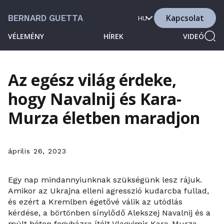
Kapcsolat
BERNARD GUETTA
HU
VÉLEMÉNY
HÍREK
VIDEÓ
Az egész világ érdeke,
hogy Navalnij és Kara-
Murza életben maradjon
április 26, 2023
Egy nap mindannyiunknak szükségünk lesz rájuk.
Amikor az Ukrajna elleni agresszió kudarcba fullad,
és ezért a Kremlben égetővé válik az utódlás
kérdése, a börtönben sínylődő Alekszej Navalnij és a
múlt héten fegyházra ítélt Vlagyimir Kara-Murza