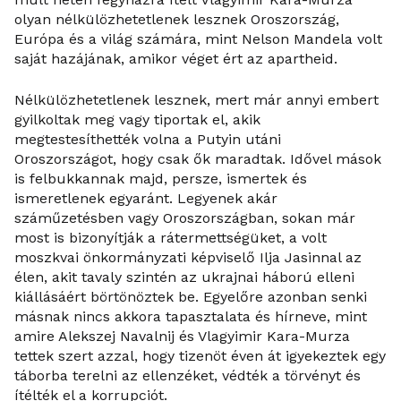
olyan nélkülözhetetlenek lesznek Oroszország,
Európa és a világ számára, mint Nelson Mandela volt
saját hazájának, amikor véget ért az apartheid.
Nélkülözhetetlenek lesznek, mert már annyi embert
gyilkoltak meg vagy tiportak el, akik
megtestesíthették volna a Putyin utáni
Oroszországot, hogy csak ők maradtak. Idővel mások
is felbukkannak majd, persze, ismertek és
ismeretlenek egyaránt. Legyenek akár
száműzetésben vagy Oroszországban, sokan már
most is bizonyítják a rátermettségüket, a volt
moszkvai önkormányzati képviselő Ilja Jasinnal az
élen, akit tavaly szintén az ukrajnai háború elleni
kiállásáért börtönöztek be. Egyelőre azonban senki
másnak nincs akkora tapasztalata és hírneve, mint
amire Alekszej Navalnij és Vlagyimir Kara-Murza
tettek szert azzal, hogy tizenöt éven át igyekeztek egy
táborba terelni az ellenzéket, védték a törvényt és
ítélték el a korrupciót.