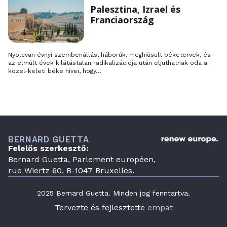
Palesztina, Izrael és
Franciaország
Nyolcvan évnyi szembenállás, háborúk, meghiúsult béketervek, és
az elmúlt évek kilátástalan radikalizációja után eljuthatnak oda a
közel-keleti béke hívei, hogy…
BERNARD GUETTA
Felelős szerkesztő:
Bernard Guetta, Parlement européen,
rue Wiertz 60, B-1047 Bruxelles.
2025 Bernard Guetta. Minden jog fenntartva.
Tervezte és fejlesztette
empat