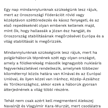
Egy nap mindannyiunknak szükségünk lesz rájuk,
mert az Oroszországi Föderációt rövid vagy
középtávon széttöredezés és káosz fenyegeti, és az
első repedéseknél olyan emberek kellenek majd,
mint ők, hogy hallassák a józan ész hangját, és
Oroszország stabilitásának megőrzésével Európa és a
világ stabilitását is megőrizzék.
Mindannyiunknak szükségünk lesz rájuk, mert ha
polgárháborúk tépnének szét egy olyan országot,
amely a földkerekség második legnagyobb nukleáris
fegyverkészletével rendelkezik, amelynek többezer
kilométernyi közös határa van Kínával és az Európai
Unióval, és ilyen közel van Iránhoz, Közép-Ázsiához
és Törökországhoz, akkor ezek a háborúk gyorsan
átterjednének a világ többi részére.
Tehát nem csak azért kell megmenteni Alekszej
Navalnijt és Vlagyimir Kara-Murzát, mert csodálatra