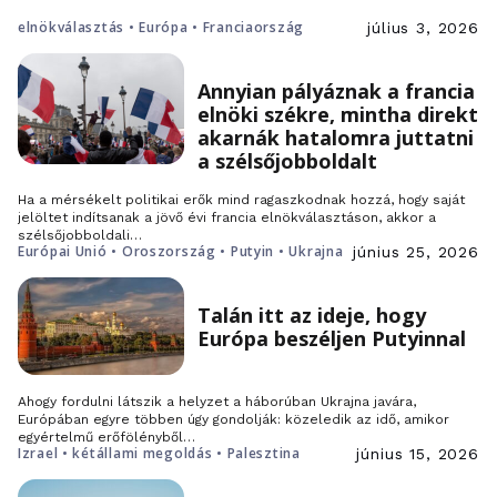
elnökválasztás • Európa • Franciaország
július 3, 2026
Annyian pályáznak a francia
elnöki székre, mintha direkt
akarnák hatalomra juttatni
a szélsőjobboldalt
Ha a mérsékelt politikai erők mind ragaszkodnak hozzá, hogy saját
jelöltet indítsanak a jövő évi francia elnökválasztáson, akkor a
szélsőjobboldali…
Európai Unió • Oroszország • Putyin • Ukrajna
június 25, 2026
Talán itt az ideje, hogy
Európa beszéljen Putyinnal
Ahogy fordulni látszik a helyzet a háborúban Ukrajna javára,
Európában egyre többen úgy gondolják: közeledik az idő, amikor
egyértelmű erőfölényből…
Izrael • kétállami megoldás • Palesztina
június 15, 2026