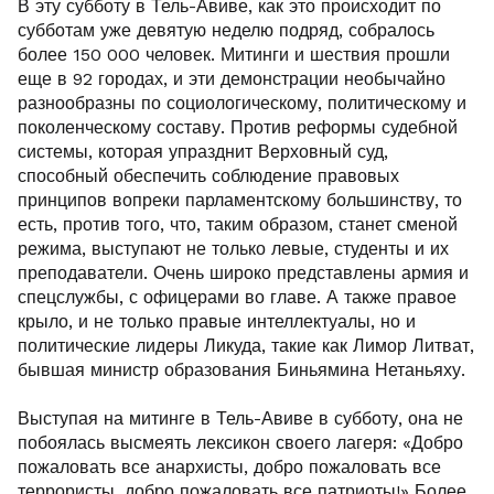
В эту субботу в Тель-Авиве, как это происходит по
субботам уже девятую неделю подряд, собралось
более 150 000 человек. Митинги и шествия прошли
еще в 92 городах, и эти демонстрации необычайно
разнообразны по социологическому, политическому и
поколенческому составу. Против реформы судебной
системы, которая упразднит Верховный суд,
способный обеспечить соблюдение правовых
принципов вопреки парламентскому большинству, то
есть, против того, что, таким образом, станет сменой
режима, выступают не только левые, студенты и их
преподаватели. Очень широко представлены армия и
спецслужбы, с офицерами во главе. А также правое
крыло, и не только правые интеллектуалы, но и
политические лидеры Ликуда, такие как Лимор Литват,
бывшая министр образования Биньямина Нетаньяху.
Выступая на митинге в Тель-Авиве в субботу, она не
побоялась высмеять лексикон своего лагеря: «Добро
пожаловать все анархисты, добро пожаловать все
террористы, добро пожаловать все патриоты!» Более