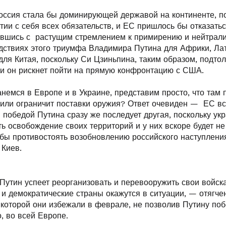
оссия стала бы доминирующей державой на континенте, 
тии с себя всех обязательств, и ЕС пришлось бы отказать
увшись с растущим стремлением к примирению и нейтрализ
едствиях этого триумфа Владимира Путина для Африки, Ла
 для Китая, поскольку Си Цзиньпина, таким образом, подтол
 и он рискнет пойти на прямую конфронтацию с США.
анемся в Европе и в Украине, представим просто, что там 
 или ограничит поставки оружия? Ответ очевиден — ЕС вс
й победой Путина сразу же последует другая, поскольку у
ь освобождение своих территорий и у них вскоре будет не
бы противостоять возобновлению российского наступления
 Киев.
Путин успеет реорганизовать и перевооружить свои войск
 и демократические страны окажутся в ситуации, — отягче
которой они избежали в феврале, не позволив Путину поб
о, во всей Европе.