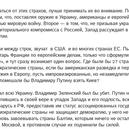
ться от этих страхов, лучше принимать их во внимание. 
м, что, поставляя оружие в Украину, американцы и европе
ью мировую войну. Второе — в том, что, не призывая укра
иториального компромисса с Россией, Запад рассуждает в
тии.
 и между строк, звучат в США и во многих странах ЕС. П
тарь Франции по европейским делам, только что сформули
», и тут сразу возникает один вопрос. Где были бы 27 стр
кратические страны, если бы американская разведка и пе
ужия в Европу, пусть импровизированные, но незамедлите
 помешали бы Владимиру Путину взять Киев?
ал всю Украину. Владимир Зеленский был бы убит. Путин 
епившись в своей вере в упадок Запада и его подлость, в
арусь к РФ, предоставив им статус ассоциированных госуд
емократические страны не защищают демократию, у него не
новь завоевывать страны Балтии, которым ничего не остал
с Москвой, в противном случае их подчинили бы силой.