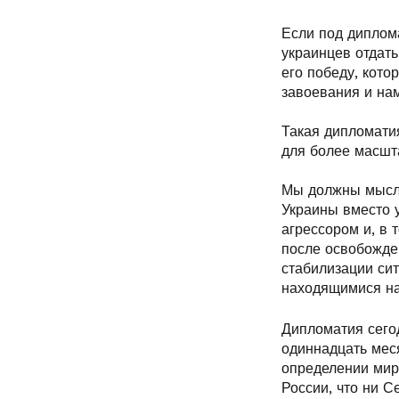
Если под диплом
украинцев отдать
его победу, кото
завоевания и на
Такая дипломати
для более масшт
Мы должны мысли
Украины вместо 
агрессором и, в 
после освобожде
стабилизации си
находящимися на
Дипломатия сегод
одиннадцать мес
определении мир
России, что ни 