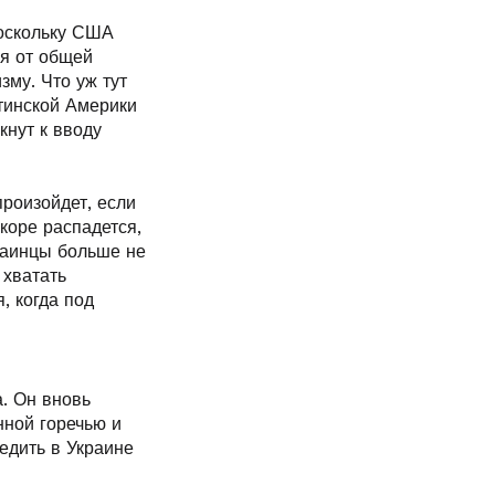
поскольку США
ся от общей
му. Что уж тут
тинской Америки
кнут к вводу
произойдет, если
коре распадется,
краинцы больше не
 хватать
, когда под
а. Он вновь
нной горечью и
едить в Украине