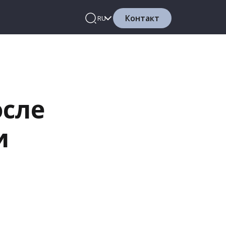
Контакт
RU
осле
и