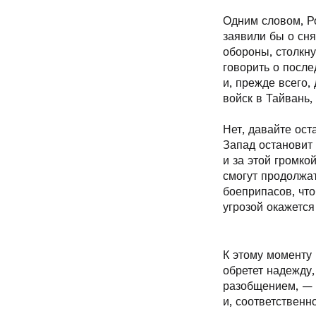
Одним словом, Р
заявили бы о сня
обороны, столкн
говорить о посл
и, прежде всего,
войск в Тайвань,
Нет, давайте ост
Запад остановит
и за этой громко
смогут продолжат
боеприпасов, что
угрозой окажется
К этому моменту 
обретет надежду,
разобщением, — 
и, соответственн