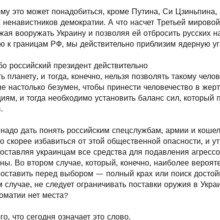
ому это может понадобиться, кроме Путина, Си Цзиньпина,
 ненавистников демократии. А что насчет Третьей мирово
жая вооружать Украину и позволяя ей отбросить русских н
ю к границам РФ, мы действительно приблизим ядерную уг
бо российский президент действительно
ь планету, и тогда, конечно, нельзя позволять такому чело
не настолько безумен, чтобы принести человечество в жер
ям, и тогда необходимо установить баланс сил, который п
.
надо дать понять российским спецслужбам, армии и кошел
 скорее избавиться от этой общественной опасности, и ут
оставляя украинцам все средства для подавления агрессо
аны. Во втором случае, который, конечно, наиболее вероят
поставить перед выбором — полный крах или поиск достой
 случае, не следует ограничивать поставки оружия в Украи
ломатии нет места?
го, что сегодня означает это слово.