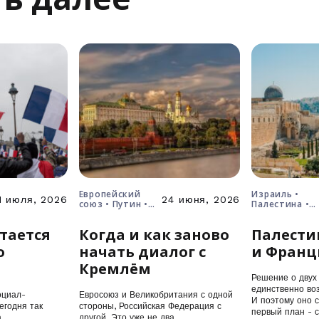
Европейский
Израиль •
1 июля, 2026
24 июня, 2026
союз • Путин •
Палестина •
Россия • Украина
решение о дв
государствах
тается
Когда и как заново
Палести
о
начать диалог с
и Франц
Кремлём
Решение о двух 
единственно воз
оциал-
Евросоюз и Великобритания с одной
И поэтому оно 
егодня так
стороны, Российская Федерация с
первый план - 
а
другой. Это уже не два