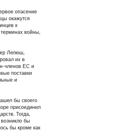
Первое опасение
йцы окажутся
инцев к
 терминах войны,
ьер Лелюш,
ровал их в
ан-членов ЕС и
рвые поставки
льные и
нашел бы своего
скоре присоединил
арств. Тогда,
 возникло бы
ось бы кроме как