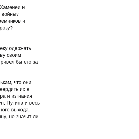
 Хаменеи и
й войны?
аемников и
розу?
веку одержать
тву своим
ривел бы его за
ькам, что они
вердить их в
ра и изгнания
ен, Путина и весь
ного выхода.
ну, но значит ли