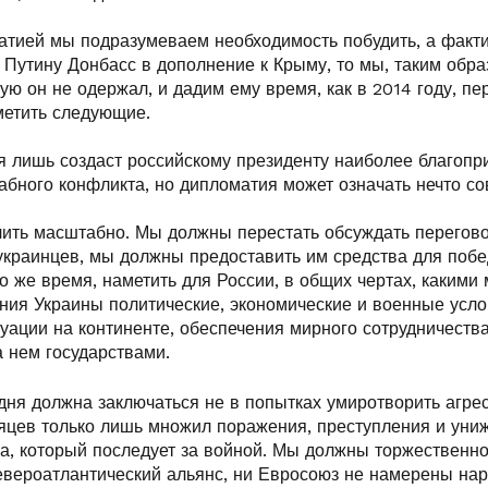
атией мы подразумеваем необходимость побудить, а факти
 Путину Донбасс в дополнение к Крыму, то мы, таким обра
рую он не одержал, и дадим ему время, как в 2014 году, пе
метить следующие.
я лишь создаст российскому президенту наиболее благопр
абного конфликта, но дипломатия может означать нечто с
ть масштабно. Мы должны перестать обсуждать перегово
украинцев, мы должны предоставить им средства для поб
то же время, наметить для России, в общих чертах, какими 
ния Украины политические, экономические и военные усло
туации на континенте, обеспечения мирного сотрудничеств
 нем государствами.
ня должна заключаться не в попытках умиротворить агрес
яцев только лишь множил поражения, преступления и униж
а, который последует за войной. Мы должны торжественн
Североатлантический альянс, ни Евросоюз не намерены на