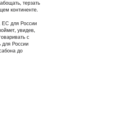
рабощать, терзать
щем континенте.
а ЕС для России
оймет, увидев,
говаривать с
ь для России
сабона до