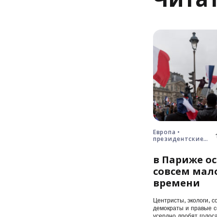
Европа •
президентские
выборы • Франция
в Париже ос
совсем мал
времени
Центристы, экологи, с
демократы и правые с
усердно дробят голос