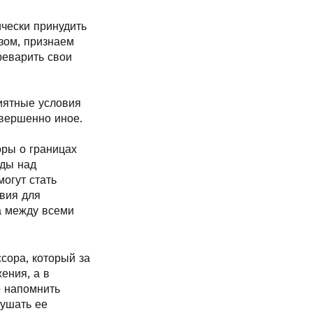
чески принудить
зом, признаем
реварить свои
иятные условия
овершенно иное.
ры о границах
еды над
могут стать
вия для
а между всеми
сора, который за
ения, а в
о напомнить
рушать ее