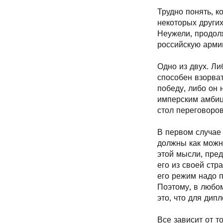
Трудно понять, к
некоторых других
Неужели, продол
российскую арми
Одно из двух. Ли
способен взорват
победу, либо он 
имперским амбици
стол переговоров
В первом случае 
должны как можно
этой мысли, пред
его из своей стр
его режим надо 
Поэтому, в любом
это, что для дип
Все зависит от то