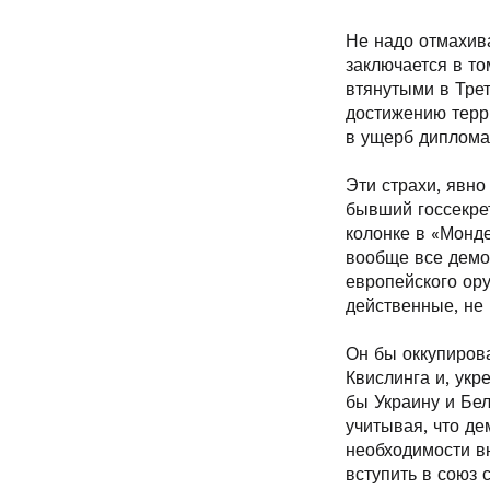
Не надо отмахива
заключается в то
втянутыми в Трет
достижению терр
в ущерб диплома
Эти страхи, явно
бывший госсекре
колонке в «Монде
вообще все демо
европейского ор
действенные, не
Он бы оккупиров
Квислинга и, укр
бы Украину и Бел
учитывая, что д
необходимости в
вступить в союз 