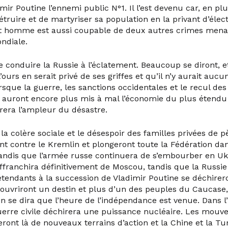
imir Poutine l’ennemi public N°1. Il l’est devenu car, en pl
détruire et de martyriser sa population en la privant d’élect
t homme est aussi coupable de deux autres crimes menaç
ondiale.
e conduire la Russie à l’éclatement. Beaucoup se diront, 
’ours en serait privé de ses griffes et qu’il n’y aurait aucu
rsque la guerre, les sanctions occidentales et le recul des
e auront encore plus mis à mal l’économie du plus étendu
era l’ampleur du désastre.
a colère sociale et le désespoir des familles privées de pè
nt contre le Kremlin et plongeront toute la Fédération da
 Tandis que l’armée russe continuera de s’embourber en Uk
’affranchira définitivement de Moscou, tandis que la Russi
rétendants à la succession de Vladimir Poutine se déchirero
ouvriront un destin et plus d’un des peuples du Caucase
ain se dira que l’heure de l’indépendance est venue. Dans 
guerre civile déchirera une puissance nucléaire. Les mou
eront là de nouveaux terrains d’action et la Chine et la Tu