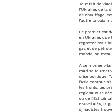
Tout fait de Vlad
l’Ukraine, de la 
de chauffage, ce
l’autre la paix m
Le premier est d
en Ukraine, que l
regretter mais lo
gaz et de pétrol
monde, on mesur
A ce moment-là, l
mari se tournero
crise politique.
l’Asie centrale s
les fronts, les p
régionaux se déc
ou de l’Est loint
nouvel aléa, la 
djihadistes trouv