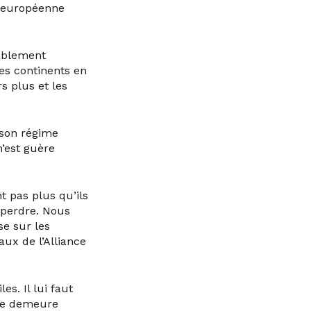
n européenne
rablement
es continents en
s plus et les
 son régime
’est guère
t pas plus qu’ils
s perdre. Nous
se sur les
x de l’Alliance
es. Il lui faut
ide demeure