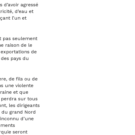
us d’avoir agressé
ricité, d’eau et
ant l’un et
et pas seulement
ne raison de le
 exportations de
 des pays du
re, de fils ou de
ns une violente
raine et que
e perdra sur tous
nt, les dirigeants
, du grand Nord
l’inconnu d’une
vements
rquie seront