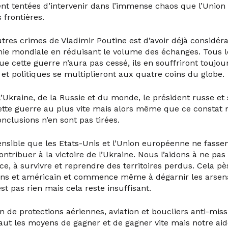
 tentées d’intervenir dans l’immense chaos que l’Unio
 frontières.
tres crimes de Vladimir Poutine est d’avoir déjà considé
ie mondiale en réduisant le volume des échanges. Tous l
ue cette guerre n’aura pas cessé, ils en souffriront toujour
 et politiques se multiplieront aux quatre coins du globe.
l’Ukraine, de la Russie et du monde, le président russe et
ette guerre au plus vite mais alors même que ce constat n
onclusions n’en sont pas tirées.
ensible que les Etats-Unis et l’Union européenne ne fassen
ontribuer à la victoire de l’Ukraine. Nous l’aidons à ne pa
face, à survivre et reprendre des territoires perdus. Cela pè
ns et américain et commence même à dégarnir les arsenau
est pas rien mais cela reste insuffisant.
n de protections aériennes, aviation et boucliers anti-missil
i faut les moyens de gagner et de gagner vite mais notre a