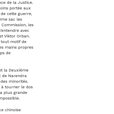
ce de la Justice.
moins portée aux
 de cette guerre,
même sac les
la Commission, les
s’entendre avec
t Viktor Orban.
t tout motif de
 les mains propres
mps de
ant la Deuxième
nt de Narendra
 des minorités.
 à tourner le dos
la plus grande
impossible.
ce chinoise