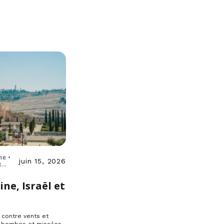
ne •
juin 15, 2026
x
ine, Israël et
e
, contre vents et