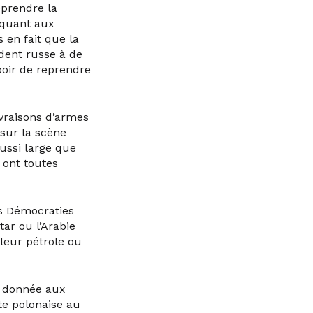
eprendre la
aquant aux
 en fait que la
ident russe à de
spoir de reprendre
ivraisons d’armes
 sur la scène
aussi large que
 ont toutes
es Démocraties
ar ou l’Arabie
leur pétrole ou
e donnée aux
ite polonaise au