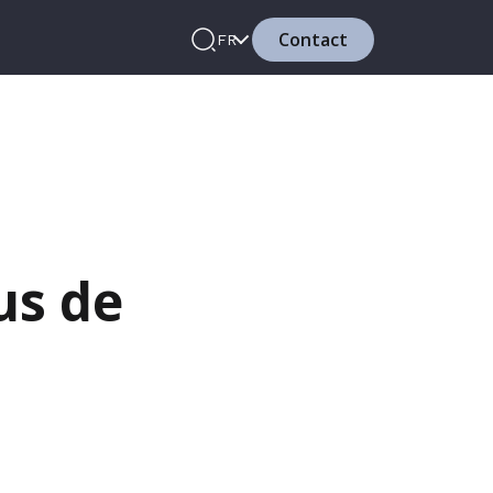
Contact
FR
us de