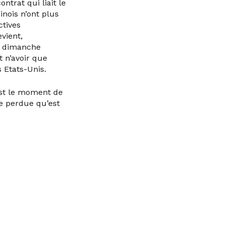
ntrat qui liait le
inois n’ont plus
ctives
vient,
de dimanche
t n’avoir que
 Etats-Unis.
est le moment de
se perdue qu’est