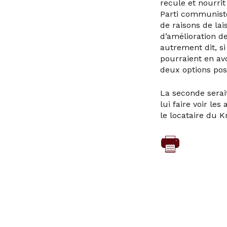
recule et nourrit
Parti communiste 
de raisons de lai
d’amélioration d
autrement dit, s
pourraient en avo
deux options pos
La seconde serai
lui faire voir le
le locataire du K