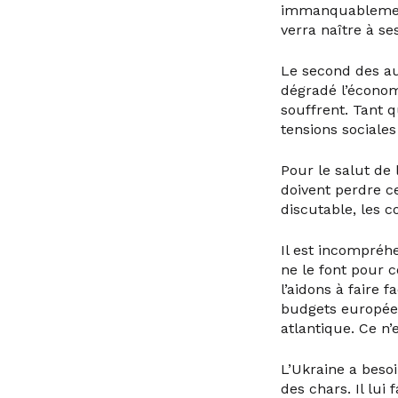
immanquablement
verra naître à ses
Le second des au
dégradé l’économ
souffrent. Tant q
tensions sociales
Pour le salut de 
doivent perdre c
discutable, les c
Il est incompréh
ne le font pour c
l’aidons à faire 
budgets europée
atlantique. Ce n’
L’Ukraine a besoi
des chars. Il lu