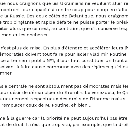
e nous craignons que les Ukrainiens ne veuillent aller r
ontrent leur capacité à rendre coup pour coup en s’att
e la Russie. Des deux côtés de l’Atlantique, nous craignons
 trop cinglante et rapide défaite ne puisse porter le prés
tés alors que ce n’est, au contraire, que s’il conserve l’e
a monter les enchères.
n’est plus de mise. En plus d’étendre et accélérer leurs l
Démocraties doivent tout faire pour isoler Vladimir Poutine
ace à l’ennemi public N°1, il leur faut constituer un front 
ésolvant à faire cause commune avec des régimes qu’elles
amner.
’Asie centrale ne sont absolument pas démocrates mais l
leur désir de s’émanciper du Kremlin. Le Venezuela, le Qat
 aucunement respectueux des droits de l’Homme mais si 
 remplacer ceux de M. Poutine, eh bien…
e à la guerre car la priorité ne peut aujourd’hui pas êtr
tat de droit. Il n’est que trop vrai, par exemple, que la dro