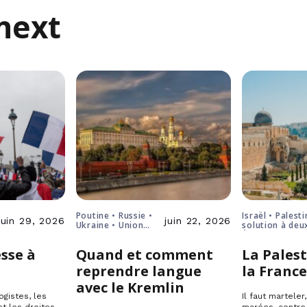
next
Poutine • Russie •
Israël • Palesti
juin 29, 2026
juin 22, 2026
Ukraine • Union
solution à deu
européenne
États
sse à
Quand et comment
La Palest
reprendre langue
la Franc
avec le Kremlin
ogistes, les
Il faut marteler