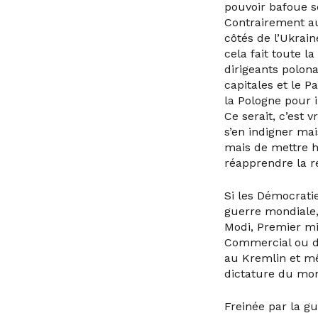
pouvoir bafoue s
Contrairement au
côtés de l’Ukrain
cela fait toute l
dirigeants polona
capitales et le 
la Pologne pour 
Ce serait, c’est 
s’en indigner mai
mais de mettre h
réapprendre la re
Si les Démocrati
guerre mondiale,
Modi, Premier min
Commercial ou di
au Kremlin et mê
dictature du mond
Freinée par la gu