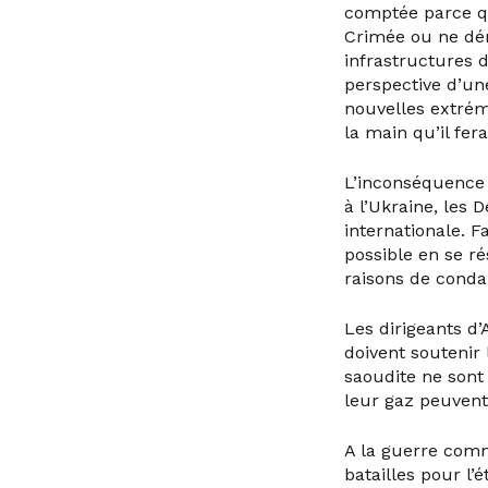
comptée parce qu
Crimée ou ne dém
infrastructures d
perspective d’une
nouvelles extrémi
la main qu’il fer
L’inconséquence 
à l’Ukraine, les 
internationale. F
possible en se r
raisons de cond
Les dirigeants d
doivent soutenir 
saoudite ne sont
leur gaz peuvent
A la guerre comm
batailles pour l’é