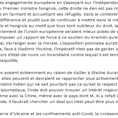
es engagements européens en s’asseyant sur l’indépendan
 Premier ministre hongrois, cette droite ne s’en est pas 
e en l’armant et accueillant ses réfugiés. Dans le contexte
a différence et plutôt que de continuer à mettre dans le 
is et hongrois au motif que tous sont oublieux du droit, 
Parlement de l’Union européenne seraient mieux avisés de 
imposer un rapport de force à ce soutien du Kremlin qu’es
vrai, s’arranger avec la morale. L’opposition polonaise aurai
s, face à Vladimir Poutine, l’impératif n’est pas de garder
ors d’état-de-nuire un incendiaire contre lequel il est te
alpolitik.
es avaient évidemment eu raison de s’allier à Staline dur
 elles peuvent et devraient se rapprocher plus activeme
istre indien qui ne sait pourtant pas ce qu’est le respect
plomatique, l’Inde doit pouvoir trouver un intérêt majeur
me avec la Chine, même avec le pays dont M. Xi a refait 
e, il faudrait chercher un deal qui n’est peut-être plus 
erre d’Ukraine et les confinements anti-Covid, la croissan