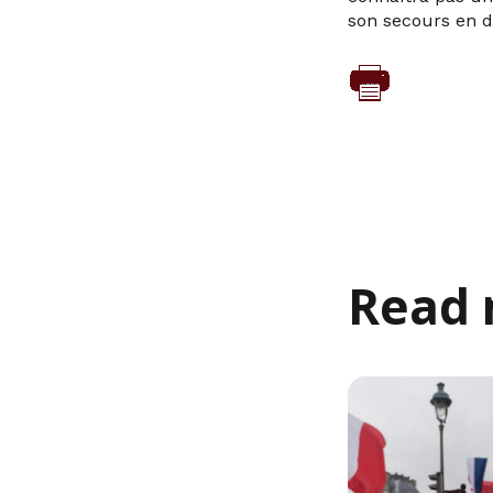
son secours en do
Read 