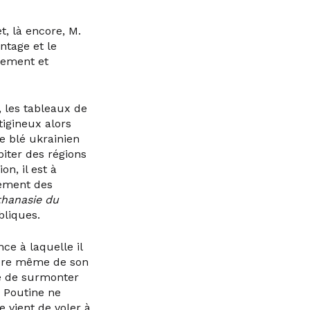
t, là encore, M.
ntage et le
lement et
, les tableaux de
tigineux alors
e blé ukrainien
piter des régions
on, il est à
sement des
thanasie du
bliques.
ce à laquelle il
ature même de son
ie de surmonter
. Poutine ne
 vient de voler à