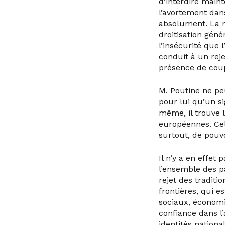
d’interdire main
l’avortement dan
absolument. La n
droitisation gén
l’insécurité que
conduit à un rej
présence de cou
M. Poutine ne pe
pour lui qu’un si
même, il trouve 
européennes. Ce
surtout, de pouvo
Il n’y a en effet
l’ensemble des p
rejet des traditi
frontières, qui 
sociaux, économi
confiance dans l’
identités national