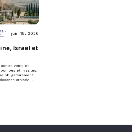
ne •
juin 15, 2026
x
ine, Israël et
e
, contre vents et
 bombes et missiles,
se obligatoirement
aissance croisée…