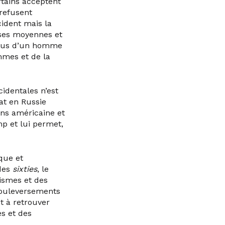
rtains acceptent
 refusent
ident mais la
sses moyennes et
 plus d’un homme
mmes et de la
identales n’est
bat en Russie
ons américaine et
 et lui permet,
ique et
 des
sixties
, le
lismes et des
 bouleversements
t à retrouver
es et des