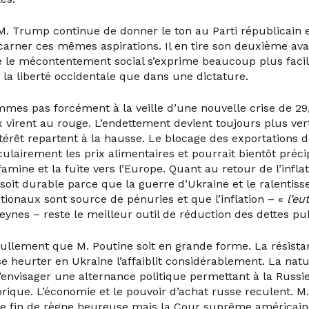
 M. Trump continue de donner le ton au Parti républicain e
ncarner ces mêmes aspirations. Il en tire son deuxième ava
e le mécontentement social s’exprime beaucoup plus faci
la liberté occidentale que dans une dictature.
mmes pas forcément à la veille d’une nouvelle crise de 29
 virent au rouge. L’endettement devient toujours plus ver
térêt repartent à la hausse. Le blocage des exportations d
ulairement les prix alimentaires et pourrait bientôt préci
amine et la fuite vers l’Europe. Quant au retour de l’inflati
 soit durable parce que la guerre d’Ukraine et le ralentis
tionaux sont source de pénuries et que l’inflation – «
l’eu
Keynes – reste le meilleur outil de réduction des dettes pu
nullement que M. Poutine soit en grande forme. La résistan
se heurter en Ukraine l’affaiblit considérablement. La n
d’envisager une alternance politique permettant à la Russ
orique. L’économie et le pouvoir d’achat russe reculent. M
e fin de règne heureuse mais la Cour suprême américaine