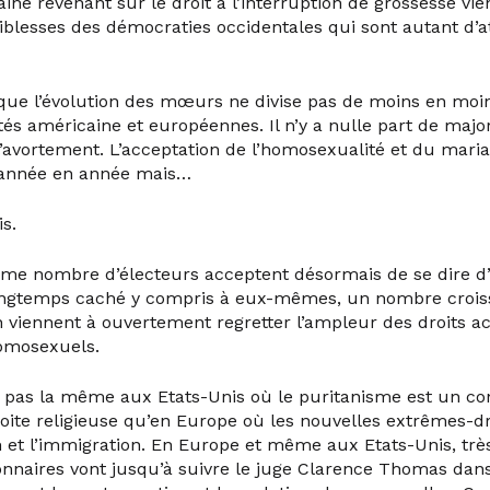
e revenant sur le droit à l’interruption de grossesse vie
aiblesses des démocraties occidentales qui sont autant d’
que l’évolution des mœurs ne divise pas de moins en moi
tés américaine et européennes. Il n’y a nulle part de majo
 l’avortement. L’acceptation de l’homosexualité et du mari
année en année mais…
is.
e nombre d’électeurs acceptent désormais de se dire d’
 longtemps caché y compris à eux-mêmes, un nombre crois
 viennent à ouvertement regretter l’ampleur des droits ac
omosexuels.
st pas la même aux Etats-Unis où le puritanisme est un co
roite religieuse qu’en Europe où les nouvelles extrêmes-dr
am et l’immigration. En Europe et même aux Etats-Unis, trè
nnaires vont jusqu’à suivre le juge Clarence Thomas dan