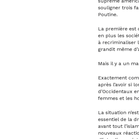
suprême américain
souligner trois f
Poutine.
La première est 
en plus les socié
à recriminaliser
grandit même d’
Mais il y a un ma
Exactement comm
après l’avoir si
d’Occidentaux en
femmes et les h
La situation n’e
essentiel de la d
avant tout l’isl
nouveaux réactio