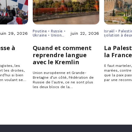
Poutine • Russie •
Israël • Palesti
juin 29, 2026
juin 22, 2026
Ukraine • Union
solution à deu
européenne
États
sse à
Quand et comment
La Palest
reprendre langue
la Franc
avec le Kremlin
ogistes, les
Il faut marteler
t les droites,
marées, contre
Union européenne et Grande-
rd’hui si bien
que la paix pas
Bretagne d’un côté, Fédération de
en voulant se…
par une reconn
Russie de l’autre, ce ne sont plus
les deux blocs de la…