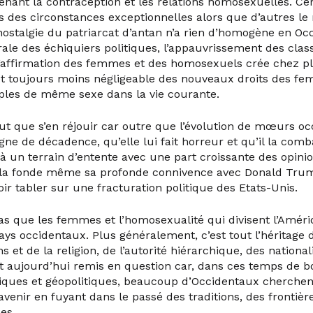
tenant la contraception et les relations homosexuelles. Ce
s des circonstances exceptionnelles alors que d’autres le
ostalgie du patriarcat d’antan n’a rien d’homogène en Occ
érale des échiquiers politiques, l’appauvrissement des cla
 l’affirmation des femmes et des homosexuels crée chez
et toujours moins négligeable des nouveaux droits des fe
ples de même sexe dans la vie courante.
ut que s’en réjouir car outre que l’évolution de mœurs occ
gne de décadence, qu’elle lui fait horreur et qu’il la com
là un terrain d’entente avec une part croissante des opini
la fonde même sa profonde connivence avec Donald Trump
ir tabler sur une fracturation politique des Etats-Unis.
 pas que les femmes et l’homosexualité qui divisent l’Amér
ays occidentaux. Plus généralement, c’est tout l’héritage
ons et de la religion, de l’autorité hiérarchique, des nationa
est aujourd’hui remis en question car, dans ces temps de
ques et géopolitiques, beaucoup d’Occidentaux cherchen
avenir en fuyant dans le passé des traditions, des frontièr
es.