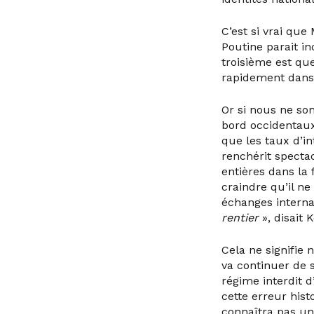
C’est si vrai que
Poutine parait i
troisième est qu
rapidement dans 
Or si nous ne so
bord occidentaux
que les taux d’in
renchérit spectac
entières dans la f
craindre qu’il ne
échanges interna
rentier
», disait 
Cela ne signifie 
va continuer de 
régime interdit 
cette erreur hist
connaîtra pas un