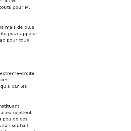
nt aussi
atouts pour M.
ns mais de plus
rité pour appeler
age pour tous
extrême-droite
sant
quis par les
nstituant
oites rejettent
s peu de ces
s son souhait