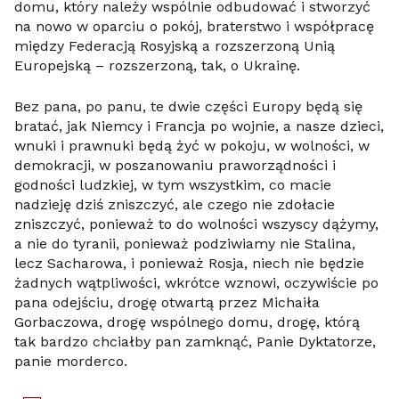
domu, który należy wspólnie odbudować i stworzyć
na nowo w oparciu o pokój, braterstwo i współpracę
między Federacją Rosyjską a rozszerzoną Unią
Europejską – rozszerzoną, tak, o Ukrainę.
Bez pana, po panu, te dwie części Europy będą się
bratać, jak Niemcy i Francja po wojnie, a nasze dzieci,
wnuki i prawnuki będą żyć w pokoju, w wolności, w
demokracji, w poszanowaniu praworządności i
godności ludzkiej, w tym wszystkim, co macie
nadzieję dziś zniszczyć, ale czego nie zdołacie
zniszczyć, ponieważ to do wolności wszyscy dążymy,
a nie do tyranii, ponieważ podziwiamy nie Stalina,
lecz Sacharowa, i ponieważ Rosja, niech nie będzie
żadnych wątpliwości, wkrótce wznowi, oczywiście po
pana odejściu, drogę otwartą przez Michaiła
Gorbaczowa, drogę wspólnego domu, drogę, którą
tak bardzo chciałby pan zamknąć, Panie Dyktatorze,
panie morderco.