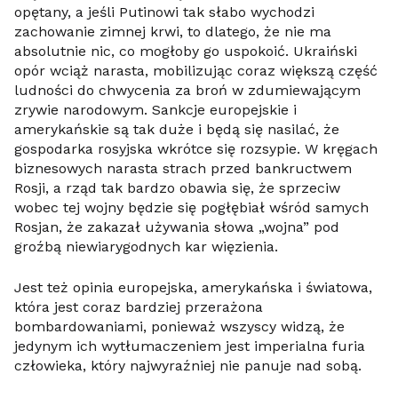
opętany, a jeśli Putinowi tak słabo wychodzi
zachowanie zimnej krwi, to dlatego, że nie ma
absolutnie nic, co mogłoby go uspokoić. Ukraiński
opór wciąż narasta, mobilizując coraz większą część
ludności do chwycenia za broń w zdumiewającym
zrywie narodowym. Sankcje europejskie i
amerykańskie są tak duże i będą się nasilać, że
gospodarka rosyjska wkrótce się rozsypie. W kręgach
biznesowych narasta strach przed bankructwem
Rosji, a rząd tak bardzo obawia się, że sprzeciw
wobec tej wojny będzie się pogłębiał wśród samych
Rosjan, że zakazał używania słowa „wojna” pod
groźbą niewiarygodnych kar więzienia.
Jest też opinia europejska, amerykańska i światowa,
która jest coraz bardziej przerażona
bombardowaniami, ponieważ wszyscy widzą, że
jedynym ich wytłumaczeniem jest imperialna furia
człowieka, który najwyraźniej nie panuje nad sobą.