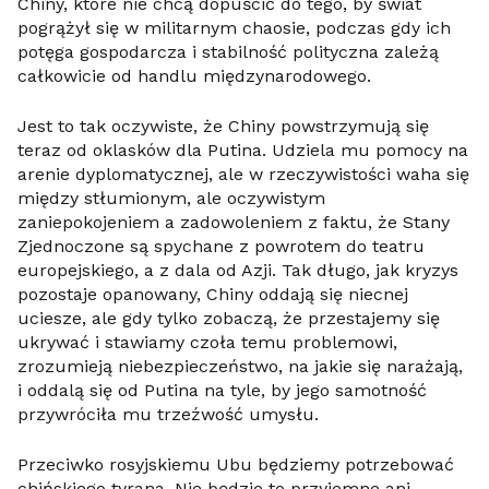
Chiny, które nie chcą dopuścić do tego, by świat
pogrążył się w militarnym chaosie, podczas gdy ich
potęga gospodarcza i stabilność polityczna zależą
całkowicie od handlu międzynarodowego.
Jest to tak oczywiste, że Chiny powstrzymują się
teraz od oklasków dla Putina. Udziela mu pomocy na
arenie dyplomatycznej, ale w rzeczywistości waha się
między stłumionym, ale oczywistym
zaniepokojeniem a zadowoleniem z faktu, że Stany
Zjednoczone są spychane z powrotem do teatru
europejskiego, a z dala od Azji. Tak długo, jak kryzys
pozostaje opanowany, Chiny oddają się niecnej
uciesze, ale gdy tylko zobaczą, że przestajemy się
ukrywać i stawiamy czoła temu problemowi,
zrozumieją niebezpieczeństwo, na jakie się narażają,
i oddalą się od Putina na tyle, by jego samotność
przywróciła mu trzeźwość umysłu.
Przeciwko rosyjskiemu Ubu będziemy potrzebować
chińskiego tyrana. Nie będzie to przyjemne ani