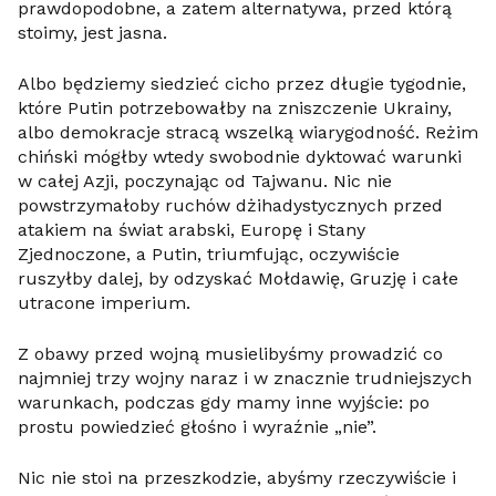
prawdopodobne, a zatem alternatywa, przed którą
stoimy, jest jasna.
Albo będziemy siedzieć cicho przez długie tygodnie,
które Putin potrzebowałby na zniszczenie Ukrainy,
albo demokracje stracą wszelką wiarygodność. Reżim
chiński mógłby wtedy swobodnie dyktować warunki
w całej Azji, poczynając od Tajwanu. Nic nie
powstrzymałoby ruchów dżihadystycznych przed
atakiem na świat arabski, Europę i Stany
Zjednoczone, a Putin, triumfując, oczywiście
ruszyłby dalej, by odzyskać Mołdawię, Gruzję i całe
utracone imperium.
Z obawy przed wojną musielibyśmy prowadzić co
najmniej trzy wojny naraz i w znacznie trudniejszych
warunkach, podczas gdy mamy inne wyjście: po
prostu powiedzieć głośno i wyraźnie „nie”.
Nic nie stoi na przeszkodzie, abyśmy rzeczywiście i