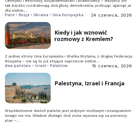
Centryści i ekolodzy, socjaldemokraci i prawicowcy – wszyscy oni
tak bardzo rozdrabniają dziś głosy demokratów, próbując zgarnąć je
dla siebie,…
Putin • Rosja • Ukraina • Unia Europejska
24 czerwca, 2026
Kiedy i jak wznowić
rozmowy z Kremlem?
Z jednej strony Unia Europejska i Wielka Brytania, z drugiej Federacja
Rosyjska – nie są to już stojące naprzeciw siebie…
dwa państwa • Izrael • Palestine
15 czerwca, 2026
Palestyna, Izrael i Francja
Współistnienie dwóch państw jest jedynym możliwym rozwiązaniem.
Innego nie ma. Właśnie dlatego dziś znów wysuwa się na pierwszy
plan –…