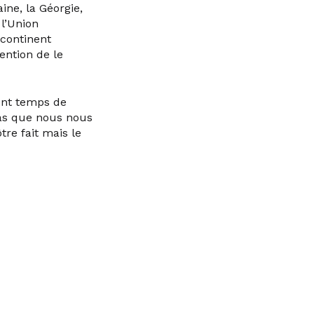
ine, la Géorgie,
l’Union
 continent
ention de le
ment temps de
pas que nous nous
tre fait mais le