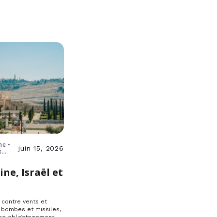
ne •
juin 15, 2026
x
ine, Israël et
e
, contre vents et
 bombes et missiles,