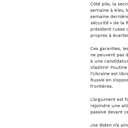
Côté pile, la sec
semaine à Kiev, 
semaine dernière,
sécurité
» de la R
président russe
propres à écarter
Ces garanties, le
ne peuvent pas d
à une candidatur
Vladimir Poutine 
l’Ukraine est libr
Russie en s’oppo
frontières.
L’argument est fo
rejoindre une al
passive devant ce
Joe Biden n’a ain