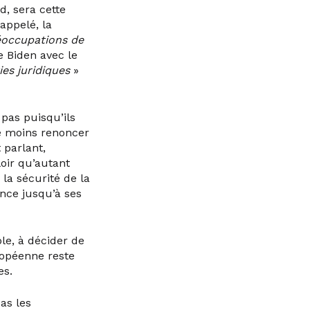
d, sera cette
appelé, la
éoccupations de
oe Biden avec le
ies juridiques
»
 pas puisqu’ils
re moins renoncer
 parlant,
loir qu’autant
e la sécurité de la
ance jusqu’à ses
le, à décider de
ropéenne reste
es.
pas les