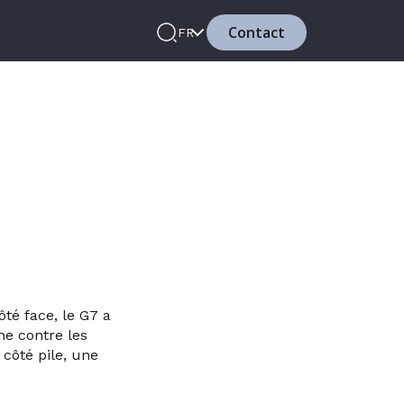
Contact
FR
té face, le G7 a
ne contre les
 côté pile, une