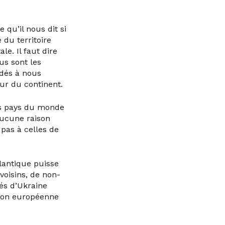
 qu’il nous dit si
 du territoire
le. Il faut dire
us sont les
ndés à nous
œur du continent.
es pays du monde
aucune raison
 pas à celles de
tlantique puisse
voisins, de non-
pés d’Ukraine
Union européenne