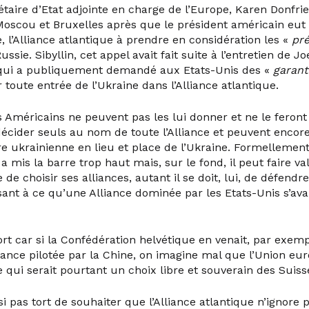
rétaire d’Etat adjointe en charge de l’Europe, Karen Donfrie
Moscou et Bruxelles après que le président américain eut 
 l’Alliance atlantique à prendre en considération les «
pr
ussie. Sibyllin, cet appel avait fait suite à l’entretien de J
 qui a publiquement demandé aux Etats-Unis des «
garant
 toute entrée de l’Ukraine dans l’Alliance atlantique.
s Américains ne peuvent pas les lui donner et ne le feront
écider seuls au nom de toute l’Alliance et peuvent enco
e ukrainienne en lieu et place de l’Ukraine. Formellement
a mis la barre trop haut mais, sur le fond, il peut faire va
e de choisir ses alliances, autant il se doit, lui, de défendr
sant à ce qu’une Alliance dominée par les Etats-Unis s’av
rt car si la Confédération helvétique en venait, par exemp
liance pilotée par la Chine, on imagine mal que l’Union eu
 qui serait pourtant un choix libre et souverain des Suiss
si pas tort de souhaiter que l’Alliance atlantique n’ignore 