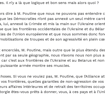
s. Il n’y a là que logique et bon sens mais alors quoi ?
lors dire à M. Poutine que nous ne pouvons pas entendre ce
 que les Démocraties n’ont pas annexé un seul mètre carré
a, lui, annexé la Crimée et mis la main sur l’Ukraine orienta
e que les frontières occidentales de l’Ukraine et du Bélar
tales de l’Union européenne et que nous sommes donc fo
mobilisations de troupes et de son agressivité en plein c
 encerclés, M. Poutine, mais outre que le plus étendu d
ment par sa seule géographie, nous n’avons nous non plus 
s car c’est aux frontières de l’Ukraine et au Belarus et non
e puissante armée montre ses muscles.
choses. Si vous ne voulez pas, M. Poutine, que l’Alliance a
 vos frontières, quelles garanties de non-agression de vos 
urs affaires intérieures et de retrait des territoires occu
éorgie êtes-vous prêts à donner, vous, à ces pays et à l’