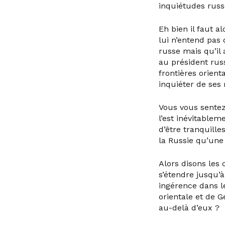
inquiétudes russe
Eh bien il faut a
lui n’entend pas
russe mais qu’il 
au président russ
frontières orien
inquiéter de ses 
Vous vous sentez
l’est inévitable
d’être tranquille
la Russie qu’un
Alors disons les 
s’étendre jusqu’à
ingérence dans le
orientale et de G
au-delà d’eux ?