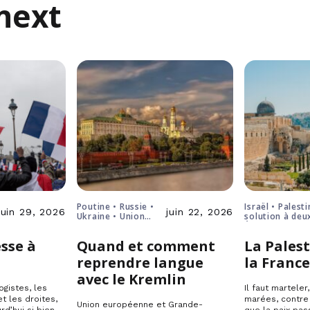
next
Poutine • Russie •
Israël • Palesti
juin 29, 2026
juin 22, 2026
Ukraine • Union
solution à deu
européenne
États
sse à
Quand et comment
La Palest
reprendre langue
la Franc
avec le Kremlin
ogistes, les
Il faut marteler
t les droites,
marées, contre
Union européenne et Grande-