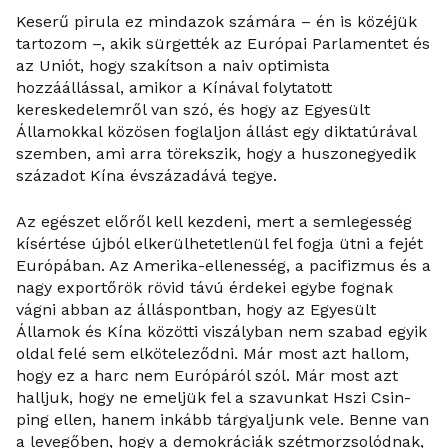
Keserű pirula ez mindazok számára – én is közéjük
tartozom –, akik sürgették az Európai Parlamentet és
az Uniót, hogy szakítson a naiv optimista
hozzáállással, amikor a Kínával folytatott
kereskedelemről van szó, és hogy az Egyesült
Államokkal közösen foglaljon állást egy diktatúrával
szemben, ami arra törekszik, hogy a huszonegyedik
századot Kína évszázadává tegye.
Az egészet előről kell kezdeni, mert a semlegesség
kísértése újból elkerülhetetlenül fel fogja ütni a fejét
Európában. Az Amerika-ellenesség, a pacifizmus és a
nagy exportőrök rövid távú érdekei egybe fognak
vágni abban az álláspontban, hogy az Egyesült
Államok és Kína közötti viszályban nem szabad egyik
oldal felé sem elköteleződni. Már most azt hallom,
hogy ez a harc nem Európáról szól. Már most azt
halljuk, hogy ne emeljük fel a szavunkat Hszi Csin-
ping ellen, hanem inkább tárgyaljunk vele. Benne van
a levegőben, hogy a demokráciák szétmorzsolódnak,