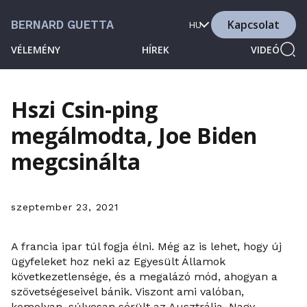
Kapcsolat
BERNARD GUETTA
HU
VÉLEMÉNY
HÍREK
VIDEÓ
Hszi Csin-ping
megálmodta, Joe Biden
megcsinálta
szeptember 23, 2021
A francia ipar túl fogja élni. Még az is lehet, hogy új
ügyfeleket hoz neki az Egyesült Államok
következetlensége, és a megalázó mód, ahogyan a
szövetségeseivel bánik. Viszont ami valóban,
komolyan, súlyosan sérült az Ausztrália, Nagy-