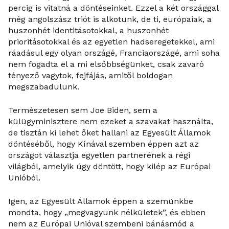
percig is vitatná a döntéseinket. Ezzel a két országgal
még angolszász triót is alkotunk, de ti, európaiak, a
huszonhét identitásotokkal, a huszonhét
prioritásotokkal és az egyetlen hadseregetekkel, ami
ráadásul egy olyan országé, Franciaországé, ami soha
nem fogadta el a mi elsőbbségünket, csak zavaró
tényező vagytok, fejfájás, amitől boldogan
megszabadulunk.
Természetesen sem Joe Biden, sem a
külügyminisztere nem ezeket a szavakat használta,
de tisztán ki lehet őket hallani az Egyesült Államok
döntéséből, hogy Kínával szemben éppen azt az
országot választja egyetlen partnerének a régi
világból, amelyik úgy döntött, hogy kilép az Európai
Unióból.
Igen, az Egyesült Államok éppen a szemünkbe
mondta, hogy „megvagyunk nélkületek”, és ebben
nem az Európai Unióval szembeni bánásmód a