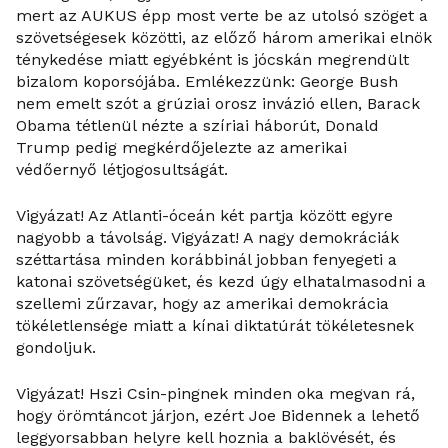
mert az AUKUS épp most verte be az utolsó szöget a
szövetségesek közötti, az előző három amerikai elnök
ténykedése miatt egyébként is jócskán megrendült
bizalom koporsójába. Emlékezzünk: George Bush
nem emelt szót a grúziai orosz invázió ellen, Barack
Obama tétlenül nézte a szíriai háborút, Donald
Trump pedig megkérdőjelezte az amerikai
védőernyő létjogosultságát.
Vigyázat! Az Atlanti-óceán két partja között egyre
nagyobb a távolság. Vigyázat! A nagy demokráciák
széttartása minden korábbinál jobban fenyegeti a
katonai szövetségüket, és kezd úgy elhatalmasodni a
szellemi zűrzavar, hogy az amerikai demokrácia
tökéletlensége miatt a kínai diktatúrát tökéletesnek
gondoljuk.
Vigyázat! Hszi Csin-pingnek minden oka megvan rá,
hogy örömtáncot járjon, ezért Joe Bidennek a lehető
leggyorsabban helyre kell hoznia a baklövését, és