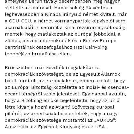
amelynek Berlin tavaly decemberben még nagyon
siettette az aláírását. Habár sokáig ők védték a
leghevesebben a Kínába irányuló német kivitelt, már
a CDU-CSU, a német kormánypártok képviselői sem
akarnak aláírni semmit a kínai rezsimmel, sőt odáig
mentek, hogy csatlakoztak az európai jobboldal, a
zöldek, a szociáldemokraták és a Renew Europe
centristáinak összefogásához Hszi Csin-ping
fennhéjázó brutalitása ellen.
Brüsszelben már kezdték megalakítani a
demokráciák szövetségét, de az Egyesült Államok
hátat fordított az európaiaknak, éppen azelőtt, hogy
az Európai Bizottság közzétette az indiai- és csendes-
óceáni térségről szóló jelentését. Egy nappal azután,
hogy a Bizottság elnöke bejelentette, hogy az unió
létre kívánja hozni az Atlanti Szövetség európai
pillérét, az amerikaiak bejelentették, hogy a nagy
demokráciák szövetsége mostantól az „AUKUS”:
Ausztrália, az Egyesült Királyság és az USA.