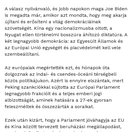
A válasz nyilvánvaló, és jobb napokon maga Joe Biden
is megadta már, amikor azt mondta, hogy meg akarja
újítani és erősíteni a világ demokráciáinak
szövetségét. Kína egy nacionalizmusba oltott, a
Nyugat ellen történelmi bosszúra áhítozó diktatúra. A
két legnagyobb demokrácia: az Egyesült Államok és
az Európai Unió egységét és piacvédelmét kell vele
szembeállítani.
Az európaiak megértették ezt, és hónapok óta
dolgoznak az indai- és csendes-óceáni térségbeli
közös politikájukon. Azért is ennyire elszántak, mert
Peking szankciókkal sújtotta az Európai Parlament
legnagyobb frakcióit és a teljes emberi jogi
albizottságát, aminek hatására a 27-ek gyorsan
feleszméltek és összezárták a soraikat.
Ezek után kizárt, hogy a Parlament jóváhagyja az EU
és Kína között tervezett beruházási megállapodást,