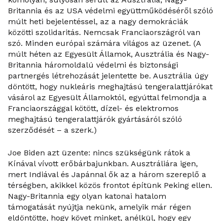
Britannia és az USA védelmi együttműködéséről szóló
múlt heti bejelentéssel, az a nagy demokráciák
közötti szolidaritás. Nemcsak Franciaországról van
szó. Minden európai számára világos az üzenet. (A
múlt héten az Egyesült Államok, Ausztrália és Nagy-
Britannia háromoldalú védelmi és biztonsági
partnergés létrehozását jelentette be. Ausztrália úgy
döntött, hogy nukleáris meghajtású tengeralattjárókat
vásárol az Egyesült Államoktól, egyúttal felmondja a
Franciaországgal kötött, dízel- és elektromos
meghajtású tengeralattjárók gyártásáról szóló
szerződését – a szerk.)
Joe Biden azt üzente: nincs szükségünk rátok a
Kínával vívott erőbárbajunkban. Ausztráliára igen,
mert Indiával és Japánnal ők az a három szereplő a
térségben, akikkel közös frontot építünk Peking ellen.
Nagy-Britannia egy olyan katonai hatalom
támogatását nyújtja nekünk, amelyik már régen
eldöntötte, hogy követ minket, anélkül, hogy egy