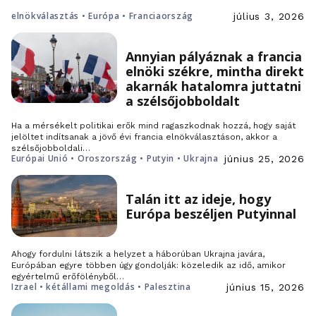
elnökválasztás • Európa • Franciaország
július 3, 2026
Annyian pályáznak a francia
elnöki székre, mintha direkt
akarnák hatalomra juttatni
a szélsőjobboldalt
Ha a mérsékelt politikai erők mind ragaszkodnak hozzá, hogy saját
jelöltet indítsanak a jövő évi francia elnökválasztáson, akkor a
szélsőjobboldali…
Európai Unió • Oroszország • Putyin • Ukrajna
június 25, 2026
Talán itt az ideje, hogy
Európa beszéljen Putyinnal
Ahogy fordulni látszik a helyzet a háborúban Ukrajna javára,
Európában egyre többen úgy gondolják: közeledik az idő, amikor
egyértelmű erőfölényből…
Izrael • kétállami megoldás • Palesztina
június 15, 2026