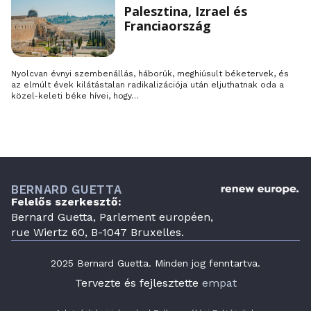
Palesztina, Izrael és
Franciaország
Nyolcvan évnyi szembenállás, háborúk, meghiúsult béketervek, és
az elmúlt évek kilátástalan radikalizációja után eljuthatnak oda a
közel-keleti béke hívei, hogy…
BERNARD GUETTA
Felelős szerkesztő:
Bernard Guetta, Parlement européen,
rue Wiertz 60, B-1047 Bruxelles.
2025 Bernard Guetta. Minden jog fenntartva.
Tervezte és fejlesztette
empat