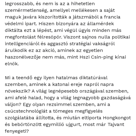
legrosszabb, és nem is az a hihetetlen
szemérmetlenség, amellyel mellékesen a saját
maguk javára kiszorították a játszmából a francia
védelmi ipart. Hiszen bizonyára az államérdek
diktálta ezt a lépést, ami végül úgyis minden más
megfontolást félresöpör. Viszont sajnos nulla politikai
intelligenciáról és aggasztó stratégiai vakságról
árulkodik ez az akció, aminek az egyetlen
haszonélvezője nem más, mint Hszi Csin-ping kínai
elnök.
Mi a teendő egy ilyen hatalmas diktatúrával
szemben, aminek a katonai ereje napról napra
növekszik? A világ legnépesebb országával szemben,
ami afelé halad, hogy a világ legnagyobb gazdaságává
váljon? Egy olyan rezsimmel szemben, ami a
csúcstechnológiát a tömeges megfigyelés
szolgálatába állította, és miután eltiporta Hongkongot
és bebörtönzött egymillió ujgurt, most már Tajvant
fenyegeti?