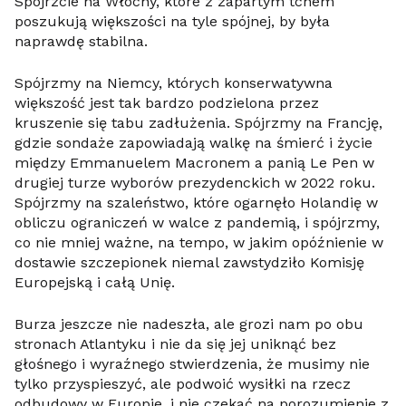
Spójrzcie na Włochy, które z zapartym tchem
poszukują większości na tyle spójnej, by była
naprawdę stabilna.
Spójrzmy na Niemcy, których konserwatywna
większość jest tak bardzo podzielona przez
kruszenie się tabu zadłużenia. Spójrzmy na Francję,
gdzie sondaże zapowiadają walkę na śmierć i życie
między Emmanuelem Macronem a panią Le Pen w
drugiej turze wyborów prezydenckich w 2022 roku.
Spójrzmy na szaleństwo, które ogarnęło Holandię w
obliczu ograniczeń w walce z pandemią, i spójrzmy,
co nie mniej ważne, na tempo, w jakim opóźnienie w
dostawie szczepionek niemal zawstydziło Komisję
Europejską i całą Unię.
Burza jeszcze nie nadeszła, ale grozi nam po obu
stronach Atlantyku i nie da się jej uniknąć bez
głośnego i wyraźnego stwierdzenia, że musimy nie
tylko przyspieszyć, ale podwoić wysiłki na rzecz
odbudowy w Europie, i nie czekać na porozumienie z