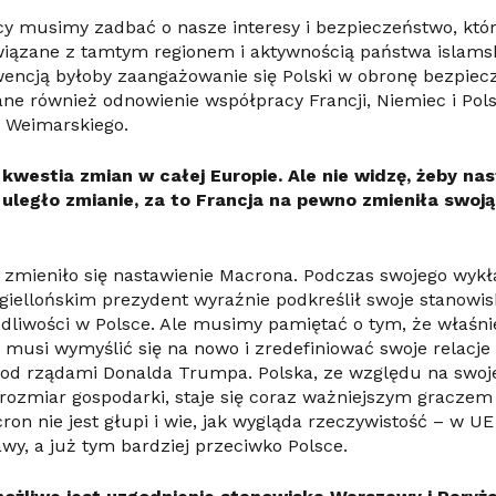
y musimy zadbać o nasze interesy i bezpieczeństwo, któr
iązane z tamtym regionem i aktywnością państwa islamsk
encją byłoby zaangażowanie się Polski w obronę bezpiec
ane również odnowienie współpracy Francji, Niemiec i Po
a Weimarskiego.
 kwestia zmian w całej Europie. Ale nie widzę, żeby na
 uległo zmianie, za to Francja na pewno zmieniła swoją
 zmieniło się nastawienie Macrona. Podczas swojego wyk
giellońskim prezydent wyraźnie podkreślił swoje stanowi
liwości w Polsce. Ale musimy pamiętać o tym, że właśni
 musi wymyślić się na nowo i zredefiniować swoje relacje
od rządami Donalda Trumpa. Polska, ze względu na swoje
i rozmiar gospodarki, staje się coraz ważniejszym graczem
ron nie jest głupi i wie, jak wygląda rzeczywistość – w UE 
wy, a już tym bardziej przeciwko Polsce.