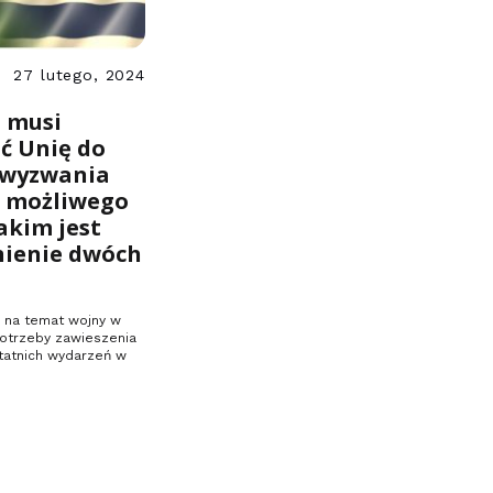
27 lutego, 2024
 musi
ć Unię do
 wyzwania
 możliwego
akim jest
nienie dwóch
 na temat wojny w
potrzeby zawieszenia
statnich wydarzeń w
…