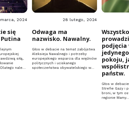
 marca, 2024
28 lutego, 2024
ie się
Odwaga ma
Wszystko
 Putina
nazwisko. Nawalny.
prowadzi
podjęcia
olejnym
Głos w debacie na temat zabójstwa
jedynego
ropejskiej
Aleksieja Nawalnego i potrzeby
pokoju, j
awdziwą siłą,
europejskiego wsparcia dla więźniów
ydowanie
politycznych i uciskanego
współist
 Dlatego należy
społeczeństwa obywatelskiego w…
państw.
Głos w debacie
Strefie Gazy i 
broni, w tym o
regionie Mamy