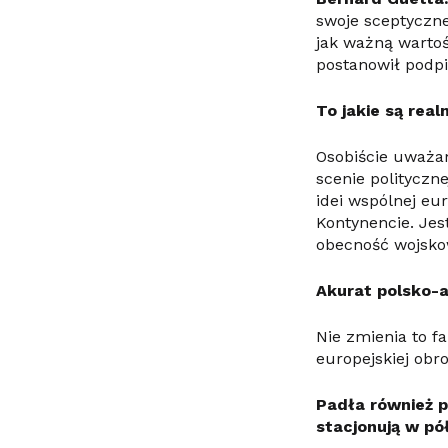
swoje sceptyczne
jak ważną wartoś
postanowił podpi
To jakie są rea
Osobiście uważam
scenie polityczn
idei wspólnej eu
Kontynencie. Je
obecność wojskow
Akurat polsko-
Nie zmienia to f
europejskiej obro
Padła również pr
stacjonują w pó