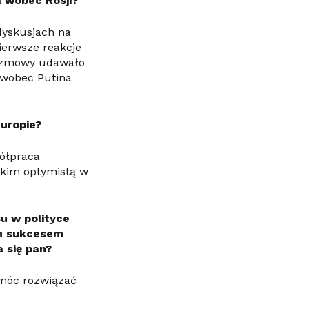
a wobec Rosji?
dyskusjach na
ierwsze reakcje
rozmowy udawało
 wobec Putina
Europie?
półpraca
lkim optymistą w
u w polityce
ym sukcesem
a się pan?
omóc rozwiązać