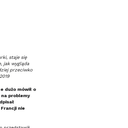
ki, staje się
e, jak wygląda
dziej przeciwko
2019
e dużo mówił o
ę na problemy
dpisał
Francji nie
o przedstawił