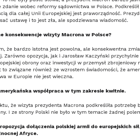
 zdanie wobec reformy sądownictwa w Polsce. Podkreślił 
cią dla całej Unii Europejskiej jest praworządność. Prezy
sać ustawę i to jest zła, ale spodziewana wiadomość.
lne konsekwencje wizyty Macrona w Polsce?
, że bardzo istotna jest powolna, ale konsekwentna zmia
ej. Zarówno opozycja, jak i Jarosław Kaczyński przychylni
ropejskiej obrony oraz inwestycji w przemysł zbrojeniowy
st to związane również ze wzrostem świadomości, że ame
a w Europie nie jest wieczna.
amerykańska współpraca w tym zakresie kwitnie.
aktu, że wizyta prezydenta Macrona podkreśliła potrzebę
ny. I ze strony Polski nie było w tym temacie żadnej polem
opozycja dołączenia polskiej armii do europejskich sił
łnocnej Afryce.