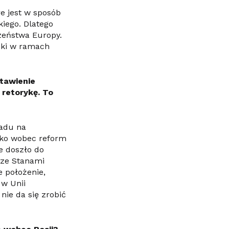
e jest w sposób
iego. Dlatego
zeństwa Europy.
lski w ramach
stawienie
 retorykę. To
ładu na
sko wobec reform
e doszło do
 ze Stanami
 położenie,
 w Unii
nie da się zrobić