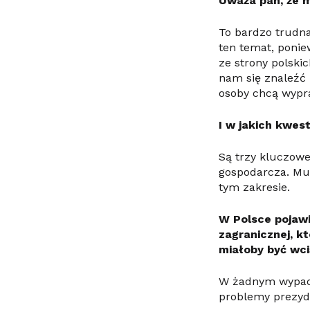
Uważa pan, że m
To bardzo trudna
ten temat, ponie
ze strony polsk
nam się znaleźć 
osoby chcą wyp
I w jakich kwes
Są trzy kluczowe
gospodarcza. Mu
tym zakresie.
W Polsce pojawi
zagranicznej, k
miałoby być wci
W żadnym wypadk
problemy prezyde