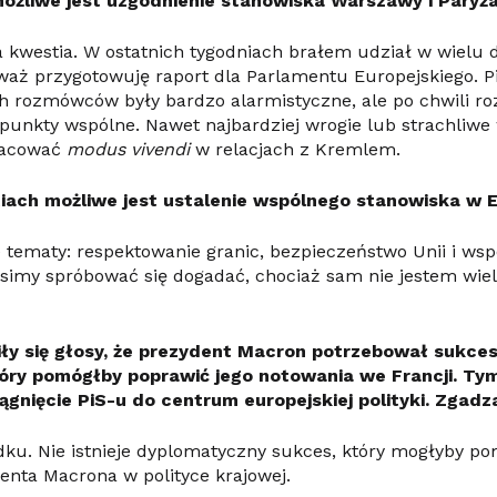
ożliwe jest uzgodnienie stanowiska Warszawy i Paryż
 kwestia. W ostatnich tygodniach brałem udział w wielu 
waż przygotowuję raport dla Parlamentu Europejskiego. P
ich rozmówców były bardzo alarmistyczne, ale po chwili 
punkty wspólne. Nawet najbardziej wrogie lub strachliwe
racować
modus vivendi
w relacjach z Kremlem.
tiach możliwe jest ustalenie wspólnego stanowiska w 
 tematy: respektowanie granic, bezpieczeństwo Unii i ws
simy spróbować się dogadać, chociaż sam nie jestem wie
ły się głosy, że prezydent Macron potrzebował sukces
tóry pomógłby poprawić jego notowania we Francji. T
ągnięcie PiS-u do centrum europejskiej polityki. Zgadz
u. Nie istnieje dyplomatyczny sukces, który mogłyby p
nta Macrona w polityce krajowej.