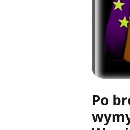
Po br
wymyś