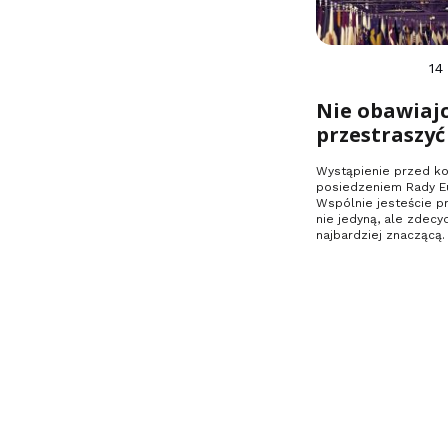
14
Nie obawiajc
przestraszyć
Wystąpienie przed k
posiedzeniem Rady Eu
Wspólnie jesteście pr
nie jedyną, ale zdec
najbardziej znaczącą.
mówić prawdę,…