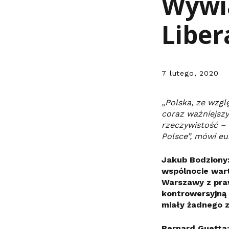
Wywia
Liber
7 lutego, 2020
„Polska, ze wzglę
coraz ważniejszy
rzeczywistość – 
Polsce”, mówi e
Jakub Bodziony
wspólnocie wart
Warszawy z praw
kontrowersyjną 
miały żadnego 
Bernard Guetta