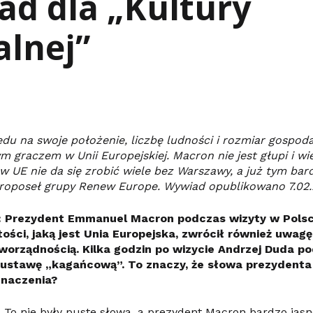
d dla „Kultury
alnej”
du na swoje położenie, liczbę ludności i rozmiar gospodar
m graczem w Unii Europejskiej. Macron nie jest głupi i wi
w UE nie da się zrobić wiele bez Warszawy, a już tym bar
uroposeł grupy Renew Europe.
Wywiad opublikowano 7.02.
: Prezydent Emmanuel Macron podczas wizyty w Polsc
ości, jaką jest Unia Europejska, zwrócił również uwag
orządnością. Kilka godzin po wizycie Andrzej Duda po
ustawę „kagańcową”. To znaczy, że słowa prezydenta 
znaczenia?
:
To nie były puste słowa, a prezydent Macron bardzo jasn