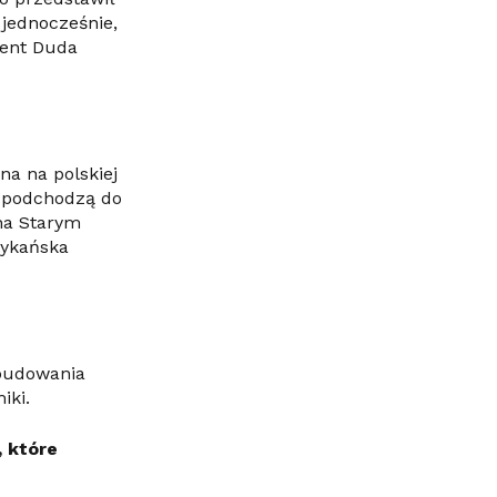
jednocześnie,
dent Duda
na na polskiej
e podchodzą do
 na Starym
rykańska
 budowania
iki.
, które