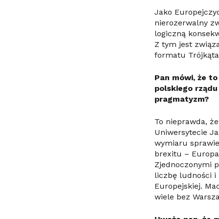
Jako Europejczyc
nierozerwalny zw
logiczną konsekw
Z tym jest związ
formatu Trójkąt
Pan mówi, że to
polskiego rządu
pragmatyzm?
To nieprawda, że
Uniwersytecie Ja
wymiaru sprawied
brexitu – Europa
Zjednoczonymi p
liczbę ludności 
Europejskiej. Mac
wiele bez Warsza