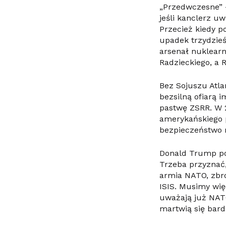
„Przedwczesne” 
jeśli kanclerz u
Przecież kiedy p
upadek trzydzieś
arsenał nuklearn
Radzieckiego, a 
Bez Sojuszu Atla
bezsilną ofiarą 
pastwę ZSRR. W 
amerykańskiego pa
bezpieczeństwo n
Donald Trump po
Trzeba przyznać,
armia NATO, zbro
ISIS. Musimy wi
uważają już NATO
martwią się bard