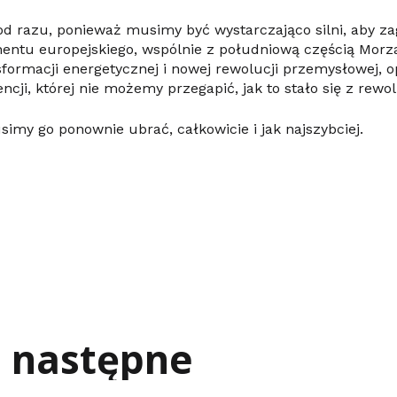
od razu, ponieważ musimy być wystarczająco silni, aby 
nentu europejskiego, wspólnie z południową częścią Mor
formacji energetycznej i nowej rewolucji przemysłowej, o
encji, której nie możemy przegapić, jak to stało się z rewo
usimy go ponownie ubrać, całkowicie i jak najszybciej.
j następne