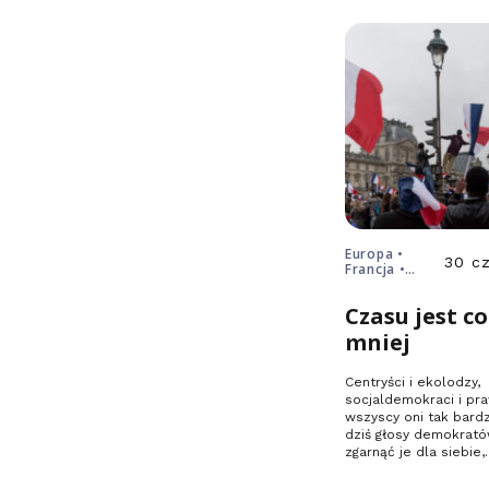
Europa •
30 c
Francja •
wybory
prezydenckie
Czasu jest c
mniej
Centryści i ekolodzy,
socjaldemokraci i pr
wszyscy oni tak bard
dziś głosy demokrató
zgarnąć je dla siebie