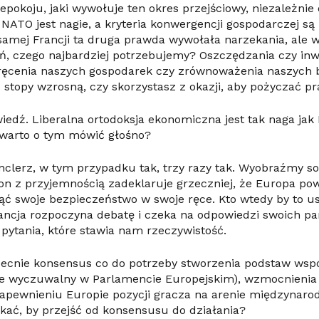
iepokoju, jaki wywołuje ten okres przejściowy, niezależni
 NATO jest nagie, a kryteria konwergencji gospodarczej są
samej Francji ta druga prawda wywołała narzekania, ale w
, czego najbardziej potrzebujemy? Oszczędzania czy in
ęcenia naszych gospodarek czy zrównoważenia naszych
stopy wzrosną, czy skorzystasz z okazji, aby pożyczać p
edź. Liberalna ortodoksja ekonomiczna jest tak naga jak
 warto o tym mówić głośno?
anclerz, w tym przypadku tak, trzy razy tak. Wyobraźmy so
 z przyjemnością zadeklaruje grzeczniej, że Europa pow
ąć swoje bezpieczeństwo w swoje ręce. Kto wtedy by to us
ancja rozpoczyna debatę i czeka na odpowiedzi swoich pa
 pytania, które stawia nam rzeczywistość.
obecnie konsensus co do potrzeby stworzenia podstaw wsp
nie wyczuwalny w Parlamencie Europejskim), wzmocnienia 
apewnieniu Europie pozycji gracza na arenie międzynarod
kać, by przejść od konsensusu do działania?