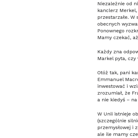
Niezależnie od n
kanclerz Merkel,
przestarzałe. W 
obecnych wyzwań
Ponownego rozkr
Mamy czekać, aż 
Każdy zna odpowi
Markel pyta, czy
Otóż tak, pani k
Emmanuel Macron
inwestować i wzi
zrozumiał, że Fr
a nie kiedyś – na
W Unii istnieje 
(szczególnie sil
przemysłowej i z
ale ile mamy cze