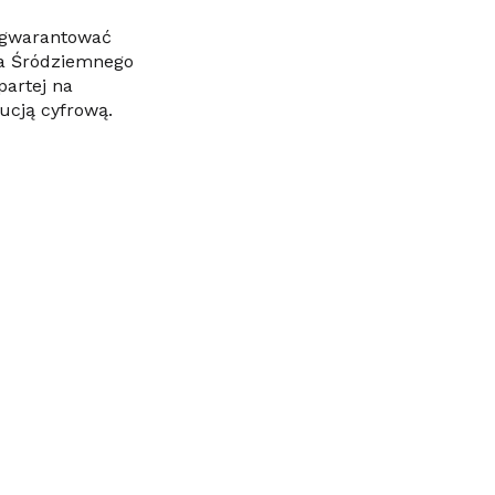
zagwarantować
za Śródziemnego
partej na
lucją cyfrową.