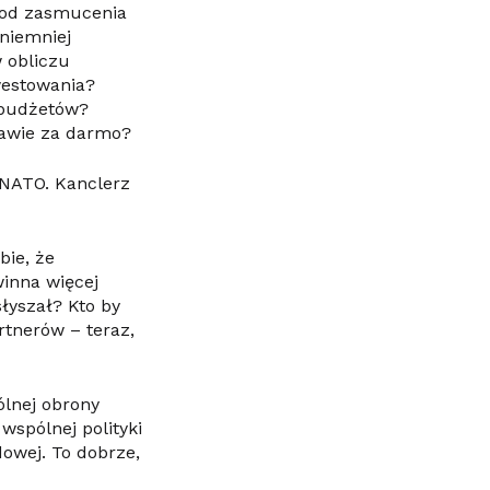
e od zasmucenia
 niemniej
 obliczu
westowania?
 budżetów?
rawie za darmo?
 NATO. Kanclerz
bie, że
inna więcej
łyszał? Kto by
rtnerów – teraz,
ólnej obrony
wspólnej polityki
owej. To dobrze,