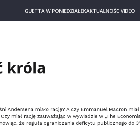
GUETTA W PONIEDZIAŁEK
AKTUALNOŚCI
VIDEO
 króla
9
aśni Andersena miało rację? A czy Emmanuel Macron miał 
i? Czy miał rację zauważając w wywiadzie w „The Economis
ówiąc, że reguła ograniczania deficytu publicznego do 