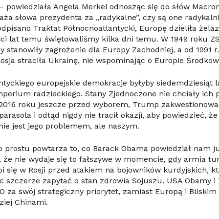
– powiedziała Angela Merkel odnosząc się do słów Macron
waża słowa prezydenta za „radykalne”, czy są one radykal
odpisano Traktat Północnoatlantycki, Europę dzieliła żelaz
ci lat temu świętowaliśmy kilka dni temu. W 1949 roku ZSR
y stanowiły zagrożenie dla Europy Zachodniej, a od 1991 
Rosja straciła Ukrainę, nie wspominając o Europie Środkow
ntyckiego europejskie demokracje byłyby siedemdziesiąt l
imperium radzieckiego. Stany Zjednoczone nie chciały ich 
2016 roku jeszcze przed wyborem, Trump zakwestionow
rasola i odtąd nigdy nie tracił okazji, aby powiedzieć, ż
ie jest jego problemem, ale naszym.
 prostu powtarza to, co Barack Obama powiedział nam ju
 że nie wydaje się to fałszywe w momencie, gdy armia tu
i się w Rosji przed atakiem na bojowników kurdyjskich, kt
ęc szczerze zapytać o stan zdrowia Sojuszu. USA Obamy i
 za swój strategiczny priorytet, zamiast Europą i Blisk
ziej Chinami.