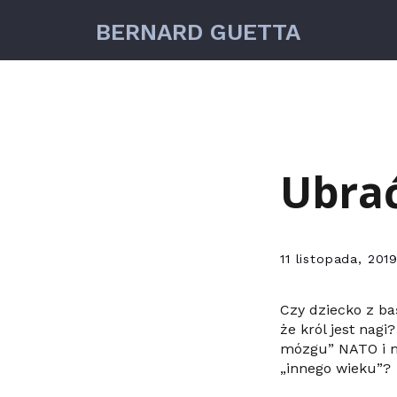
BERNARD GUETTA
Ubrać
11 listopada, 201
Czy dziecko z b
że król jest nag
mózgu” NATO i m
„innego wieku”?