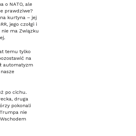
a o NATO, ale
nie prawdziwe?
na kurtyna – jej
R, jego czołgi i
r. nie ma Związku
ej.
at temu tylko
pozostawić na
ał automatyzm
e nasze
ż po cichu.
recka, druga
órzy pokonali
 Trumpa nie
im Wschodem