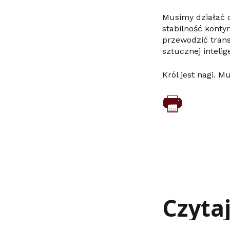
Musimy działać 
stabilność konty
przewodzić trans
sztucznej intelig
Król jest nagi. M
Czyta