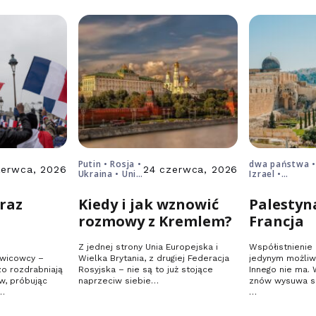
Putin • Rosja •
dwa państwa •
zerwca, 2026
24 czerwca, 2026
Ukraina • Unia
Izrael •
Europejska
Palestine
oraz
Kiedy i jak wznowić
Palestyna
rozmowy z Kremlem?
Francja
Z jednej strony Unia Europejska i
Współistnienie
awicowcy –
Wielka Brytania, z drugiej Federacja
jedynym możliw
zo rozdrabniają
Rosyjska – nie są to już stojące
Innego nie ma. 
w, próbując
naprzeciw siebie…
znów wysuwa si
,…
…