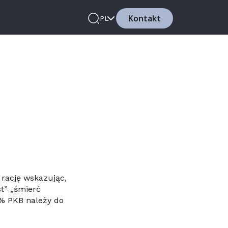
Kontakt
PL
rację wskazując,
t” „śmierć
3% PKB należy do