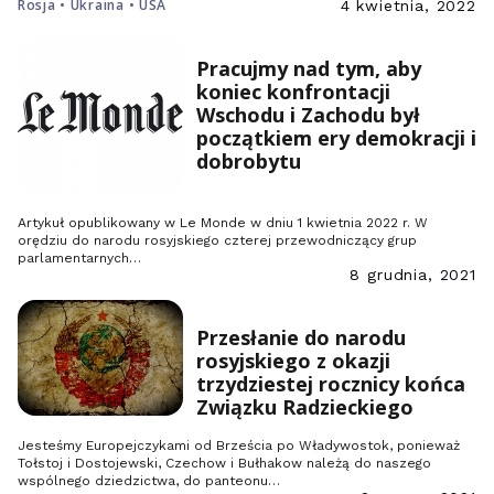
Rosja • Ukraina • USA
4 kwietnia, 2022
Pracujmy nad tym, aby
koniec konfrontacji
Wschodu i Zachodu był
początkiem ery demokracji i
dobrobytu
Artykuł opublikowany w Le Monde w dniu 1 kwietnia 2022 r. W
orędziu do narodu rosyjskiego czterej przewodniczący grup
parlamentarnych…
8 grudnia, 2021
Przesłanie do narodu
rosyjskiego z okazji
trzydziestej rocznicy końca
Związku Radzieckiego
Jesteśmy Europejczykami od Brześcia po Władywostok, ponieważ
Tołstoj i Dostojewski, Czechow i Bułhakow należą do naszego
wspólnego dziedzictwa, do panteonu…