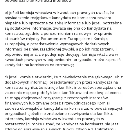
potwierdza brak konfliktu interesów
b) jeżeli komisja właściwa w kwestiach prawnych uważa, że
oświadczenie majątkowe kandydata na komisarza zawiera
niepełne lub sprzeczne ze sobą informacje lub jeżeli potrzebne
są dodatkowe informacje, zwraca się ona do kandydata na
komisarza, zgodnie z porozumieniem ramowym w sprawie
stosunków między Parlamentem Europejskim i Komisją
Europejską, o przedstawienie wymaganych dodatkowych
informacji bez nieuzasadnionej zwłoki, a po ich rozpatrzeniu i
odpowiedniej analizie podejmuje decyzję; komisja właściwa w
kwestiach prawnych w odpowiednim przypadku może zaprosić
kandydata na komisarza na rozmowę;
c) jeżeli komisja stwierdzi, że z oświadczenia majątkowego lub z
dodatkowych informacji przedstawionych przez kandydata na
komisarza wynika, że istnieje konflikt interesów, sporządza ona
zalecenia mające położyć kres konfliktowi interesów; zalecenia
te mogą obejmować rezygnację z rzeczonych interesów
finansowych lub zmianę przez Przewodniczącego Komisji
zakresu obowiązków kandydata na komisarza; w poważniejszych
przypadkach, jeżeli nie znaleziono rozwiązania dla konfliktu
interesów, komisja właściwa w kwestiach prawnych w
ostateczności może uznać, że kandydat na komisarza nie jest
zdolny do sprawowania swoich funkcji zgodnie z Traktatami i