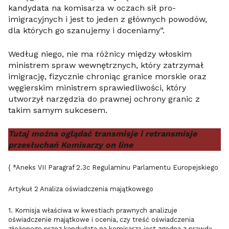
kandydata na komisarza w oczach sił pro-
imigracyjnych i jest to jeden z głównych powodów,
dla których go szanujemy i doceniamy”.
Według niego, nie ma różnicy między włoskim
ministrem spraw wewnętrznych, który zatrzymał
imigrację, fizycznie chroniąc granice morskie oraz
węgierskim ministrem sprawiedliwości, który
utworzył narzędzia do prawnej ochrony granic z
takim samym sukcesem.
Tutaj można oglądać transmisje i retransmisje
przesłuchań Komisarzy
on line
{ *Aneks VII Paragraf 2.3c Regulaminu Parlamentu Europejskiego
Artykuł 2 Analiza oświadczenia majątkowego
1. Komisja właściwa w kwestiach prawnych analizuje
oświadczenie majątkowe i ocenia, czy treść oświadczenia
złożonego przez kandydata na komisarza jest zgodna z prawdą,