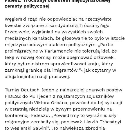
Fidesz: Trócsányi obiektem międzynarodwej
zemsty politycznej
Węgierski rząd nie odpowiedział na rzeczywiste
kwestie związane z kandydaturą Trócsányi’ego.
Przeciwnie, wyjaśniali na wszystkich swoich
medialnych kanałach, że głosowanie to było w istocie
międzynarodowym atakiem politycznym. „Partie
proimigracyjne w Parlamencie nie tolerują idei, że
tekę w nowej Komisji może obejmować człowiek,
który był ministrem sprawiedliwości kraju, który
zamknął granicę dla imigrantów ”- jak czytamy w
oficjalnejinformacji prasowej.
Tamás Deutsch, jeden z najbardziej znanych posłów
FIDESZ do PE i jeden z najstarszych sojuszników
politycznych Viktora Orbána, powrócił do tej sytuacji
w ostatnią niedzielę w żywym przemówieniu na
konferencji Fideszu. „Powiedzmy to wyraźnie: siły
migracyjne zemściły się, ponieważ László Trócsányi
to węgierski Salvini”. „To największa zbrodnia