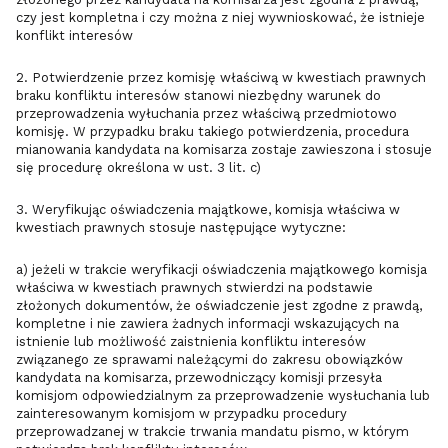
czy jest kompletna i czy można z niej wywnioskować, że istnieje
konflikt interesów
2. Potwierdzenie przez komisję właściwą w kwestiach prawnych
braku konfliktu interesów stanowi niezbędny warunek do
przeprowadzenia wyłuchania przez właściwą przedmiotowo
komisję. W przypadku braku takiego potwierdzenia, procedura
mianowania kandydata na komisarza zostaje zawieszona i stosuje
się procedurę określona w ust. 3 lit. c)
3. Weryfikując oświadczenia majątkowe, komisja właściwa w
kwestiach prawnych stosuje następujące wytyczne:
a) jeżeli w trakcie weryfikacji oświadczenia majątkowego komisja
właściwa w kwestiach prawnych stwierdzi na podstawie
złożonych dokumentów, że oświadczenie jest zgodne z prawdą,
kompletne i nie zawiera żadnych informacji wskazujących na
istnienie lub możliwość zaistnienia konfliktu interesów
związanego ze sprawami należącymi do zakresu obowiązków
kandydata na komisarza, przewodniczący komisji przesyła
komisjom odpowiedzialnym za przeprowadzenie wysłuchania lub
zainteresowanym komisjom w przypadku procedury
przeprowadzanej w trakcie trwania mandatu pismo, w którym