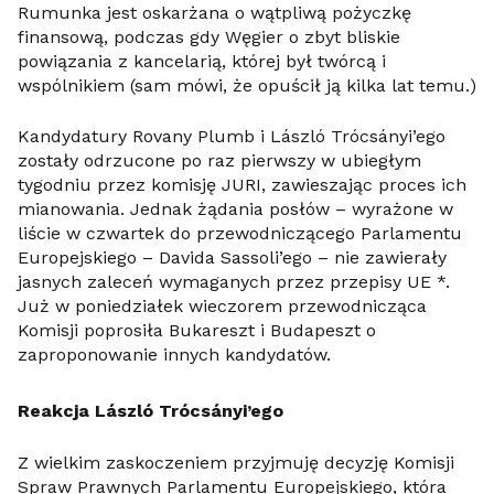
Rumunka jest oskarżana o wątpliwą pożyczkę
finansową, podczas gdy Węgier o zbyt bliskie
powiązania z kancelarią, której był twórcą i
wspólnikiem (sam mówi, że opuścił ją kilka lat temu.)
Kandydatury Rovany Plumb i László Trócsányi’ego
zostały odrzucone po raz pierwszy w ubiegłym
tygodniu przez komisję JURI, zawieszając proces ich
mianowania. Jednak żądania posłów – wyrażone w
liście w czwartek do przewodniczącego Parlamentu
Europejskiego – Davida Sassoli’ego – nie zawierały
jasnych zaleceń wymaganych przez przepisy UE *.
Już w poniedziałek wieczorem przewodnicząca
Komisji poprosiła Bukareszt i Budapeszt o
zaproponowanie innych kandydatów.
Reakcja László Trócsányi’ego
Z wielkim zaskoczeniem przyjmuję decyzję Komisji
Spraw Prawnych Parlamentu Europejskiego, która