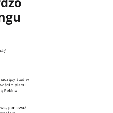
rdzo
ongu
iej
znaczący ślad w
wości z placu
ą Pekinu,
twa, ponieważ