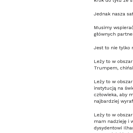
krok do tyłu ze 
Jednak nasza sat
Musimy wspierać
głównych partner
Jest to nie tylk
Leży to w obsza
Trumpem, chiński
Leży to w obszar
instytucją na św
człowieka, aby m
najbardziej wyra
Leży to w obsza
mam nadzieję i 
dysydentowi Ilha