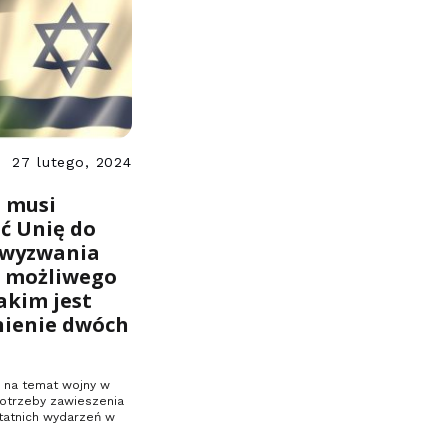
27 lutego, 2024
 musi
ć Unię do
 wyzwania
 możliwego
akim jest
nienie dwóch
 na temat wojny w
potrzeby zawieszenia
statnich wydarzeń w
…