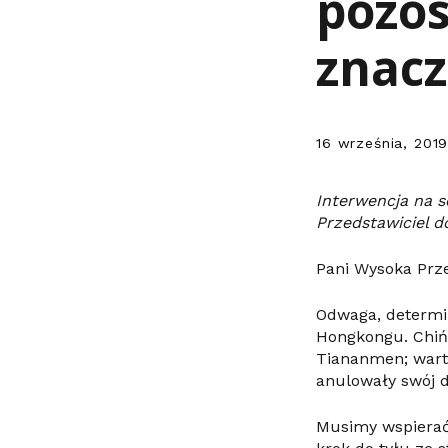
pozos
znac
16 września, 201
Interwencja na s
Przedstawiciel d
Pani Wysoka Prze
Odwaga, determin
Hongkongu. Chińs
Tiananmen; warto
anulowały swój d
Musimy wspierać 