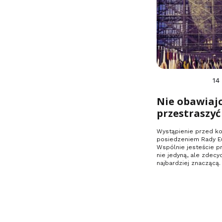
14
Nie obawiajc
przestraszyć
Wystąpienie przed k
posiedzeniem Rady Eu
Wspólnie jesteście pr
nie jedyną, ale zdec
najbardziej znaczącą.
mówić prawdę,…