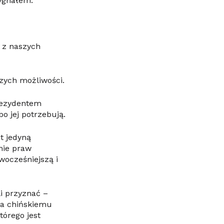
sygnałem.
 z naszych
szych możliwości.
rezydentem
o jej potrzebują.
t jedyną
onie praw
wocześniejszą i
i przyznać –
wa chińskiemu
órego jest