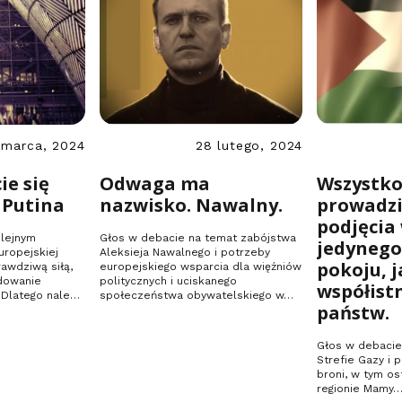
 marca, 2024
28 lutego, 2024
ie się
Odwaga ma
Wszystko
 Putina
nazwisko. Nawalny.
prowadzi
podjęcia
olejnym
Głos w debacie na temat zabójstwa
jedynego
ropejskiej
Aleksieja Nawalnego i potrzeby
pokoju, j
awdziwą siłą,
europejskiego wsparcia dla więźniów
ydowanie
politycznych i uciskanego
współist
 Dlatego należy
społeczeństwa obywatelskiego w…
państw.
Głos w debacie
Strefie Gazy i 
broni, w tym o
regionie Mamy