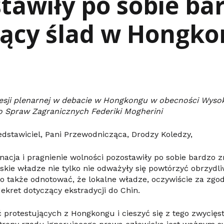
tawiły po sobie ba
zący ślad w Hongk
9
esji plenarnej w debacie w Hongkongu w obecności Wysok
o Spraw Zagranicznych Federiki Mogherini
dstawiciel, Pani Przewodnicząca, Drodzy Koledzy,
acja i pragnienie wolności pozostawiły po sobie bardzo 
kie władze nie tylko nie odważyły się powtórzyć obrzydli
 także odnotować, że lokalne władze, oczywiście za zgod
ekret dotyczący ekstradycji do Chin.
protestujących z Hongkongu i cieszyć się z tego zwycięs