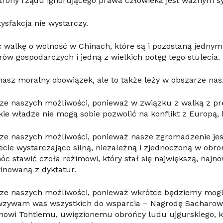
strony rządu ignorującego prawa człowieka jest ważnym 
ysfakcja nie wystarczy.
 walkę o wolność w Chinach, które są i pozostaną jednym
ów gospodarczych i jedną z wielkich potęg tego stulecia.
o nasz moralny obowiązek, ale to także leży w obszarze na
rze naszych możliwości, ponieważ w związku z walką z p
e władze nie mogą sobie pozwolić na konflikt z Europą, b
ze naszych możliwości, ponieważ nasze zgromadzenie jes
iecie wystarczająco silną, niezależną i zjednoczoną w obr
óc stawić czoła reżimowi, który stał się największą, najno
finowaną z dyktatur.
rze naszych możliwości, ponieważ wkrótce będziemy mogl
wzywam was wszystkich do wsparcia – Nagrodę Sacharo
nowi Tohtiemu, uwięzionemu obrońcy ludu ujgurskiego, kt