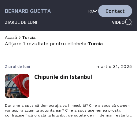
Contact
BERNARD GUETTA
RO
ZIARUL DE LUNI
VIDEO
Acasă
Turcia
Afișare 1 rezultate pentru eticheta:
Turcia
Ziarul de luni
martie 31, 2025
Chipurile din Istanbul
Dar cine a spus că democrația va fi neiubită? Cine a spus că oamenii
vor aspira acum la autoritarism? Cine a spus asemenea prostii,
contrazise încă o dată la Istanbul de sutele de mii de manifestanți
care au cerut sâmbătă eliberarea primarului lor, Ekrem Imamoglu,
care a fost încarcerat pentru că l-ar putea învinge pe Recep
Erdogan la următoarele alegeri…