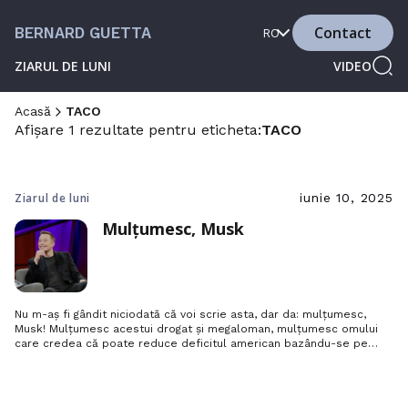
Contact
BERNARD GUETTA
RO
ZIARUL DE LUNI
VIDEO
Acasă
TACO
Afișare 1 rezultate pentru eticheta:
TACO
Ziarul de luni
iunie 10, 2025
Mulțumesc, Musk
Nu m-aș fi gândit niciodată că voi scrie asta, dar da: mulțumesc,
Musk! Mulțumesc acestui drogat și megaloman, mulțumesc omului
care credea că poate reduce deficitul american bazându-se pe
comandanți imbecili și prepuberi, mulțumesc întruchipării puterii
banului, da, mulțumesc acestui om atât de profund detestabil,
pentru că datorită lui, Trump apare în sfârșit așa cum este: un balon
grotesc, incompetent…