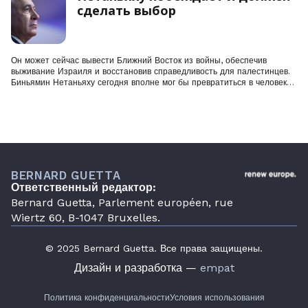
сделать выбор
Он может сейчас вывести Ближний Восток из войны, обеспечив
выживание Израиля и восстановив справедливость для палестинцев.
Биньямин Нетаньяху сегодня вполне мог бы превратиться в человека
мира, поскольку вскоре он одержит победу на всех фронтах.
BERNARD GUETTA
Ответственный редактор:
Bernard Guetta, Parlement européen, rue
Wiertz 60, B-1047 Bruxelles.
© 2025 Bernard Guetta. Все права защищены.
Дизайн и разработка —
empat
Политика конфиденциальности
Условия использования