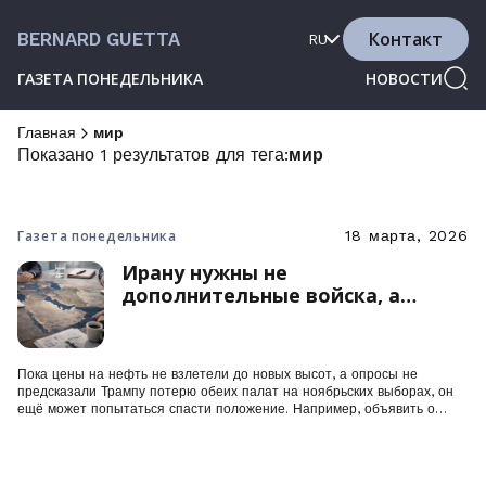
Контакт
BERNARD GUETTA
RU
ГАЗЕТА ПОНЕДЕЛЬНИКА
НОВОСТИ
Главная
мир
Показано 1 результатов для тега:
мир
Газета понедельника
18 марта, 2026
Ирану нужны не
дополнительные войска, а
политическая мудрость
Пока цены на нефть не взлетели до новых высот, а опросы не
предсказали Трампу потерю обеих палат на ноябрьских выборах, он
ещё может попытаться спасти положение. Например, объявить о
своей победе и прекратить боевые действия — но что произойдёт
после этого на Ближнем Востоке?