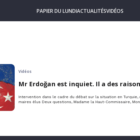
PAPIER DU LUNDI
ACTUALITÉS
VIDÉOS
Vidéos
Mr Erdoğan est inquiet. Il a des raison
Intervention dans le cadre du débat sur la situation en Turquie
maires élus Deux questions, Madame la Haut-Commissaire, Mons
collègues, Pourquoi le niveau de répression ne recule-t-il jamai
Monsieur Erdogan en est-il maintenant à faire destituer des mai
d’être Kurdes ?