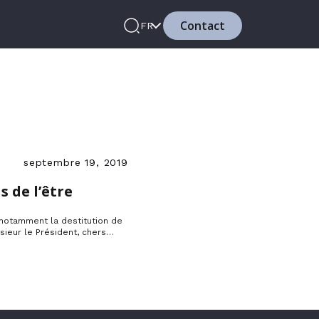
Contact
FR
septembre 19, 2019
s de l’être
, notamment la destitution de
ieur le Président, chers
s en Turquie ? Pourquoi
res élus dont le seul tort est