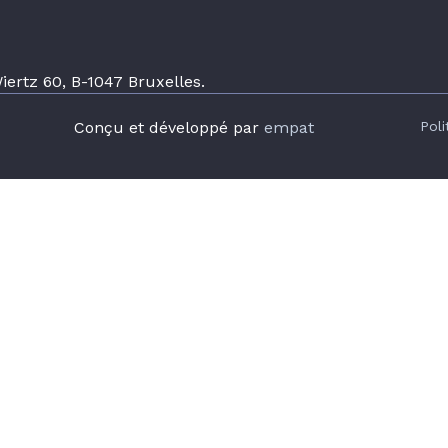
ertz 60, B-1047 Bruxelles.
Conçu et développé par
empat
Poli