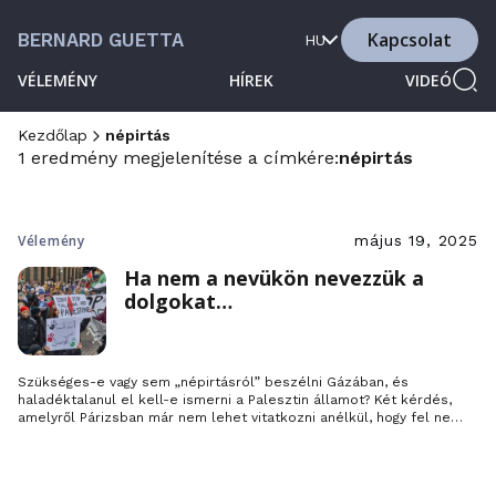
Kapcsolat
BERNARD GUETTA
HU
VÉLEMÉNY
HÍREK
VIDEÓ
Kezdőlap
népirtás
1 eredmény megjelenítése a címkére:
népirtás
Vélemény
május 19, 2025
Ha nem a nevükön nevezzük a
dolgokat…
Szükséges-e vagy sem „népirtásról” beszélni Gázában, és
haladéktalanul el kell-e ismerni a Palesztin államot? Két kérdés,
amelyről Párizsban már nem lehet vitatkozni anélkül, hogy fel ne
forrósodna a hangulat. Próbáljuk meg nyíltan és nyugodtan
megvitatni őket.