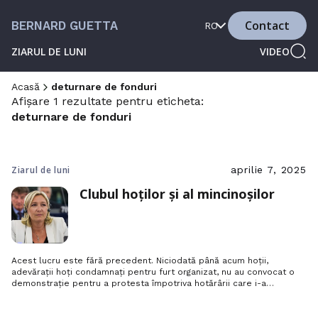
Contact
BERNARD GUETTA
RO
ZIARUL DE LUNI
VIDEO
Acasă
deturnare de fonduri
Afișare 1 rezultate pentru eticheta:
deturnare de fonduri
Ziarul de luni
aprilie 7, 2025
Clubul hoților și al mincinoșilor
Acest lucru este fără precedent. Niciodată până acum hoții,
adevărații hoți condamnați pentru furt organizat, nu au convocat o
demonstrație pentru a protesta împotriva hotărârii care i-a
condamnat. Îi vedem pe hoți defilând după eliberarea lor din
închisoare. Îi vedem, de asemenea, sărbătorind eșecul instanțelor
de a le dovedi vinovăția, dar această reuniune de duminică a