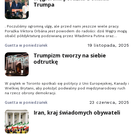
Trumpa
. Poczuliśmy ogromną ulgę, ale przed nami jeszcze wiele pracy.
Porażka Viktora Orbána jest powodem do radości: dziś Węgry mogą
obalić półdyktaturę podziwianą przez Władimira Putina oraz
wychwalaną przez Donalda Trumpa i europejską skrajną prawicę,
Guetta w poniedziałek
19 listopada, 2025
która uczyniła sobie z niej wzór do naśladowania. Węgrzy położyli
kres dławieniu wymiaru sprawiedliwości, kontroli nad prasą i
Trumpizm tworzy na siebie
uniwersytetami, defraudacjom […]
odtrutkę
W piątek w Toronto spotkali się politycy z Unii Europejskiej, Kanady i
Wielkiej Brytanii, aby położyć podwaliny pod międzynarodowy ruch
na rzecz obrony demokracji.
Guetta w poniedziałek
23 czerwca, 2025
Iran, kraj świadomych obywateli