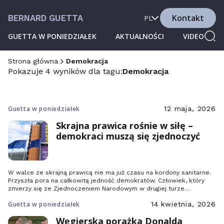
Kontakt
BERNARD GUETTA
PL
GUETTA W PONIEDZIAŁEK
AKTUALNOŚCI
VIDEO
Strona główna
Demokracja
Pokazuje 4 wyników dla tagu:
Demokracja
Guetta w poniedziałek
12 maja, 2026
Skrajna prawica rośnie w siłę –
demokraci muszą się zjednoczyć
W walce ze skrajną prawicą nie ma już czasu na kordony sanitarne.
Przyszła pora na całkowitą jedność demokratów. Człowiek, który
zmierzy się ze Zjednoczeniem Narodowym w drugiej turze
francuskich wyborów prezydenckich, będzie musiał ją uosabiać –
Guetta w poniedziałek
14 kwietnia, 2026
albo liczyć się z porażką.
Węgierska porażka Donalda