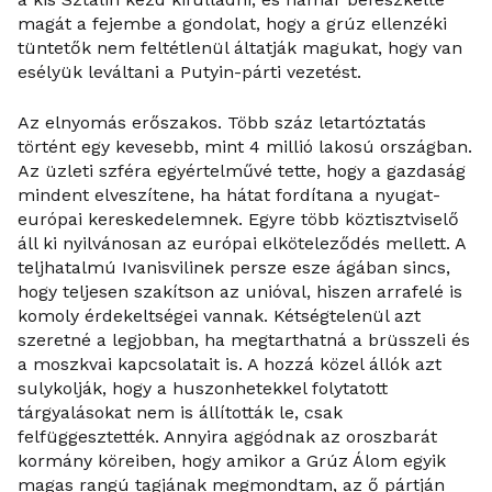
magát a fejembe a gondolat, hogy a grúz ellenzéki
tüntetők nem feltétlenül áltatják magukat, hogy van
esélyük leváltani a Putyin-párti vezetést.
Az elnyomás erőszakos. Több száz letartóztatás
történt egy kevesebb, mint 4 millió lakosú országban.
Az üzleti szféra egyértelművé tette, hogy a gazdaság
mindent elveszítene, ha hátat fordítana a nyugat-
európai kereskedelemnek. Egyre több köztisztviselő
áll ki nyilvánosan az európai elköteleződés mellett. A
teljhatalmú Ivanisvilinek persze esze ágában sincs,
hogy teljesen szakítson az unióval, hiszen arrafelé is
komoly érdekeltségei vannak. Kétségtelenül azt
szeretné a legjobban, ha megtarthatná a brüsszeli és
a moszkvai kapcsolatait is. A hozzá közel állók azt
sulykolják, hogy a huszonhetekkel folytatott
tárgyalásokat nem is állították le, csak
felfüggesztették. Annyira aggódnak az oroszbarát
kormány köreiben, hogy amikor a Grúz Álom egyik
magas rangú tagjának megmondtam, az ő pártján