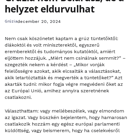
helyzet eldurvulhat
Grúzia
december 20, 2024
Nem csak köszönetet kaptam a grúz tüntetőktől:
diákoktól és volt miniszterektől, egyszerű
eremberektől és tudományos kutatóktól, amiért
eljöttem hozzájuk. „Miért nem csinálnak semmit?” –
szegezték nekem a kérdést ­– „Mikor vonják
felelősségre azokat, akik elcsalták a választásokat,
akik letartóztatták és megverték a tüntetőket?” Azt
akarták tudni: mikor fogja végre megvédeni őket az
az Európai Unió, amihez annyira szeretnének
csatlakozni.
Választhattam: vagy mellébeszélek, vagy elmondom
az igazat. Vagy büszkén bejelentem, hogy hamarosan
csatlakozik hozzám egy egész európai parlamenti
küldöttség, vagy beismerem, hogy ha cselekvésről