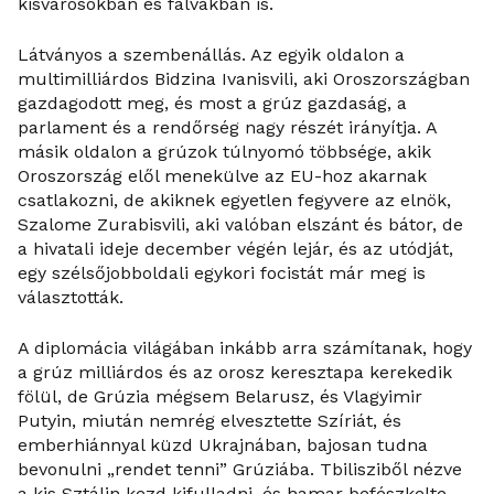
kisvárosokban és falvakban is.
Látványos a szembenállás. Az egyik oldalon a
multimilliárdos Bidzina Ivanisvili, aki Oroszországban
gazdagodott meg, és most a grúz gazdaság, a
parlament és a rendőrség nagy részét irányítja. A
másik oldalon a grúzok túlnyomó többsége, akik
Oroszország elől menekülve az EU-hoz akarnak
csatlakozni, de akiknek egyetlen fegyvere az elnök,
Szalome Zurabisvili, aki valóban elszánt és bátor, de
a hivatali ideje december végén lejár, és az utódját,
egy szélsőjobboldali egykori focistát már meg is
választották.
A diplomácia világában inkább arra számítanak, hogy
a grúz milliárdos és az orosz keresztapa kerekedik
fölül, de Grúzia mégsem Belarusz, és Vlagyimir
Putyin, miután nemrég elvesztette Szíriát, és
emberhiánnyal küzd Ukrajnában, bajosan tudna
bevonulni „rendet tenni” Grúziába. Tbilisziből nézve
a kis Sztálin kezd kifulladni, és hamar befészkelte