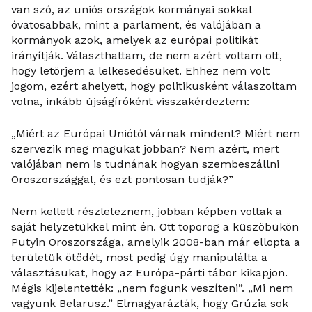
van szó, az uniós országok kormányai sokkal
óvatosabbak, mint a parlament, és valójában a
kormányok azok, amelyek az európai politikát
irányítják. Választhattam, de nem azért voltam ott,
hogy letörjem a lelkesedésüket. Ehhez nem volt
jogom, ezért ahelyett, hogy politikusként válaszoltam
volna, inkább újságíróként visszakérdeztem:
„Miért az Európai Uniótól várnak mindent? Miért nem
szervezik meg magukat jobban? Nem azért, mert
valójában nem is tudnának hogyan szembeszállni
Oroszországgal, és ezt pontosan tudják?”
Nem kellett részleteznem, jobban képben voltak a
saját helyzetükkel mint én. Ott toporog a küszöbükön
Putyin Oroszországa, amelyik 2008-ban már ellopta a
területük ötödét, most pedig úgy manipulálta a
választásukat, hogy az Európa-párti tábor kikapjon.
Mégis kijelentették: „nem fogunk veszíteni”. „Mi nem
vagyunk Belarusz.” Elmagyarázták, hogy Grúzia sok