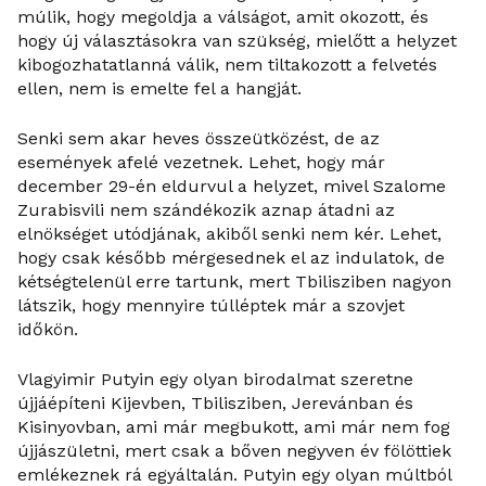
múlik, hogy megoldja a válságot, amit okozott, és
hogy új választásokra van szükség, mielőtt a helyzet
kibogozhatatlanná válik, nem tiltakozott a felvetés
ellen, nem is emelte fel a hangját.
Senki sem akar heves összeütközést, de az
események afelé vezetnek. Lehet, hogy már
december 29-én eldurvul a helyzet, mivel Szalome
Zurabisvili nem szándékozik aznap átadni az
elnökséget utódjának, akiből senki nem kér. Lehet,
hogy csak később mérgesednek el az indulatok, de
kétségtelenül erre tartunk, mert Tbilisziben nagyon
látszik, hogy mennyire túlléptek már a szovjet
időkön.
Vlagyimir Putyin egy olyan birodalmat szeretne
újjáépíteni Kijevben, Tbilisziben, Jerevánban és
Kisinyovban, ami már megbukott, ami már nem fog
újjászületni, mert csak a bőven negyven év fölöttiek
emlékeznek rá egyáltalán. Putyin egy olyan múltból