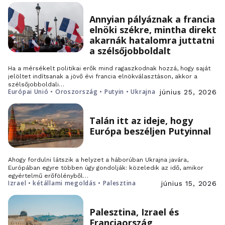
Annyian pályáznak a francia
elnöki székre, mintha direkt
akarnák hatalomra juttatni
a szélsőjobboldalt
Ha a mérsékelt politikai erők mind ragaszkodnak hozzá, hogy saját
jelöltet indítsanak a jövő évi francia elnökválasztáson, akkor a
szélsőjobboldali…
Európai Unió • Oroszország • Putyin • Ukrajna
június 25, 2026
Talán itt az ideje, hogy
Európa beszéljen Putyinnal
Ahogy fordulni látszik a helyzet a háborúban Ukrajna javára,
Európában egyre többen úgy gondolják: közeledik az idő, amikor
egyértelmű erőfölényből…
Izrael • kétállami megoldás • Palesztina
június 15, 2026
Palesztina, Izrael és
Franciaország