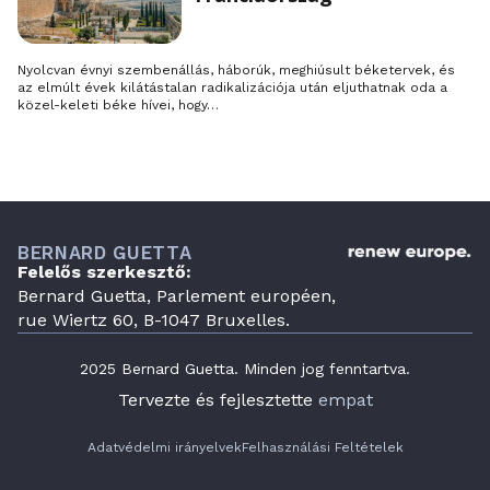
Nyolcvan évnyi szembenállás, háborúk, meghiúsult béketervek, és
az elmúlt évek kilátástalan radikalizációja után eljuthatnak oda a
közel-keleti béke hívei, hogy…
BERNARD GUETTA
Felelős szerkesztő:
Bernard Guetta, Parlement européen,
rue Wiertz 60, B-1047 Bruxelles.
2025 Bernard Guetta. Minden jog fenntartva.
Tervezte és fejlesztette
empat
Adatvédelmi irányelvek
Felhasználási Feltételek