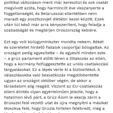
politikai változáson ment már keresztül és sok csatát
megvívott azóta, hogy harmincöt éve visszanyerte a
függetlenségét, és Belarusszal ellentétben nem
maradt egy posztszovjet diktátor kezei között. Ezek
után túl késő már arra kényszeríteni, hogy feladja a
szabadságát és megtérjen Oroszország keblére.
Ezt egy volt külügyminiszter mondta nekem. Békét
és szeretetet hirdető fiatalok csoportjai bólogattak. Az
országot pedig egyesítette – és egyesíti minden este
– a grúz parlament előtti téren a tiltakozás az ellen,
hogy a kormány felfüggesztette az uniós csatlakozási
tárgyalásokat. Ez a lépés verte ki a biztosítékot. A
választásokba való beavatkozás megdöbbentette
ugyan az országot október végén, de akkor a
társadalom alig reagált. Viszont az EU-csatlakozás
elleni döntés olyan egyértelműen jelezte, hogy a
hatalmon lévő párt, a Grúz Álom le akarja zárni a
Brüsszel felé vezető utat és újra megnyitni a másikat
Moszkva felé, hogy Grúzia hirtelen felébredt, még a