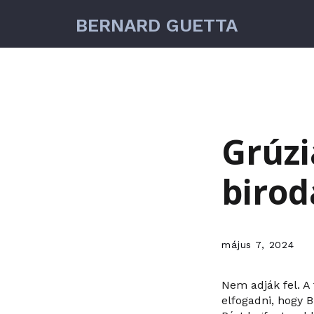
BERNARD GUETTA
Grúzi
birod
május 7, 2024
Nem adják fel. A 
elfogadni, hogy 