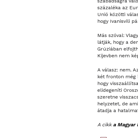
szabadságra való
százaléka az Eur
Unió közötti vála
hogy Ivanisvili p
Más szóval: Vlagy
látják, hogy a de
Grúziában elfojth
Kijevben nem ké
A válasz: nem. A
két fronton még 
hogy visszaállíts
elidegeníti Orosz
szeretne visszac
helyzetet, de am
átadja a hatalma
A cikk
a Magyar 