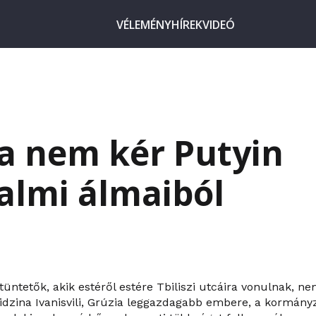
VÉLEMÉNY
HÍREK
VIDEÓ
a nem kér Putyin
almi álmaiból
tüntetők, akik estéről estére Tbiliszi utcáira vonulnak, n
Bidzina Ivanisvili, Grúzia leggazdagabb embere, a kormán