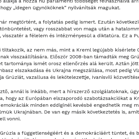
b alakja a hozzá hű parlamenti többséget felhasználva arr
, hogy „idegen ügynököknek” nyilvánítsák magukat.
r megtörtént, a folytatás pedig ismert. Ezután következik
örtönbüntetést, vagy rosszabbat von maga után a hatalom
, visszatér a félelem és intézményesül a diktatúra. Ez a P
zi tiltakozik, az nem más, mint a Kreml legújabb kísérlete
inak visszaállítására. Először 2008-ban támadták meg Gr
t tartománya ismét orosz ellenőrzés alá került. Aztán jöt
onbasz elszakadása és Ukrajna megszállása, most pedig Vl
Grúziát, vazallusa és lekötelezettje, Ivanisvili közvetítés
ztő, annál is inkább, mert a hírszerző szolgálatoknak, úg
a, hogy az Európában elszaporodó szabotázsakciókat a 
A demokráciák minden eddiginél kevésbé engedhetik meg 
elmük Ukrajnában. De van egy másik következtetés is, amit
ell vonni.
Grúzia a függetlenségéért és a demokráciáért tüntet, és b