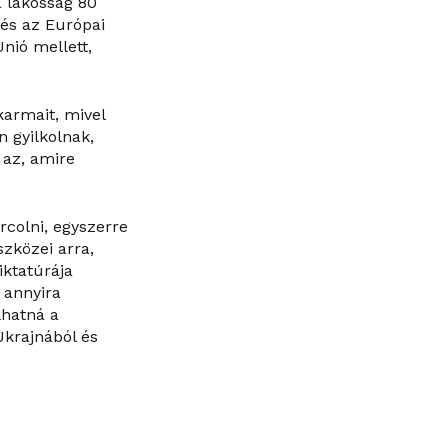
a lakosság 80
 és az Európai
nió mellett,
karmait, mivel
n gyilkolnak,
 az, amire
rcolni, egyszerre
zközei arra,
iktatúrája
 annyira
lhatná a
Ukrajnából és