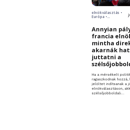
elnökválasztás •
Európa •
Franciaország
Annyian pál
francia elnö
mintha dire
akarnák ha
juttatni a
szélsőjobbol
Ha a mérsékelt politi
ragaszkodnak hozzá, 
jelöltet indítsanak a j
elnökválasztáson, ak
szélsőjobboldali…