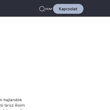
Kapcsolat
HU
em hajlandók
yzó Grúz Álom