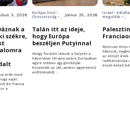
Európai Unió •
Izrael • kétáll
július 3, 2026
június 25, 2026
Oroszország •
megoldás •
Putyin • Ukrajna
Palesztina
yáznak a
Talán itt az ideje,
Palesztin
ki székre,
hogy Európa
Franciao
kt
beszéljen Putyinnal
Nyolcvan évnyi
talomra
háborúk, meghi
Ahogy fordulni látszik a helyzet a
az elmúlt évek 
háborúban Ukrajna javára, Európában
radikalizációja
dalt
egyre többen úgy gondolják:
közel-keleti bé
közeledik az idő, amikor egyértelmű
erőfölényből…
kai erők mind
hogy saját
övő évi francia
kor a