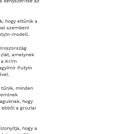
a kényszerítse az
, hogy eltűnik a
mal szembeni
utyin-modell.
 Oroszország
úziát, amelynek
t a Krím
agyimir Putyin
ével.
y tűnik, minden
Kremlnek
maguknak, hogy
 ebből a grúziai
izonyítja, hogy a