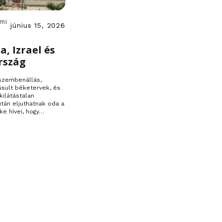
ami
június 15, 2026
a, Izrael és
rszág
 szembenállás,
úsult béketervek, és
kilátástalan
 után eljuthatnak oda a
ke hívei, hogy…