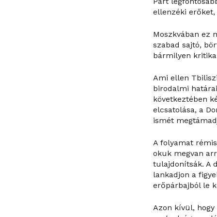
Párt legfontosab
ellenzéki erőket
Moszkvában ez má
szabad sajtó, b
bármilyen kritika
Ami ellen Tbilis
birodalmi határa
következtében ké
elcsatolása, a D
ismét megtámadja 
A folyamat rémis
okuk megvan arr
tulajdonítsák. 
lankadjon a figy
erőpárbajból le k
Azon kívül, hogy 