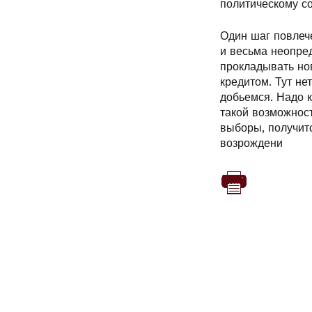
политическому со
Один шаг повлече
и весьма неопре
прокладывать но
кредитом. Тут не
добьемся. Надо 
такой возможнос
выборы, получит
возрождени