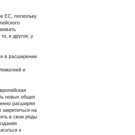
в ЕС, поскольку
пейского
звивать
о, и другое, у
ся в расширении
ломатией и
европейская
ть новых общих
менно расширяя
 закрепиться на
ять в свои ряды
создания
игаться к