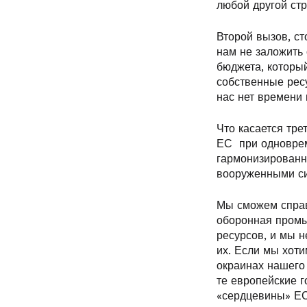
любой другой ст
Второй вызов, с
нам не заложить
бюджета, который
собственные ресу
нас нет времени 
Что касается тре
ЕС при одноврем
гармонизированн
вооруженными си
Мы сможем справ
оборонная промы
ресурсов, и мы 
их. Если мы хот
окраинах нашего
те европейские г
«сердцевины» ЕС,