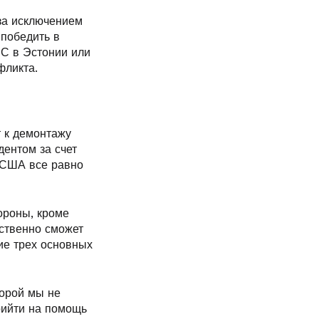
 за исключением
 победить в
ЕС в Эстонии или
фликта.
т к демонтажу
дентом за счет
 США все равно
ороны, кроме
тственно сможет
ие трех основных
орой мы не
рийти на помощь