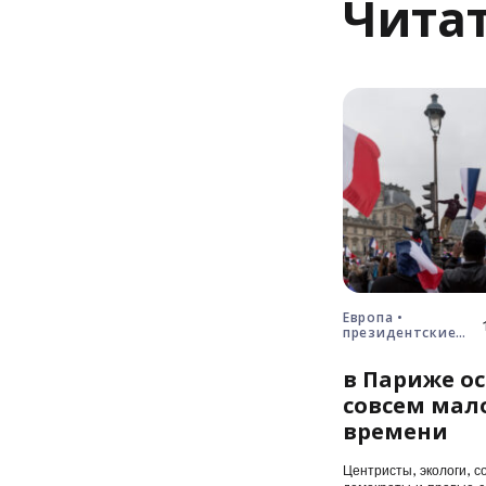
Читат
Европа •
президентские
выборы • Франция
в Париже ос
совсем мал
времени
Центристы, экологи, с