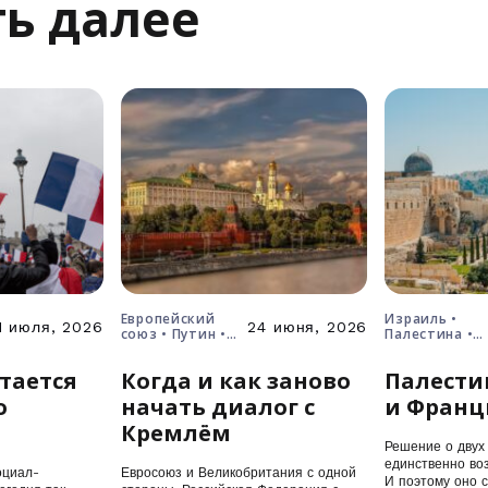
ь далее
Европейский
Израиль •
1 июля, 2026
24 июня, 2026
союз • Путин •
Палестина •
Россия • Украина
решение о дв
государствах
тается
Когда и как заново
Палести
о
начать диалог с
и Франц
Кремлём
Решение о двух 
единственно воз
оциал-
Евросоюз и Великобритания с одной
И поэтому оно 