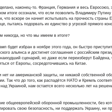
сделано, наконец-то. Франция, Германия и весь Евросоюз,
ном итоге осознали, что если позволить Владимиру Путину
ск, что вскоре он начнет испытывать на прочность страны 
це, пытаясь подорвать их единство р угрозой прямого кон
м никогда, но что мы имеем в итоге?
мп будет избран в ноябре этого года, он быстро приступи
кого альянса и достигнет соглашения с российским прези
 наихудший сценарий, но даже если переизберут Байдена,
яться от Европы, сосредоточившись на Китае.
и нет ни американской защиты, ни никакой собственной об
и. Так что до того, как распадётся НАТО и Кремль соотве
над Украиной, нам остается всего несколько лет на решен
ие общеевропейской оборонной промышленности, без кот
тировать свою безопасность, ни поддержать Украину, ни п