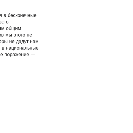
ся в бесконечные
осто
вым общим
ов мы этого не
оры не дадут нам
х в национальные
ее поражение —