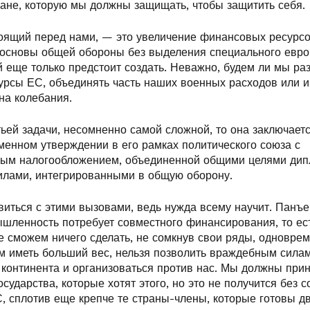
ране, которую мы должны защищать, чтобы защитить себя.
тоящий перед нами, — это увеличение финансовых ресурсо
 основы общей обороны без выделения специального евро
 еще только предстоит создать. Неважно, будем ли мы ра
рсы ЕС, объединять часть наших военных расходов или и т
на колебания.
тьей задачи, несомненно самой сложной, то она заключает
енном утверждении в его рамках политического союза с
ым налогообложением, объединенной общими целями дип
лами, интегрированными в общую оборону.
иться с этими вызовами, ведь нужда всему научит. Панъ
шленность потребует совместного финансирования, то ес
не сможем ничего сделать, не сомкнув свои ряды, одновре
им иметь больший вес, нельзя позволить враждебным силам
 континента и организоваться против нас. Мы должны прин
осударства, которые хотят этого, но это не получится без 
 сплотив еще крепче те страны-члены, которые готовы дв