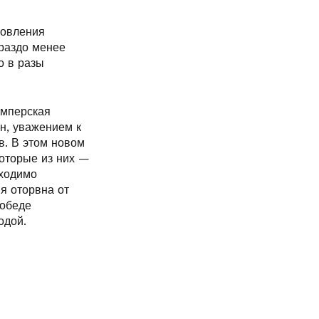
новления
ораздо менее
о в разы
имперская
н, уважением к
в. В этом новом
которые из них —
бходимо
я оторвна от
победе
одой.