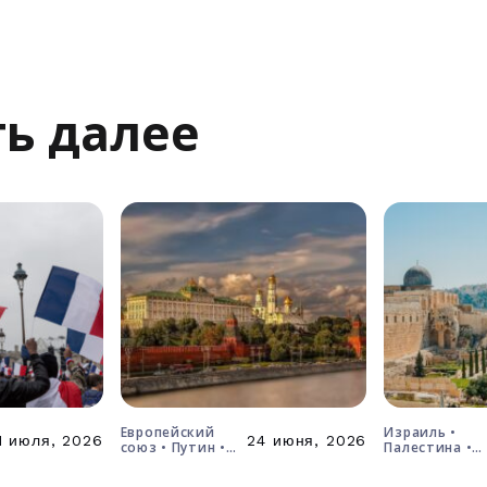
ь далее
Европейский
Израиль •
1 июля, 2026
24 июня, 2026
союз • Путин •
Палестина •
Россия • Украина
решение о дв
государствах