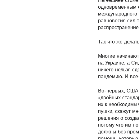
Нынешнее столет
одновременным о
международного п
равновесия сил т
распространение
Так что же делат
Многие начинают 
на Украине, а Си
ничего нельзя с
пандемию. И все
Во-первых, США,
«двойных стандар
их к необходимым
пушки, скажут мн
решения о создан
потому что им п
должны без пром
помощь, которую