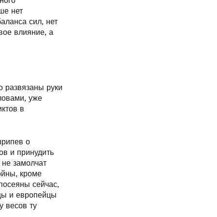
ного
ше нет
аланса сил, нет
вое влияние, а
го развязаны руки
ловами, уже
иктов в
припев о
ов и принудить
 не замолчат
ойны, кроме
посеяны сейчас,
нцы и европейцы
у весов ту