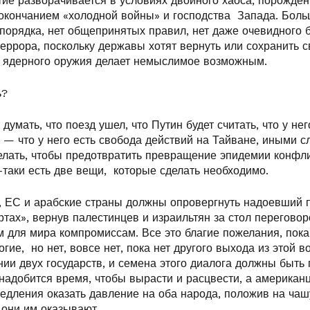
ие разворачивается в условиях двойного хаоса, порожден
кончанием «холодной войны» и господства Запада. Боль
орядка, нет общепринятых правил, нет даже очевидного б
еррора, поскольку державы хотят вернуть или сохранить с
 ядерного оружия делает немыслимое возможным.
ь?
думать, что поезд ушел, что Путин будет считать, что у не
, — что у него есть свобода действий на Тайване, иными с
делать, чтобы предотвратить превращение эпидемии конфл
-таки есть две вещи, которые сделать необходимо.
 ЕС и арабские страны должны опровергнуть надоевший 
тах», вернув палестинцев и израильтян за стол переговор
 для мира компромиссам. Все это благие пожелания, пока
огие, но нет, вовсе нет, пока нет другого выхода из этой в
ии двух государств, и семена этого диалога должны быть 
онадобится время, чтобы вырасти и расцвести, а америка
едления оказать давление на оба народа, положив на чаш
 они им оказывают.