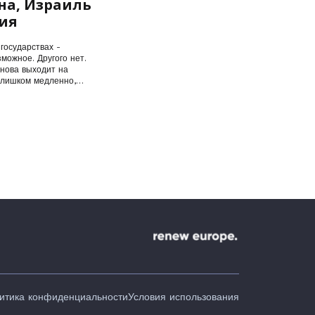
на, Израиль
ия
государствах -
можное. Другого нет.
снова выходит на
слишком медленно,…
итика конфиденциальности
Условия использования