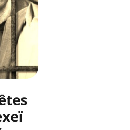
êtes
exeï