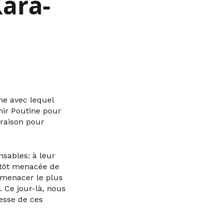
Kara-
me avec lequel
mir Poutine pour
 raison pour
sables: à leur
entôt menacée de
 menacer le plus
. Ce jour-là, nous
esse de ces