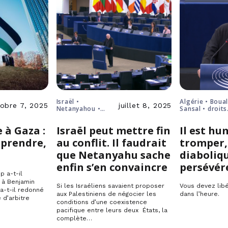
Israël •
Algérie • Boua
obre 7, 2025
juillet 8, 2025
Netanyahou •
Sansal • droits
Palestine •
humains
solution à deux
 à Gaza :
Israël peut mettre fin
Il est hu
États
mprendre,
au conflit. Il faudrait
tromper,
que Netanyahu sache
diaboliq
enfin s’en convaincre
persévér
 a-t-il
 à Benjamin
Si les Israéliens savaient proposer
Vous devez lib
a-t-il redonné
aux Palestiniens de négocier les
dans l’heure.
 d’arbitre
conditions d’une coexistence
pacifique entre leurs deux États, la
complète…