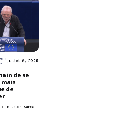
lem
juillet 8, 2025
main de se
 mais
ue de
er
érer Boualem Sansal