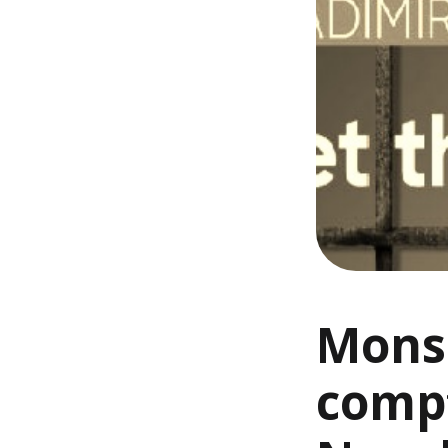
Monsi
compt