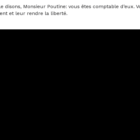
le disons, Monsieur Poutine: vous êtes comptable d’eux. 
ent et leur rendre la liberté.