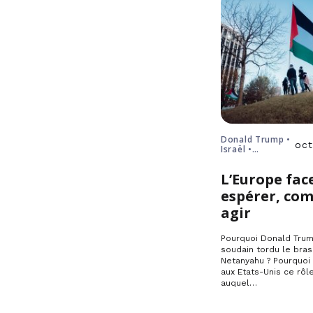
Donald Trump •
oct
Israël •
Palestine •
Poutine •
L’Europe face
solution à deux
États
espérer, co
agir
Pourquoi Donald Trump
soudain tordu le bras
Netanyahu ? Pourquoi 
aux Etats-Unis ce rôle
auquel…