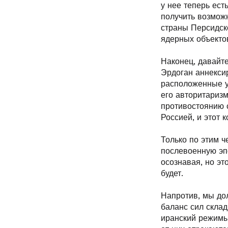
у нее теперь ест
получить возможн
страны Персидско
ядерных объекто
Наконец, давайте
Эрдоган аннексир
расположенные у 
его авторитариз
противостоянию 
Россией, и этот 
Только по этим 
послевоенную эп
осознавая, но эт
будет.
Напротив, мы до
баланс сил склад
иранский режимы