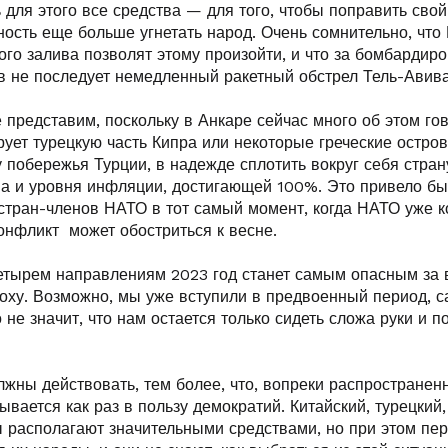
ь для этого все средства — для того, чтобы поправить сво
ость еще больше угнетать народ. Очень сомнительно, что
го залива позволят этому произойти, и что за бомбардиро
в не последует немедленный ракетный обстрел Тель-Авив
 представим, поскольку в Анкаре сейчас много об этом го
ует турецкую часть Кипра или некоторые греческие остров
побережья Турции, в надежде сплотить вокруг себя стран
ма и уровня инфляции, достигающей 100%. Это привело бы
стран-членов НАТО в тот самый момент, когда НАТО уже к
конфликт может обостриться к весне.
четырем направлениям 2023 год станет самым опасным за 
оху. Возможно, мы уже вступили в предвоенный период, с
о не значит, что нам остается только сидеть сложа руки и п
лжны действовать, тем более, что, вопреки распространен
ывается как раз в пользу демократий. Китайский, турецкий,
 располагают значительными средствами, но при этом пер