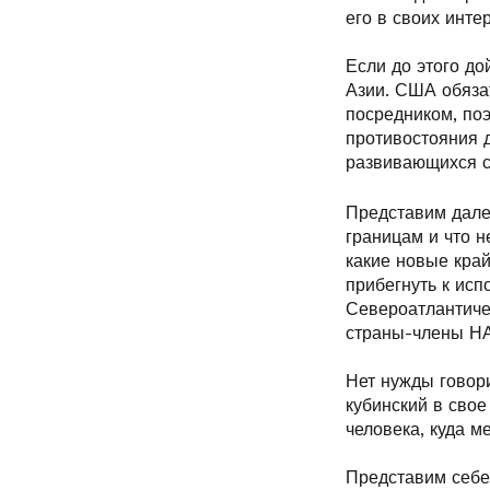
его в своих инте
Если до этого д
Азии. США обяза
посредником, по
противостояния д
развивающихся с
Представим далее
границам и что н
какие новые край
прибегнуть к ис
Североатлантичес
страны-члены НА
Нет нужды говори
кубинский в свое
человека, куда м
Представим себе