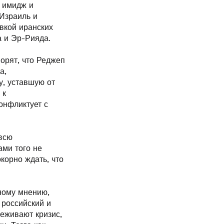
й имидж и
 Израиль и
вкой иранских
а и Эр-Рияда.
ворят, что Реджеп
а,
у, уставшую от
 к
онфликтует с
всю
ами того не
окорно ждать, что
ному мнению,
 российский и
еживают кризис,