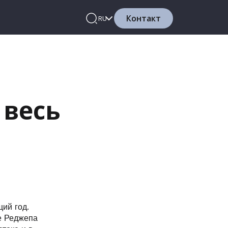
Контакт
RU
 весь
щий год.
е Реджепа