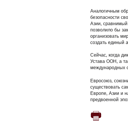
Аналогичным обр
безопасности св
Азии, сравнимый 
позволило бы зам
организовать ми
создать единый а
Сейчас, когда д
Устава ООН, а та
международных о
Евросоюз, союзн
существовать сам
Европе, Азии и 
предвоенной эпох