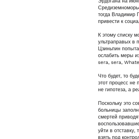
Эрдогана на июн
Средиземноморье
тогда Владимир 
привести к соци
К этому списку м
ультраправых в 
Цзиньпин попытае
ослабить меры из
sera, sera, Whatev
Что будет, то бу
этот процесс не 
не гипотеза, а р
Поскольку это со
больницы заполн
смертей приводят
воспользовавшие
уйти в отставку,
взять под контр