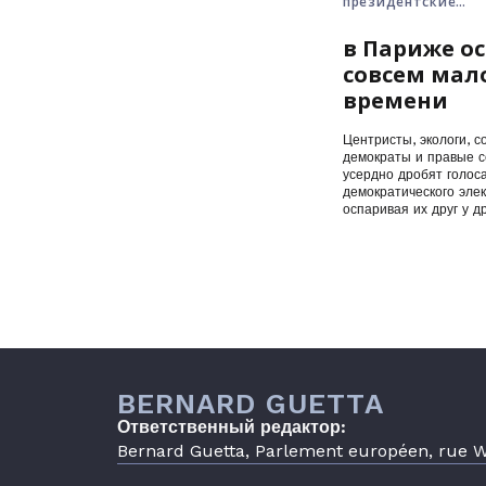
президентские
выборы • Франция
в Париже ос
совсем мал
времени
Центристы, экологи, с
демократы и правые с
усердно дробят голос
демократического элек
оспаривая их друг у др
первого…
BERNARD GUETTA
Ответственный редактор:
Bernard Guetta, Parlement européen, rue Wi