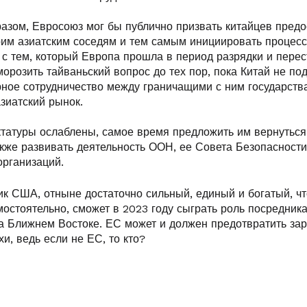
азом, Евросоюз мог бы публично призвать китайцев предо
оим азиатским соседям и тем самым инициировать процесс
с тем, который Европа прошла в период разрядки и перес
орозить тайваньский вопрос до тех пор, пока Китай не по
рное сотрудничество между граничащими с ним государств
зиатский рынок.
иктатуры ослаблены, самое время предложить им вернуться
кже развивать деятельность ООН, ее Совета Безопасности
рганизаций.
ик США, отныне достаточно сильный, единый и богатый, ч
остоятельно, сможет в 2023 году сыграть роль посредник
на Ближнем Востоке. ЕС может и должен предотвратить за
и, ведь если не ЕС, то кто?