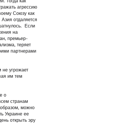
и. Тогда как
тражать агрессию
воему Союзу как
 Азия отдаляется
шатнулось. Если
жения на
ан, премьер-
ализма, теряет
оими партнерами
 не угрожает
вая им тем
е о
всем странам
 образом, можно
ть Украине ее
ень открыть эру