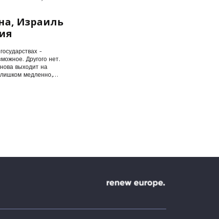
ух
на, Израиль
ия
государствах -
можное. Другого нет.
снова выходит на
слишком медленно,…