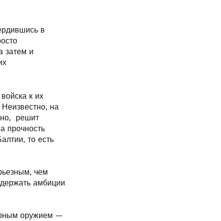
ердившись в
росто
 затем и
их
войска к их
 Неизвестно, на
жно, решит
а прочность
алтии, то есть
ерьезным, чем
 сдержать амбиции
дерным оружием —