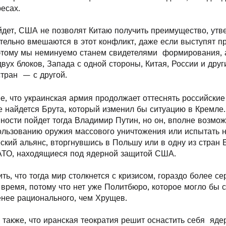
ресах.
ойдет, США не позволят Китаю получить преимущество, утв
тельно вмешаются в этот конфликт, даже если выступят п
этому мы неминуемо станем свидетелями формирования, а
вух блоков, Запада с одной стороны, Китая, России и друг
тран — с другой.
, что украинская армия продолжает оттеснять российские 
е найдется Брута, который изменил бы ситуацию в Кремле.
ности пойдет тогда Владимир Путин, но он, вполне возмо
пользованию оружия массового уничтожения или испытать н
кий альянс, вторгнувшись в Польшу или в одну из стран Б
ТО, находящиеся под ядерной защитой США.
ть, что тогда мир столкнется с кризисом, гораздо более с
 время, потому что нет уже Политбюро, которое могло бы
енее рационального, чем Хрущев.
 также, что иранская теократия решит оснастить себя я