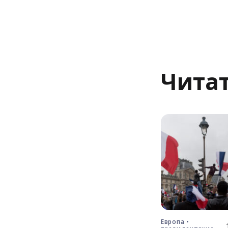
Читат
Европа •