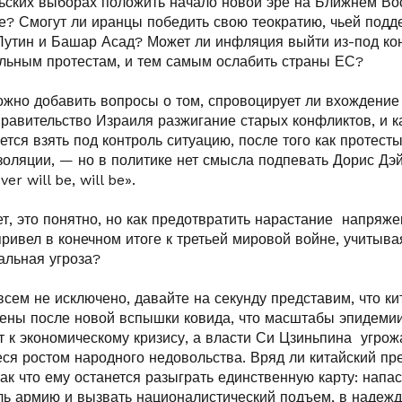
ьских выборах положить начало новой эре на Ближнем Вос
? Смогут ли иранцы победить свою теократию, чьей подд
Путин и Башар Асад? Может ли инфляция выйти из-под ко
альным протестам, и тем самым ослабить страны ЕС?
ожно добавить вопросы о том, спровоцирует ли вхождение
правительство Израиля разжигание старых конфликтов, и 
тся взять под контроль ситуацию, после того как протесты
оляции, — но в политике нет смысла подпевать Дорис Дэй
er will be, will be».
дет, это понятно, но как предотвратить нарастание напряже
привел в конечном итоге к третьей мировой войне, учитывая
еальная угроза?
всем не исключено, давайте на секунду представим, что ки
ены после новой вспышки ковида, что масштабы эпидемии
 к экономическому кризису, а власти Си Цзиньпина угрож
ся ростом народного недовольства. Вряд ли китайский пр
 так что ему останется разыграть единственную карту: напас
оль армию и вызвать националистический подъем, в надежд