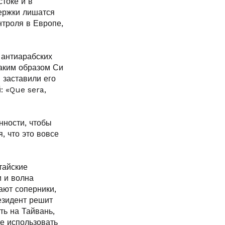
токе и в
ержки лишатся
нтроля в Европе,
 антиарабских
каким образом Си
 заставили его
: «Que sera,
нности, чтобы
, что это вовсе
тайские
 и волна
ают соперники,
езидент решит
ть на Тайвань,
е использовать