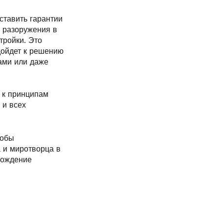
ставить гарантии
 разоружения в
тройки. Это
дойдет к решению
ами или даже
 к принципам
 и всех
тобы
а и миротворца в
рождение