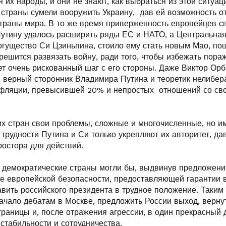
я их народы, и они не знают, как выбраться из этой ситуаци
 страны сумели вооружить Украину, дав ей возможность о
траны мира. В то же время приверженность европейцев с
 Путину удалось расширить ряды ЕС и НАТО, а Центральная
огущество Си Цзиньпина, стоило ему стать новым Мао, по
ешится развязать войну, ради того, чтобы избежать пора
ет очень рискованный шаг с его стороны. Даже Виктор Орб
, верный сторонник Владимира Путина и теоретик нелибер
нфляции, превысившей 20% и непростых отношений со св
их стран свои проблемы, сложные и многочисленные, но им
 трудности Путина и Си только укрепляют их авторитет, да
остора для действий.
демократические страны могли бы, выдвинув предложени
ре европейской безопасности, предоставляющей гарантии 
авить российского президента в трудное положение. Таким
ачало дебатам в Москве, предложить России выход, верну
раницы и, после отражения агрессии, в один прекрасный д
стабильности и сотрудничества.