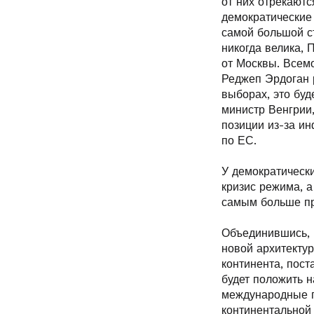
от них отрекаютс
демократические
самой большой с
никогда велика,
от Москвы. Всем
Реджеп Эрдоган р
выборах, это буд
министр Венгрии
позиции из-за и
по ЕС.
У демократическ
кризис режима, а
самым больше пр
Объединившись, 
новой архитекту
континента, пост
будет положить н
международные г
континентальной 