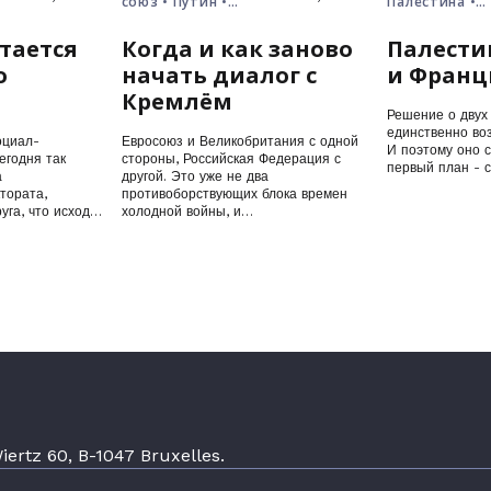
союз • Путин •
Палестина •
Россия • Украина
решение о дв
государствах
тается
Когда и как заново
Палести
о
начать диалог с
и Франц
Кремлём
Решение о двух 
единственно воз
оциал-
Евросоюз и Великобритания с одной
И поэтому оно 
егодня так
стороны, Российская Федерация с
первый план - 
а
другой. Это уже не два
тората,
противоборствующих блока времен
уга, что исход
холодной войны, и…
ertz 60, B-1047 Bruxelles.