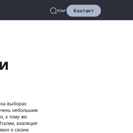
Контакт
RU
ги
 на выборах
 очень небольшим
, к тому же
талии, коалиция
явил о своем