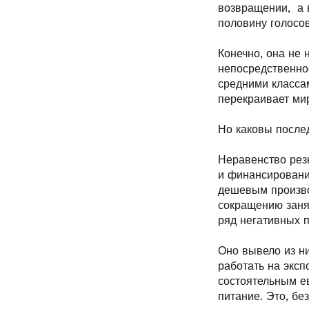
возвращении, а 
половину голосов
Конечно, она не 
непосредственно
средними класса
перекраивает мир
Но каковы после
Неравенство рез
и финансировани
дешевым произво
сокращению заня
ряд негативных 
Оно вывело из н
работать на эксп
состоятельным е
питание. Это, бе