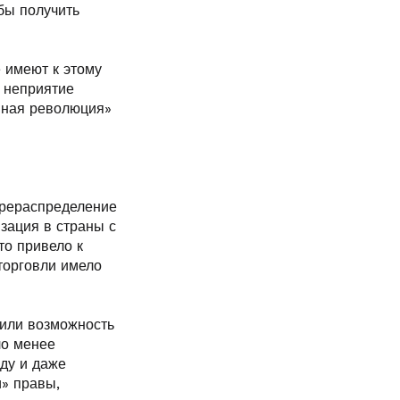
бы получить
е имеют к этому
 неприятие
ивная революция»
ерераспределение
зация в страны с
то привело к
торговли имело
чили возможность
ло менее
ду и даже
и» правы,