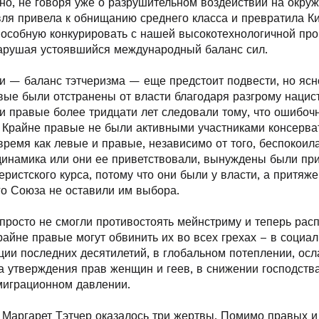
 но, не говоря уже о разрушительном воздействии на окру
вля привела к обнищанию среднего класса и превратила Ки
пособную конкурировать с нашей высокотехнологичной п
нарушая устоявшийся международный баланс сил.
и — баланс тэтчеризма — еще предстоит подвести, но ясн
вые были отстранены от власти благодаря разгрому нацист
и правые более тридцати лет следовали тому, что ошибоч
 Крайне правые не были активными участниками консерва
время как левые и правые, независимо от того, беспокоила
инамика или они ее приветствовали, вынуждены были пр
еристского курса, потому что они были у власти, а притяж
го Союза не оставили им выбора.
просто не смогли противостоять мейнстриму и теперь рас
крайне правые могут обвинить их во всех грехах – в социал
ции последних десятилетий, в глобальном потеплении, ос
а утверждения прав женщин и геев, в снижении господства
 миграционном давлении.
 Маргарет Тэтчер оказалось три жертвы. Помимо правых и