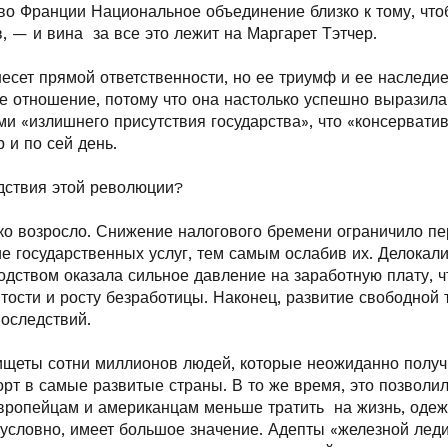
во Франции Национальное объединение близко к тому, что
, — и вина за все это лежит на Маргарет Тэтчер.
несет прямой ответственности, но ее триумф и ее наследи
е отношение, потому что она настолько успешно выразила
ми «излишнего присутствия государства», что «консерват
 и по сей день.
дствия этой революции?
ко возросло. Снижение налогового бремени ограничило п
е государственных услуг, тем самым ослабив их. Делокали
дством оказала сильное давление на заработную плату, ч
тости и росту безработицы. Наконец, развитие свободной 
последствий.
ищеты сотни миллионов людей, которые неожиданно полу
орт в самые развитые страны. В то же время, это позволи
вропейцам и американцам меньше тратить на жизнь, одеж
зусловно, имеет большое значение. Адепты «железной лед