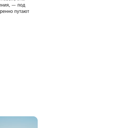
ения, — под
еренно путают