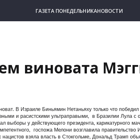
ГАЗЕТА ПОНЕДЕЛЬНИКА
НОВОСТИ
сем виновата Мэг
иноват. В Израиле Биньямин Нетаньяху только что победил
озными и расистскими ультраправыми, в Бразилии Лула с
ал выборы у действующего президента, карикатурного мачо
мпетентного, госпожа Мелони возглавила правительство И
 нацистов взяла власть в Стокгольме, Дональд Трамп объ