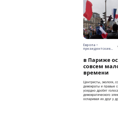
Европа •
президентские
выборы • Франция
в Париже ос
совсем мал
времени
Центристы, экологи, с
демократы и правые с
усердно дробят голос
демократического элек
оспаривая их друг у др
первого…