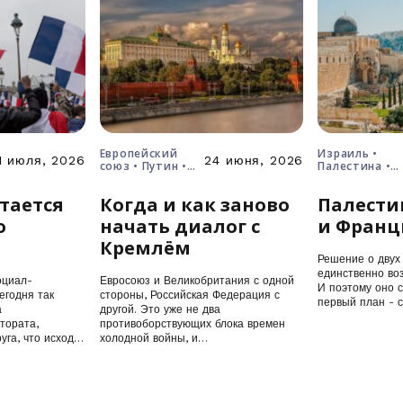
Европейский
Израиль •
1 июля, 2026
24 июня, 2026
союз • Путин •
Палестина •
Россия • Украина
решение о дв
государствах
тается
Когда и как заново
Палести
о
начать диалог с
и Франц
Кремлём
Решение о двух 
единственно воз
оциал-
Евросоюз и Великобритания с одной
И поэтому оно 
егодня так
стороны, Российская Федерация с
первый план - 
а
другой. Это уже не два
тората,
противоборствующих блока времен
уга, что исход
холодной войны, и…