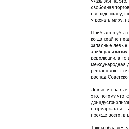
указывая на это,
свободная торго
сверхдержаву, с
угрожать миру, 
Прибыли и убытк
когда крайне пра
западные левые 
«либерализмом».
революции, в то 
международная д
рейгановско-тэтч
распад Советско
Левые и правые 
это, потому что 
деиндустриализа
патриархата из-з
прежде всего, в
Таким образом, у