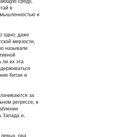
жающую среду,
тай в
ромышленностью и
о одно: даже
ской мерзости,
но называли
тивной
 ли их эта
идерживаться
ение Китая и
плачиваются за
ьном регрессе, в
лаблении
 Запада и,
 левых, она