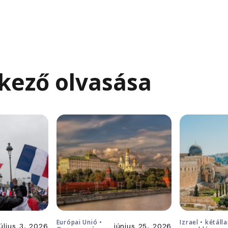
kező olvasása
Európai Unió •
Izrael • kétáll
július 3, 2026
június 25, 2026