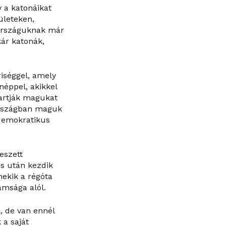
 a katonáikat
ületeken,
 országuknak már
kár katonák,
iséggel, amely
néppel, akikkel
tartják magukat
országban maguk
 demokratikus
eszett
ás után kezdik
nekik a régóta
msága alól.
, de van ennél
 a saját