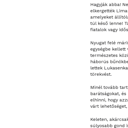
Hagyják abba! Ne
elkergették Lima
amelyeket állító
túl késő lenne! T
fiatalok vagy idő
Nyugat felé mári
egységbe kellett
természetes közö
háborús bűnökbe
lettek Lukasenka
törekvést.
Minél tovább tar
barátságokat, és
elhinni, hogy az
várt lehetősége
Keleten, akárcsa
súlyosabb gond i