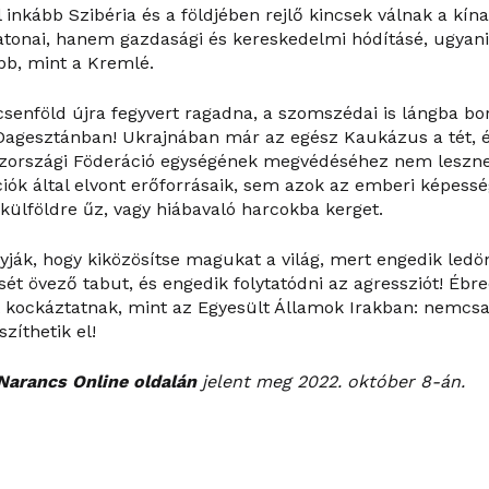
 inkább Szibéria és a földjében rejlő kincsek válnak a kína
tonai, hanem gazdasági és kereskedelmi hódításé, ugyani
bb, mint a Kremlé.
senföld újra fegyvert ragadna, a szomszédai is lángba b
Dagesztánban! Ukrajnában már az egész Kaukázus a tét, é
oszországi Föderáció egységének megvédéséhez nem lesz
iók által elvont erőforrásaik, sem azok az emberi képess
külföldre űz, vagy hiábavaló harcokba kerget.
yják, hogy kiközösítse magukat a világ, mert engedik ledön
ét övező tabut, és engedik folytatódni az agressziót! Ébre
t kockáztatnak, mint az Egyesült Államok Irakban: nemcsa
zíthetik el!
Narancs Online oldalán
jelent meg 2022. október 8-án.