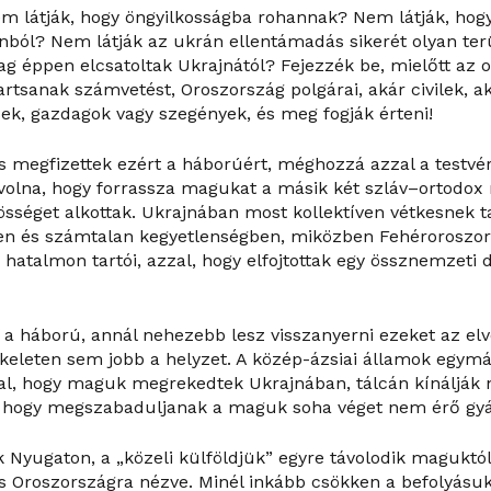
m látják, hogy öngyilkosságba rohannak? Nem látják, hogy
nból? Nem látják az ukrán ellentámadás sikerét olyan ter
lag éppen elcsatoltak Ukrajnától? Fejezzék be, mielőtt az
artsanak számvetést, Oroszország polgárai, akár civilek, a
sek, gazdagok vagy szegények, és meg fogják érteni!
s megfizettek ezért a háborúért, méghozzá azzal a testvér
 volna, hogy forrassza magukat a másik két szláv–ortodox 
sséget alkottak. Ukrajnában most kollektíven vétkesnek 
n és számtalan kegyetlenségben, miközben Fehérorosz
 hatalmon tartói, azzal, hogy elfojtottak egy össznemzeti
t a háború, annál nehezebb lesz visszanyerni ezeket az elv
 keleten sem jobb a helyzet. A közép-ázsiai államok egym
zal, hogy maguk megrekedtek Ukrajnában, tálcán kínálják 
t, hogy megszabaduljanak a maguk soha véget nem érő gyá
k Nyugaton, a „közeli külföldjük” egyre távolodik maguktól
s Oroszországra nézve. Minél inkább csökken a befolyásuk