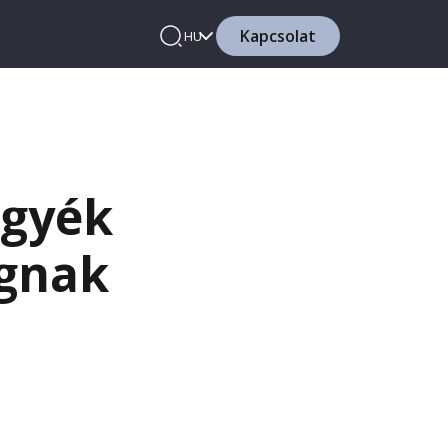
Kapcsolat
HU
egyék
ognak