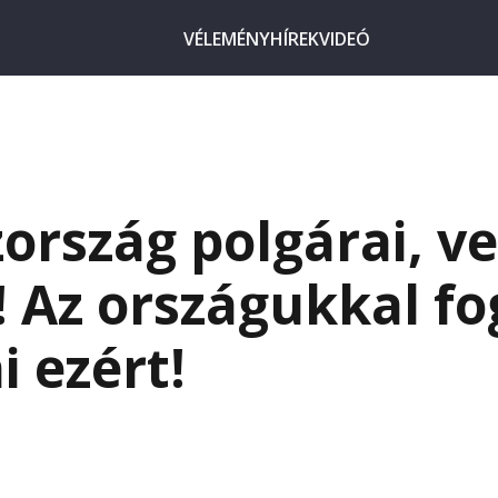
VÉLEMÉNY
HÍREK
VIDEÓ
ország polgárai, v
! Az országukkal f
i ezért!