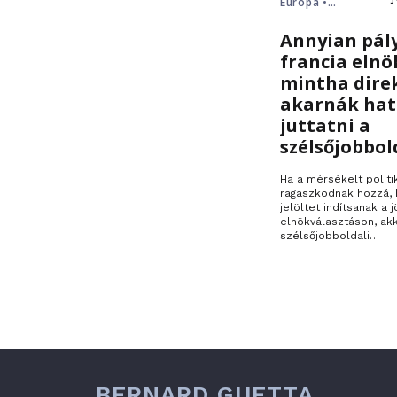
Európa •
Franciaország
Annyian pál
francia elnö
mintha dire
akarnák ha
juttatni a
szélsőjobbol
Ha a mérsékelt politi
ragaszkodnak hozzá, 
jelöltet indítsanak a j
elnökválasztáson, ak
szélsőjobboldali…
BERNARD GUETTA