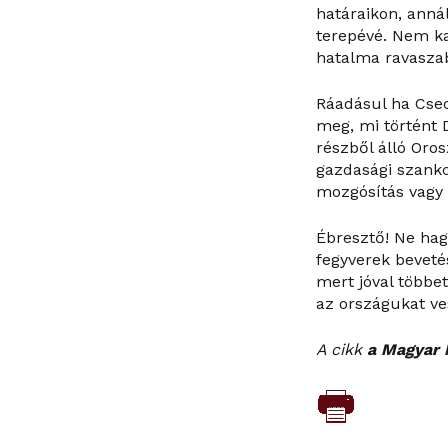
határaikon, annál
terepévé. Nem ka
hatalma ravasza
Ráadásul ha Csec
meg, mi történt 
részből álló Or
gazdasági szankc
mozgósítás vagy 
Ébresztő! Ne hag
fegyverek bevetés
mert jóval többe
az országukat ves
A cikk
a Magyar 