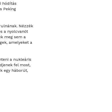
i hódítás
s Peking
orulnának. Nézzék
s a nyolcvanöt
nek meg sem a
égek, amelyeket a
teni a nukleáris
djenek fel most,
k egy háborút,