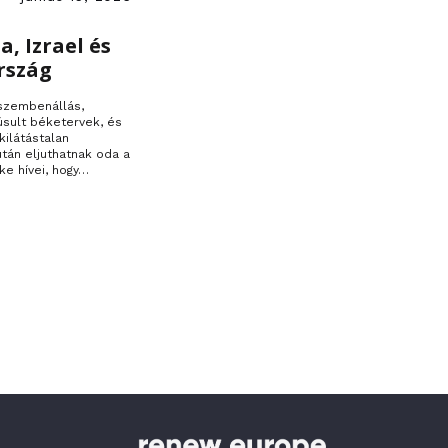
a, Izrael és
rszág
 szembenállás,
úsult béketervek, és
kilátástalan
 után eljuthatnak oda a
ke hívei, hogy…