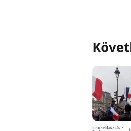
Követ
elnökválasztás •