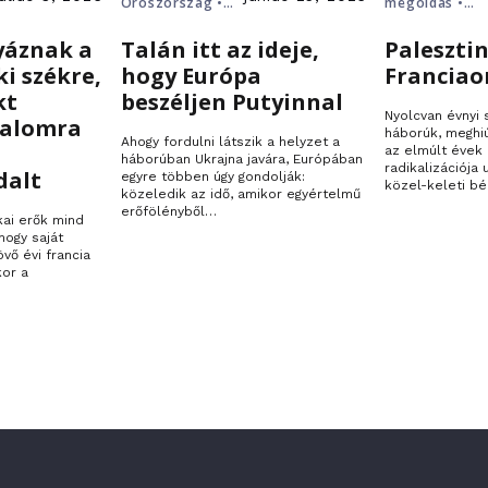
Oroszország •
megoldás •
Putyin • Ukrajna
Palesztina
yáznak a
Talán itt az ideje,
Palesztin
ki székre,
hogy Európa
Franciao
kt
beszéljen Putyinnal
Nyolcvan évnyi
talomra
háborúk, meghi
Ahogy fordulni látszik a helyzet a
az elmúlt évek 
háborúban Ukrajna javára, Európában
radikalizációja
dalt
egyre többen úgy gondolják:
közel-keleti bé
közeledik az idő, amikor egyértelmű
erőfölényből…
kai erők mind
hogy saját
övő évi francia
kor a