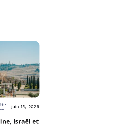
ne •
juin 15, 2026
x
ine, Israël et
e