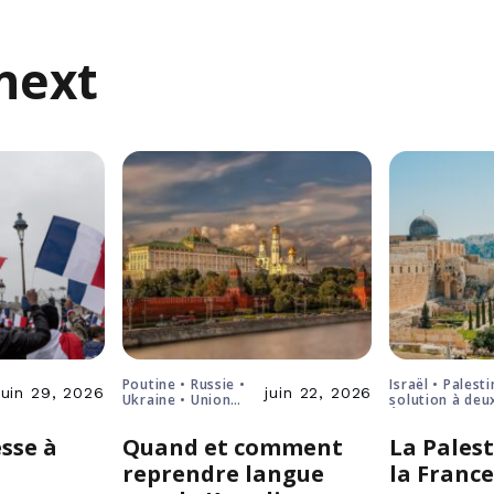
next
Poutine • Russie •
Israël • Palesti
juin 29, 2026
juin 22, 2026
Ukraine • Union
solution à deu
européenne
États
sse à
Quand et comment
La Palest
reprendre langue
la Franc