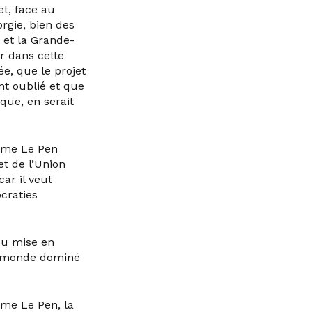
et, face au
orgie, bien des
s et la Grande-
r dans cette
ée, que le projet
nt oublié et que
ique, en serait
 Mme Le Pen
et de l’Union
ar il veut
craties
 ou mise en
n monde dominé
Mme Le Pen, la