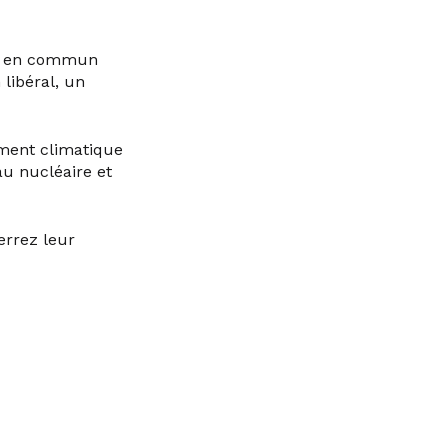
ter en commun
libéral, un
fement climatique
au nucléaire et
errez leur