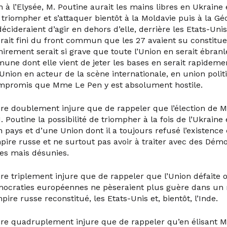
 l’Elysée, M. Poutine aurait les mains libres en Ukraine 
 triompher et s’attaquer bientôt à la Moldavie puis à la Gé
décideraient d’agir en dehors d’elle, derrière les Etats-Uni
erait fini du front commun que les 27 avaient su constitue
irement serait si grave que toute l’Union en serait ébranl
ne dont elle vient de jeter les bases en serait rapideme
l’Union en acteur de la scène internationale, en union polit
ompromis que Mme Le Pen y est absolument hostile.
aire doublement injure que de rappeler que l’élection de
. Poutine la possibilité de triompher à la fois de l’Ukraine 
pays et d’une Union dont il a toujours refusé l’existence c
pire russe et ne surtout pas avoir à traiter avec des Démo
es mais désunies.
ire triplement injure que de rappeler que l’Union défaite
mocraties européennes ne pèseraient plus guère dans u
pire russe reconstitué, les Etats-Unis et, bientôt, l’Inde.
aire quadruplement injure que de rappeler qu’en élisant 