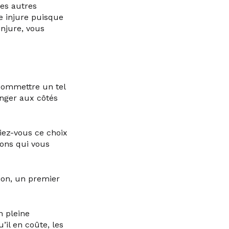
es autres
e injure puisque
injure, vous
 commettre un tel
ranger aux côtés
iez-vous ce choix
sons qui vous
tion, un premier
en pleine
’il en coûte, les