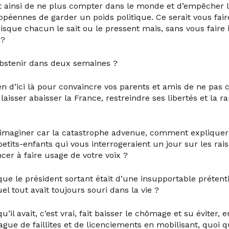
t ainsi de ne plus compter dans le monde et d’empêcher l
péennes de garder un poids politique. Ce serait vous fair
isque chacun le sait ou le pressent mais, sans vous faire 
 ?
abstenir dans deux semaines ?
ien d’ici là pour convaincre vos parents et amis de ne pas
laisser abaisser la France, restreindre ses libertés et la 
’imaginer car la catastrophe advenue, comment expliquer
petits-enfants qui vous interrogeraient un jour sur les rai
ncer à faire usage de votre voix ?
que le président sortant était d’une insupportable préten
el tout avait toujours souri dans la vie ?
u’il avait, c’est vrai, fait baisser le chômage et su éviter, 
ue de faillites et de licenciements en mobilisant, quoi qu