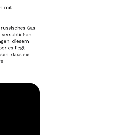
m mit
 russisches Gas
 verschließen.
ngen, diesem
er es liegt
sen, dass sie
re