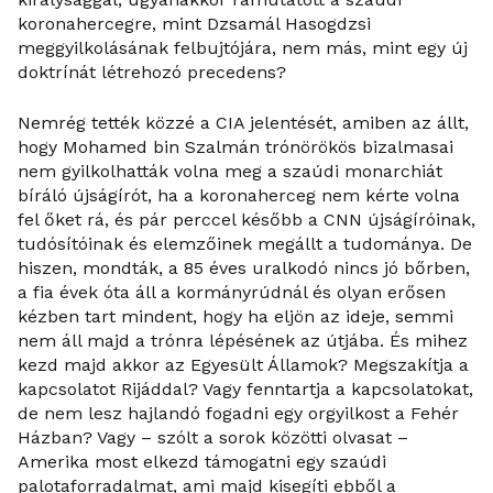
koronahercegre, mint Dzsamál Hasogdzsi
meggyilkolásának felbujtójára, nem más, mint egy új
doktrínát létrehozó precedens?
Nemrég tették közzé a CIA jelentését, amiben az állt,
hogy Mohamed bin Szalmán trónörökös bizalmasai
nem gyilkolhatták volna meg a szaúdi monarchiát
bíráló újságírót, ha a koronaherceg nem kérte volna
fel őket rá, és pár perccel később a CNN újságíróinak,
tudósítóinak és elemzőinek megállt a tudománya. De
hiszen, mondták, a 85 éves uralkodó nincs jó bőrben,
a fia évek óta áll a kormányrúdnál és olyan erősen
kézben tart mindent, hogy ha eljön az ideje, semmi
nem áll majd a trónra lépésének az útjába. És mihez
kezd majd akkor az Egyesült Államok? Megszakítja a
kapcsolatot Rijáddal? Vagy fenntartja a kapcsolatokat,
de nem lesz hajlandó fogadni egy orgyilkost a Fehér
Házban? Vagy – szólt a sorok közötti olvasat ­–
Amerika most elkezd támogatni egy szaúdi
palotaforradalmat, ami majd kisegíti ebből a