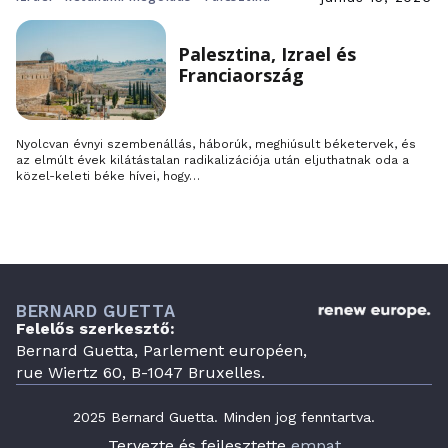
Palesztina, Izrael és
Franciaország
Nyolcvan évnyi szembenállás, háborúk, meghiúsult béketervek, és
az elmúlt évek kilátástalan radikalizációja után eljuthatnak oda a
közel-keleti béke hívei, hogy…
BERNARD GUETTA
Felelős szerkesztő:
Bernard Guetta, Parlement européen,
rue Wiertz 60, B-1047 Bruxelles.
2025 Bernard Guetta. Minden jog fenntartva.
Tervezte és fejlesztette
empat