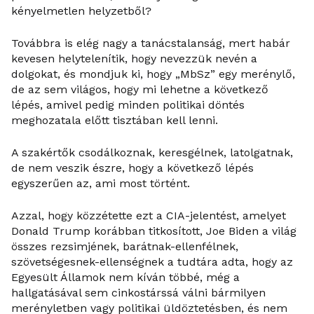
kényelmetlen helyzetből?
Továbbra is elég nagy a tanácstalanság, mert habár
kevesen helytelenítik, hogy nevezzük nevén a
dolgokat, és mondjuk ki, hogy „MbSz” egy merénylő,
de az sem világos, hogy mi lehetne a következő
lépés, amivel pedig minden politikai döntés
meghozatala előtt tisztában kell lenni.
A szakértők csodálkoznak, keresgélnek, latolgatnak,
de nem veszik észre, hogy a következő lépés
egyszerűen az, ami most történt.
Azzal, hogy közzétette ezt a CIA-jelentést, amelyet
Donald Trump korábban titkosított, Joe Biden a világ
összes rezsimjének, barátnak-ellenfélnek,
szövetségesnek-ellenségnek a tudtára adta, hogy az
Egyesült Államok nem kíván többé, még a
hallgatásával sem cinkostárssá válni bármilyen
merényletben vagy politikai üldöztetésben, és nem