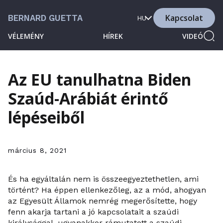
Kapcsolat
BERNARD GUETTA
HU
VÉLEMÉNY
HÍREK
VIDEÓ
Az EU tanulhatna Biden
Szaúd-Arábiát érintő
lépéseiből
március 8, 2021
És ha egyáltalán nem is összeegyeztethetlen, ami
történt? Ha éppen ellenkezőleg, az a mód, ahogyan
az Egyesült Államok nemrég megerősítette, hogy
fenn akarja tartani a jó kapcsolatait a szaúdi
királysággal, ugyanakkor rámutatott a szaúdi