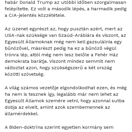
habár Donald Trump az utóbbi időben szorgalmasan
felépítette. Ez volt a második lépés, a harmadik pedig
a CIA-jelentés közzététele.
Az üzenet egyrészt az, hogy pusztán azért, mert az
USA-nak szüksége van Szaúd-Arábiára és viszont, az
Egyesült Államoknak még nem kell gazsulálnia egy
bűnözővel, másrészt pedig ha ez a bűnöző végül
trónra lép, attól még nem lesz belőle a Fehér Ház
demokrata barátja. Viszont mindez semmit nem
változtat azon, hogy szükségszerű a két ország
közötti szövetség.
A világ számos vezetője elgondolkodhat ezen, és még
ha nem is tesznek így, legalább már nem lehet az
Egyesült Államok szemére vetni, hogy azonnal sutba
dobja az elveit, amint azok szembemennek az
államérdekkel.
A Biden-doktrína szerint egyetlen kormány sem