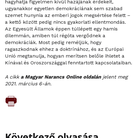
hagyhatja figyelmen kívül hazájának érdekeit,
ugyanakkor egyetlen demokráciának sem szabad
szemet hunynia az emberi jogok megsértése felett –
a kettő között pedig nincs gyakorlati ellentmondás.
Az Egyesült Államok éppen túllépett egy hamis
dilemmán, amiben túl régóta vergődnek a
demokráciák. Most pedig reméljük, hogy
ragaszkodnak ehhez a doktrínához, és az Európai
Unió megtanulja, hogyan merítsen belőle ihletet a
Kínával és Oroszországgal fenntartott kapcsolataiban.
A cikk
a Magyar Narancs Online oldalán
jelent meg
2021. március 6-án.
Következő olvasása