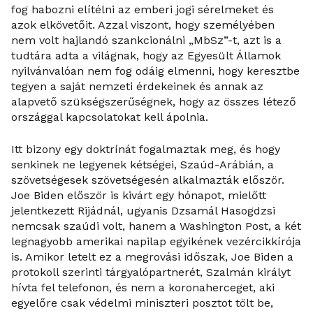
fog habozni elítélni az emberi jogi sérelmeket és
azok elkövetőit. Azzal viszont, hogy személyében
nem volt hajlandó szankcionálni „MbSz”-t, azt is a
tudtára adta a világnak, hogy az Egyesült Államok
nyilvánvalóan nem fog odáig elmenni, hogy keresztbe
tegyen a saját nemzeti érdekeinek és annak az
alapvető szükségszerűségnek, hogy az összes létező
országgal kapcsolatokat kell ápolnia.
Itt bizony egy doktrínát fogalmaztak meg, és hogy
senkinek ne legyenek kétségei, Szaúd-Arábián, a
szövetségesek szövetségesén alkalmazták először.
Joe Biden először is kivárt egy hónapot, mielőtt
jelentkezett Rijádnál, ugyanis Dzsamál Hasogdzsi
nemcsak szaúdi volt, hanem a Washington Post, a két
legnagyobb amerikai napilap egyikének vezércikkírója
is. Amikor letelt ez a megrovási időszak, Joe Biden a
protokoll szerinti tárgyalópartnerét, Szalmán királyt
hívta fel telefonon, és nem a koronaherceget, aki
egyelőre csak védelmi miniszteri posztot tölt be,