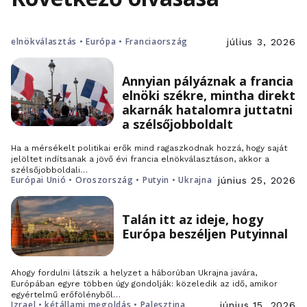
elnökválasztás • Európa • Franciaország
július 3, 2026
Annyian pályáznak a francia
elnöki székre, mintha direkt
akarnák hatalomra juttatni
a szélsőjobboldalt
Ha a mérsékelt politikai erők mind ragaszkodnak hozzá, hogy saját
jelöltet indítsanak a jövő évi francia elnökválasztáson, akkor a
szélsőjobboldali…
Európai Unió • Oroszország • Putyin • Ukrajna
június 25, 2026
Talán itt az ideje, hogy
Európa beszéljen Putyinnal
Ahogy fordulni látszik a helyzet a háborúban Ukrajna javára,
Európában egyre többen úgy gondolják: közeledik az idő, amikor
egyértelmű erőfölényből…
Izrael • kétállami megoldás • Palesztina
június 15, 2026