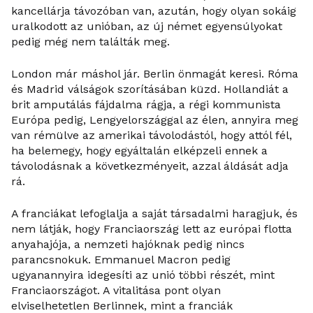
kancellárja távozóban van, azután, hogy olyan sokáig
uralkodott az unióban, az új német egyensúlyokat
pedig még nem találták meg.
London már máshol jár. Berlin önmagát keresi. Róma
és Madrid válságok szorításában küzd. Hollandiát a
brit amputálás fájdalma rágja, a régi kommunista
Európa pedig, Lengyelországgal az élen, annyira meg
van rémülve az amerikai távolodástól, hogy attól fél,
ha belemegy, hogy egyáltalán elképzeli ennek a
távolodásnak a következményeit, azzal áldását adja
rá.
A franciákat lefoglalja a saját társadalmi haragjuk, és
nem látják, hogy Franciaország lett az európai flotta
anyahajója, a nemzeti hajóknak pedig nincs
parancsnokuk. Emmanuel Macron pedig
ugyanannyira idegesíti az unió többi részét, mint
Franciaországot. A vitalitása pont olyan
elviselhetetlen Berlinnek, mint a franciák