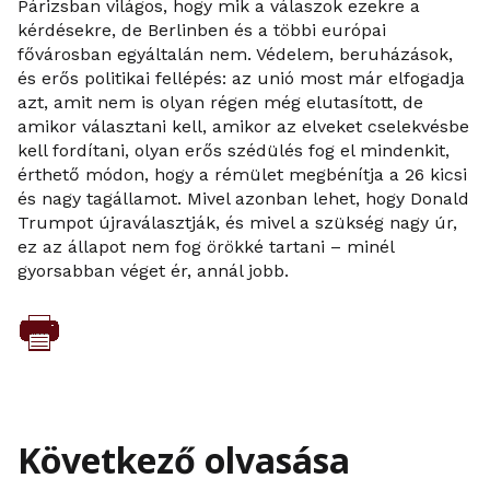
Párizsban világos, hogy mik a válaszok ezekre a
kérdésekre, de Berlinben és a többi európai
fővárosban egyáltalán nem. Védelem, beruházások,
és erős politikai fellépés: az unió most már elfogadja
azt, amit nem is olyan régen még elutasított, de
amikor választani kell, amikor az elveket cselekvésbe
kell fordítani, olyan erős szédülés fog el mindenkit,
érthető módon, hogy a rémület megbénítja a 26 kicsi
és nagy tagállamot. Mivel azonban lehet, hogy Donald
Trumpot újraválasztják, és mivel a szükség nagy úr,
ez az állapot nem fog örökké tartani – minél
gyorsabban véget ér, annál jobb.
Következő olvasása