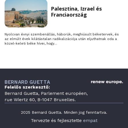
Palesztina, Izrael és
Franciaország
Nyolcvan évnyi szembenállás, háborúk, meghiúsult béketervek, és
az elmúlt évek kilátástalan radikalizációja után eljuthatnak oda a
közel-keleti béke hívei, hogy…
BERNARD GUETTA
Felelős szerkesztő:
Bernard Guetta, Parlement européen,
rue Wiertz 60, B-1047 Bruxelles.
2025 Bernard Guetta. Minden jog fenntartva.
Tervezte és fejlesztette
empat