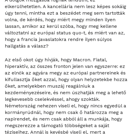
elkerülhetetlen. A kancellária nem lesz képes sokáig
úgy tenni, mintha ezt a beszédet meg sem tartották
volna, de kérdés, hogy miért megy minden ilyen
lassan, amikor az kerül szóba, hogy meg kellene
változtatni az európai status quo-t, és miért van az,
hogy a francia javaslatokra rendre ilyen súlyos
hallgatás a válasz?
Az első okot úgy hívják, hogy Macron. Fiatal,
hiperaktív, az összes fronton jelen van egyszerre: ez
az elnök az agyára megy az európai partnereinek és
kifullasztja őket azzal, hogy olyan helyzetekbe hozza
őket, amelyekben muszáj reagálniuk a
kezdeményezéseire, és nem úszhatják meg a lehető
legkevesebb cselekvéssel, ahogy szokták.
Németország nehezen viseli el, hogy nincs egyedül a
kormányrúdnál, hogy nem csak ő határozza meg a
napirendet, és nem csak abból áll a munkája, hogy
megszerezze a támogató többségeket a saját
téziseihez. Annál is kevésbé viseli el, mert a