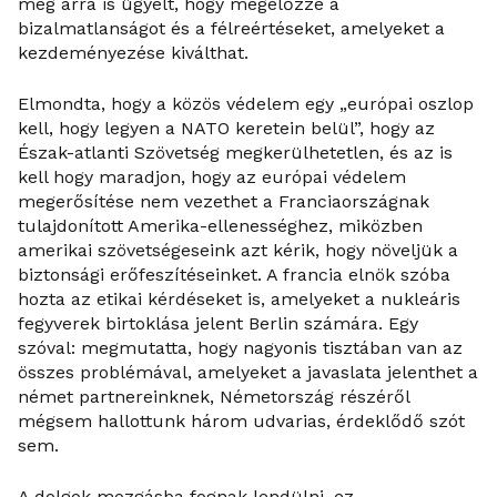
még arra is ügyelt, hogy megelőzze a
bizalmatlanságot és a félreértéseket, amelyeket a
kezdeményezése kiválthat.
Elmondta, hogy a közös védelem egy „európai oszlop
kell, hogy legyen a NATO keretein belül”, hogy az
Észak-atlanti Szövetség megkerülhetetlen, és az is
kell hogy maradjon, hogy az európai védelem
megerősítése nem vezethet a Franciaországnak
tulajdonított Amerika-ellenességhez, miközben
amerikai szövetségeseink azt kérik, hogy növeljük a
biztonsági erőfeszítéseinket. A francia elnök szóba
hozta az etikai kérdéseket is, amelyeket a nukleáris
fegyverek birtoklása jelent Berlin számára. Egy
szóval: megmutatta, hogy nagyonis tisztában van az
összes problémával, amelyeket a javaslata jelenthet a
német partnereinknek, Németország részéről
mégsem hallottunk három udvarias, érdeklődő szót
sem.
A dolgok mozgásba fognak lendülni, ez