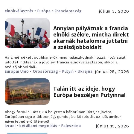
elnökválasztás • Európa • Franciaország
július 3, 2026
Annyian pályáznak a francia
elnöki székre, mintha direkt
akarnák hatalomra juttatni
a szélsőjobboldalt
Ha a mérsékelt politikai erők mind ragaszkodnak hozzá, hogy saját
jelöltet indítsanak a jövő évi francia elnökválasztáson, akkor a
szélsőjobboldali…
Európai Unió • Oroszország • Putyin • Ukrajna
június 25, 2026
Talán itt az ideje, hogy
Európa beszéljen Putyinnal
Ahogy fordulni látszik a helyzet a háborúban Ukrajna javára,
Európában egyre többen úgy gondolják: közeledik az idő, amikor
egyértelmű erőfölényből…
Izrael • kétállami megoldás • Palesztina
június 15, 2026