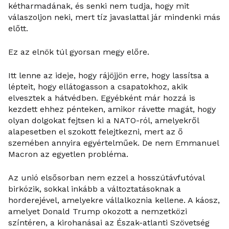
kétharmadának, és senki nem tudja, hogy mit
válaszoljon neki, mert tíz javaslattal jár mindenki más
előtt.
Ez az elnök túl gyorsan megy előre.
Itt lenne az ideje, hogy rájöjjön erre, hogy lassítsa a
lépteit, hogy ellátogasson a csapatokhoz, akik
elvesztek a hátvédben. Egyébként már hozzá is
kezdett ehhez pénteken, amikor rávette magát, hogy
olyan dolgokat fejtsen ki a NATO-ról, amelyekről
alapesetben el szokott felejtkezni, mert az ő
szemében annyira egyértelműek. De nem Emmanuel
Macron az egyetlen probléma.
Az unió elsősorban nem ezzel a hosszútávfutóval
birkózik, sokkal inkább a változtatásoknak a
horderejével, amelyekre vállalkoznia kellene. A káosz,
amelyet Donald Trump okozott a nemzetközi
színtéren, a kirohanásai az Észak-atlanti Szövetség