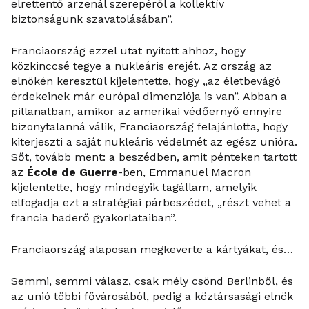
elrettentő arzenál szerepéről a kollektív
biztonságunk szavatolásában”.
Franciaország ezzel utat nyitott ahhoz, hogy
közkinccsé tegye a nukleáris erejét. Az ország az
elnökén keresztül kijelentette, hogy „az életbevágó
érdekeinek már európai dimenziója is van”. Abban a
pillanatban, amikor az amerikai védőernyő ennyire
bizonytalanná válik, Franciaország felajánlotta, hogy
kiterjeszti a saját nukleáris védelmét az egész unióra.
Sőt, tovább ment: a beszédben, amit pénteken tartott
az
École de Guerre
-ben, Emmanuel Macron
kijelentette, hogy mindegyik tagállam, amelyik
elfogadja ezt a stratégiai párbeszédet, „részt vehet a
francia haderő gyakorlataiban”.
Franciaország alaposan megkeverte a kártyákat, és…
Semmi, semmi válasz, csak mély csönd Berlinből, és
az unió többi fővárosából, pedig a köztársasági elnök