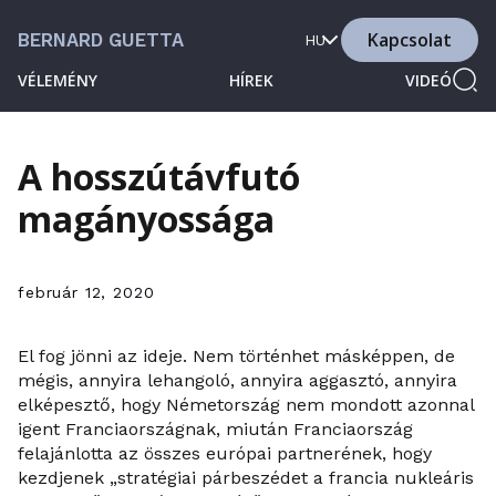
Kapcsolat
BERNARD GUETTA
HU
VÉLEMÉNY
HÍREK
VIDEÓ
A hosszútávfutó
magányossága
február 12, 2020
El fog jönni az ideje. Nem történhet másképpen, de
mégis, annyira lehangoló, annyira aggasztó, annyira
elképesztő, hogy Németország nem mondott azonnal
igent Franciaországnak, miután Franciaország
felajánlotta az összes európai partnerének, hogy
kezdjenek „stratégiai párbeszédet a francia nukleáris