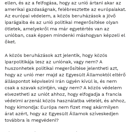
ellen, és az a felfogása, hogy az unió ártani akar az
amerikai gazdaságnak, felébresztette az európaiakat.
Az európai védelem, a közös beruházások a jövő
iparágaiba és az unió politikai megerősítése olyan
ötletek, amelyekről ma már egyetértés van az
unióban, csak éppen mindenki máshogyan képzeli el
őket.
A közös beruházások azt jelentik, hogy közös
iparpolitikája lesz az uniónak, vagy nem? A
huszonhetek politikai megerősítése jelentheti azt,
hogy az unió mer majd az Egyesült Államoktól eltérő
álláspontot képviselni Irán ügyén kívül is, és nem
csak a szavak szintjén, vagy nem? A közös védelem
elvezetheti az uniót ahhoz, hogy elfogadja a francia
védelmi arzenál közös használatba vételét, és ahhoz,
hogy kimondja: Európa nem fizet meg akármilyen
árat azért, hogy az Egyesült Államok szíveskedjen
továbbra is megvédeni?