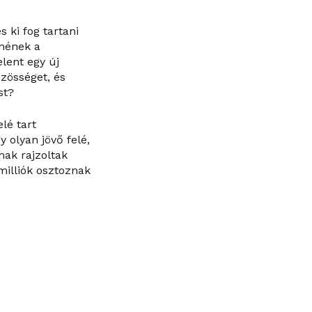
ki fog tartani
nnének a
lent egy új
zösséget, és
st?
lé tart
 olyan jövő felé,
mak rajzoltak
milliók osztoznak