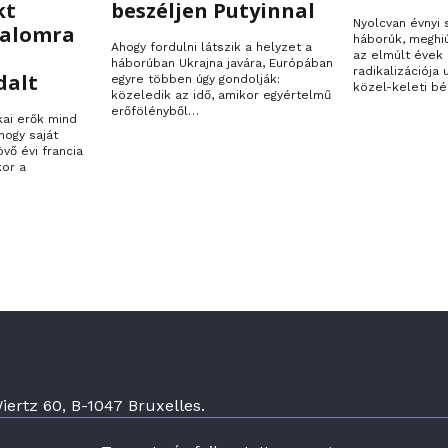
kt
beszéljen Putyinnal
Nyolcvan évnyi
talomra
háborúk, meghi
Ahogy fordulni látszik a helyzet a
az elmúlt évek 
háborúban Ukrajna javára, Európában
radikalizációja
dalt
egyre többen úgy gondolják:
közel-keleti bé
közeledik az idő, amikor egyértelmű
erőfölényből…
kai erők mind
hogy saját
övő évi francia
kor a
ertz 60, B-1047 Bruxelles.