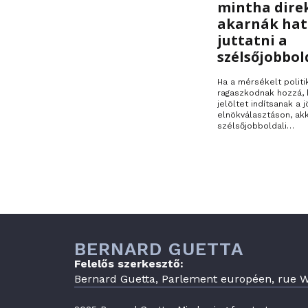
mintha dire
akarnák ha
juttatni a
szélsőjobbol
Ha a mérsékelt politi
ragaszkodnak hozzá, 
jelöltet indítsanak a j
elnökválasztáson, ak
szélsőjobboldali…
BERNARD GUETTA
Felelős szerkesztő:
Bernard Guetta, Parlement européen, rue Wi