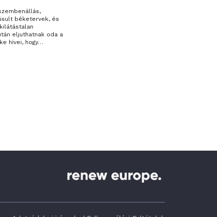
 szembenállás,
úsult béketervek, és
kilátástalan
 után eljuthatnak oda a
ke hívei, hogy…