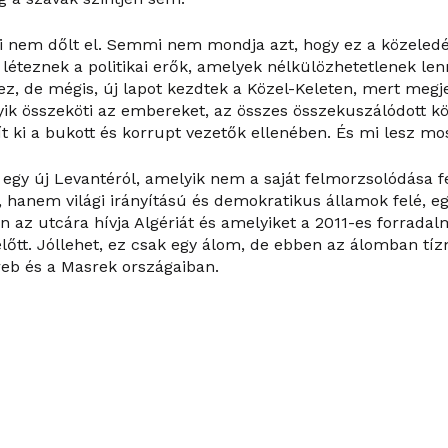
nem dőlt el. Semmi nem mondja azt, hogy ez a közeledés 
 léteznek a politikai erők, amelyek nélkülözhetetlenek le
, de mégis, új lapot kezdtek a Közel-Keleten, mert megje
yik összeköti az embereket, az összes összekuszálódott kö
t ki a bukott és korrupt vezetők ellenében. És mi lesz mo
egy új Levantéról, amelyik nem a saját felmorzsolódása fe
anem világi irányítású és demokratikus államok felé, egy
 az utcára hívja Algériát és amelyiket a 2011-es forradal
őtt. Jóllehet, ez csak egy álom, de ebben az álomban tíz
eb és a Masrek országaiban.