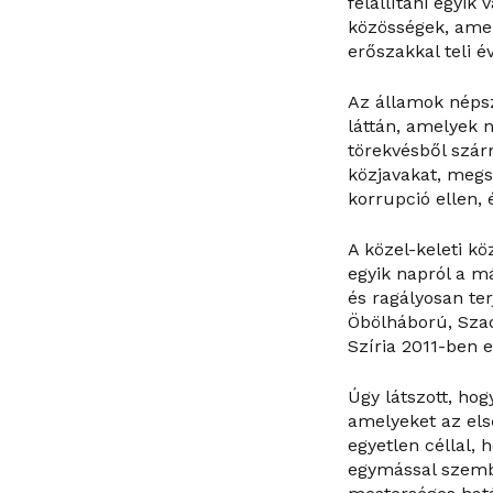
felállítani egyik
közösségek, amel
erőszakkal teli év
Az államok népsz
láttán, amelyek 
törekvésből szár
közjavakat, megs
korrupció ellen,
A közel-keleti k
egyik napról a m
és ragályosan ter
Öbölháború, Sza
Szíria 2011-ben 
Úgy látszott, ho
amelyeket az els
egyetlen céllal,
egymással szembe