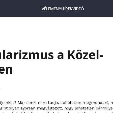
VÉLEMÉNY
HÍREK
VIDEÓ
larizmus a Közel-
en
9
étjeinket? Már senki nem tudja. Lehetetlen megmondani, m
egint olyan gyorsan megváltozott, hogy lehetetlen bármily