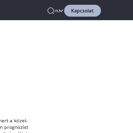
Kapcsolat
HU
ert a közel-
en prognózist