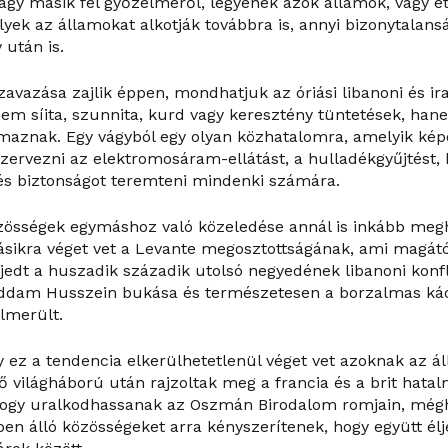
 vagy másik fél győzelméről, legyenek azok államok, vagy et
yek az államokat alkotják továbbra is, annyi bizonytalans
 után is.
avazása zajlik éppen, mondhatjuk az óriási libanoni és ir
nem síita, szunnita, kurd vagy keresztény tüntetések, ha
maznak. Egy vágyból egy olyan közhatalomra, amelyik képe
zervezni az elektromosáram-ellátást, a hulladékgyűjtést, 
 és biztonságot teremteni mindenki számára.
özösségek egymáshoz való közeledése annál is inkább me
ásikra véget vet a Levante megosztottságának, ami magátó
jedt a huszadik századik utolsó negyedének libanoni konfl
ddam Husszein bukása és természetesen a borzalmas káo
elmerült.
gy ez a tendencia elkerülhetetlenül véget vet azoknak az á
ő világháború után rajzoltak meg a francia és a brit hata
 hogy uralkodhassanak az Oszmán Birodalom romjain, még
n álló közösségeket arra kényszerítenek, hogy együtt él