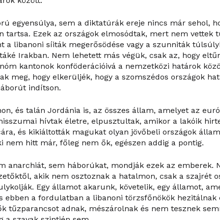
rok között.
ú egyensúlya, sem a diktatúrák ereje nincs már sehol, h
n tartsa. Ezek az országok elmosódtak, mert nem vettek 
int a libanoni síiták megerősödése vagy a szunniták túlsúl
íitáké Irakban. Nem lehetett más végük, csak az, hogy eltű
nóm kantonok konföderációivá a nemzetközi határok közö
nak meg, hogy elkerüljék, hogy a szomszédos országok h
áborút indítson.
anon, és talán Jordánia is, az összes állam, amelyet az eu
isszumai hívtak életre, elpusztultak, amikor a lakóik hirt
ára, és kikiáltották magukat olyan jövőbeli országok álla
 nem hitt már, főleg nem ők, egészen addig a pontig.
 anarchiát, sem háborúkat, mondják ezek az emberek.
zetőktől, akik nem osztoznak a hatalmon, csak a szajrét o
ulykolják. Egy államot akarunk, követelik, egy államot, am
és ebben a fordulatban a libanoni törzsfőnökök hezitálnak
etők tűzparancsot adnak, mészárolnak és nem tesznek se
 a szavak szintjén sem.