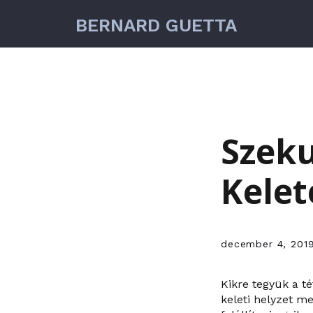
BERNARD GUETTA
Szeku
Kelet
december 4, 201
Kikre tegyük a t
keleti helyzet m