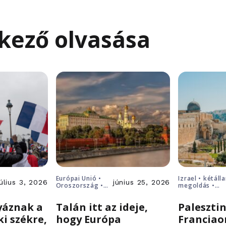
kező olvasása
Európai Unió •
Izrael • kétáll
július 3, 2026
június 25, 2026
Oroszország •
megoldás •
Putyin • Ukrajna
Palesztina
yáznak a
Talán itt az ideje,
Palesztin
ki székre,
hogy Európa
Franciao