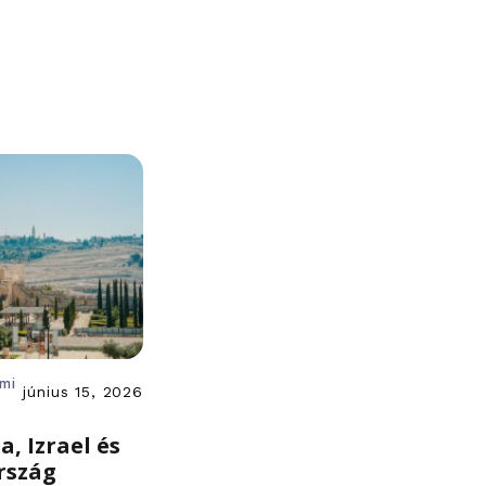
ami
június 15, 2026
a, Izrael és
rszág