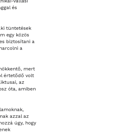
nikai-vallási
ággal és
aki tüntetések
nem egy közös
s biztosítani a
harcolni a
ghökkentő, mert
l értetődő volt
iktusai, az
sz óta, amiben
llamoknak,
lmak azzal az
hozzá úgy, hogy
jenek