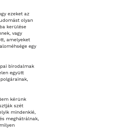
ogy ezeket az
tudomást olyan
yba kerülése
nnek, vagy
tt, amelyeket
ataloméhsége egy
rópai birodalmak
elen együtt
mpolgárainak,
 Nem kérünk
sztják szét
elyik mindenkié,
 és meghátrálnak,
mmilyen