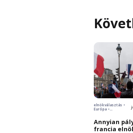
Követ
elnökválasztás •
Európa •
Franciaország
Annyian pál
francia elnö