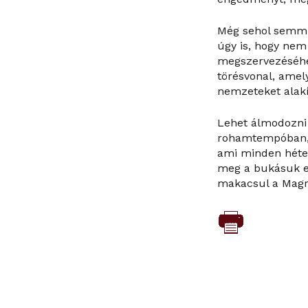
Még sehol semmi 
úgy is, hogy nem
megszervezéséhez
törésvonal, amel
nemzeteket alakí
Lehet álmodozni 
rohamtempóban, h
ami minden héten
meg a bukásuk el
makacsul a Magr