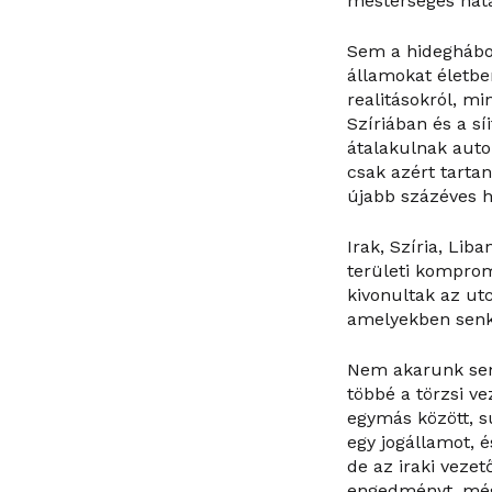
mesterséges hatá
Sem a hideghábor
államokat életbe
realitásokról, m
Szíriában és a s
átalakulnak auto
csak azért tarta
újabb százéves h
Irak, Szíria, Lib
területi komprom
kivonultak az utc
amelyekben senki
Nem akarunk sem
többé a törzsi ve
egymás között, s
egy jogállamot, 
de az iraki vez
engedményt, még