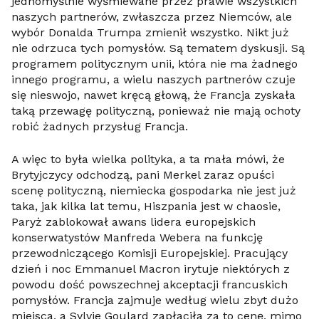
jednomyślnie wyśmiewane przez prawie wszystkich
naszych partnerów, zwłaszcza przez Niemców, ale
wybór Donalda Trumpa zmienił wszystko. Nikt już
nie odrzuca tych pomysłów. Są tematem dyskusji. Są
programem politycznym unii, która nie ma żadnego
innego programu, a wielu naszych partnerów czuje
się nieswojo, nawet kręcą głową, że Francja zyskała
taką przewagę polityczną, ponieważ nie mają ochoty
robić żadnych przysług Francja.
A więc to była wielka polityka, a ta mała mówi, że
Brytyjczycy odchodzą, pani Merkel zaraz opuści
scenę polityczną, niemiecka gospodarka nie jest już
taka, jak kilka lat temu, Hiszpania jest w chaosie,
Paryż zablokował awans lidera europejskich
konserwatystów Manfreda Webera na funkcję
przewodniczącego Komisji Europejskiej. Pracujący
dzień i noc Emmanuel Macron irytuje niektórych z
powodu dość powszechnej akceptacji francuskich
pomysłów. Francja zajmuje według wielu zbyt dużo
miejsca, a Sylvie Goulard zapłaciła za to cenę, mimo