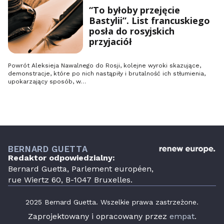
“To byłoby przejęcie
Bastylii”. List francuskiego
posła do rosyjskich
przyjaciół
Powrót Aleksieja Nawalnego do Rosji, kolejne wyroki skazujące,
demonstracje, które po nich nastąpiły i brutalność ich stłumienia,
upokarzający sposób, w…
BERNARD GUETTA
Redaktor odpowiedzialny:
Bernard Guetta, Parlement européen,
rue Wiertz 60, B-1047 Bruxelles.
2025 Bernard Guetta. Wszelkie prawa zastrzeżone.
Zaprojektowany i opracowany przez
empat
.