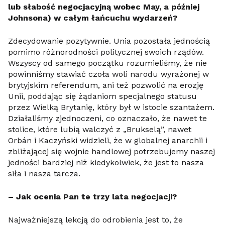
lub słabość negocjacyjną wobec May, a później
Johnsona) w całym łańcuchu wydarzeń?
Zdecydowanie pozytywnie. Unia pozostała jednością
pomimo różnorodności politycznej swoich rządów.
Wszyscy od samego początku rozumieliśmy, że nie
powinniśmy stawiać czoła woli narodu wyrażonej w
brytyjskim referendum, ani też pozwolić na erozję
Unii, poddając się żądaniom specjalnego statusu
przez Wielką Brytanię, który był w istocie szantażem.
Działaliśmy zjednoczeni, co oznaczało, że nawet te
stolice, które lubią walczyć z „Brukselą”, nawet
Orbán i Kaczyński widzieli, że w globalnej anarchii i
zbliżającej się wojnie handlowej potrzebujemy naszej
jedności bardziej niż kiedykolwiek, że jest to nasza
siła i nasza tarcza.
– Jak ocenia Pan te trzy lata negocjacji?
Najważniejszą lekcją do odrobienia jest to, że