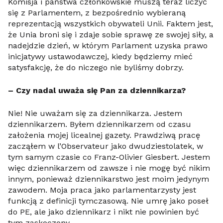
Komisja i państwa członkowskie muszą teraz liczyć
się z Parlamentem, z bezpośrednio wybieraną
reprezentacją wszystkich obywateli Unii. Faktem jest,
że Unia broni się i zdaje sobie sprawę ze swojej siły, a
nadejdzie dzień, w którym Parlament uzyska prawo
inicjatywy ustawodawczej, kiedy będziemy mieć
satysfakcję, że do niczego nie byliśmy dobrzy.
– Czy nadal uważa się Pan za dziennikarza?
Nie! Nie uważam się za dziennikarza. Jestem
dziennikarzem. Byłem dziennikarzem od czasu
założenia mojej licealnej gazety. Prawdziwą pracę
zacząłem w l’Observateur jako dwudziestolatek, w
tym samym czasie co Franz-Olivier Giesbert. Jestem
więc dziennikarzem od zawsze i nie mogę być nikim
innym, ponieważ dziennikarstwo jest moim jedynym
zawodem. Moja praca jako parlamentarzysty jest
funkcją z definicji tymczasową. Nie umrę jako poseł
do PE, ale jako dziennikarz i nikt nie powinien być
tym zaskoczony.