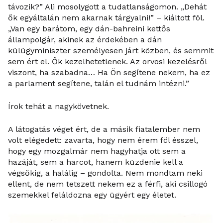
távozik?” Ali mosolygott a tudatlanságomon. „Dehát
ők egyáltalán nem akarnak tárgyalni!” – kiáltott föl.
„Van egy barátom, egy dán-bahreini kettős
állampolgár, akinek az érdekében a dán
külügyminiszter személyesen járt közben, és semmit
sem ért el. Ők kezelhetetlenek. Az orvosi kezelésről
viszont, ha szabadna… Ha Ön segítene nekem, ha ez
a parlament segítene, talán el tudnám intézni.”
Írok tehát a nagykövetnek.
A látogatás véget ért, de a másik fiatalember nem
volt elégedett: zavarta, hogy nem érem föl ésszel,
hogy egy mozgalmár nem hagyhatja ott sem a
hazáját, sem a harcot, hanem küzdenie kell a
végsőkig, a halálig – gondolta. Nem mondtam neki
ellent, de nem tetszett nekem ez a férfi, aki csillogó
szemekkel feláldozna egy ügyért egy életet.