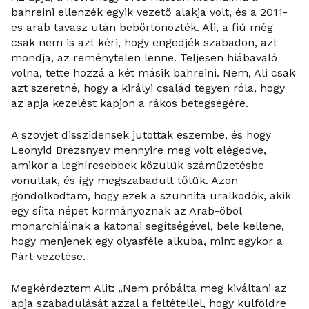
bahreini ellenzék egyik vezető alakja volt, és a 2011-
es arab tavasz után bebörtönözték. Ali, a fiú még
csak nem is azt kéri, hogy engedjék szabadon, azt
mondja, az reménytelen lenne. Teljesen hiábavaló
volna, tette hozzá a két másik bahreini. Nem, Ali csak
azt szeretné, hogy a királyi család tegyen róla, hogy
az apja kezelést kapjon a rákos betegségére.
A szovjet disszidensek jutottak eszembe, és hogy
Leonyid Brezsnyev mennyire meg volt elégedve,
amikor a leghíresebbek közülük száműzetésbe
vonultak, és így megszabadult tőlük. Azon
gondolkodtam, hogy ezek a szunnita uralkodók, akik
egy síita népet kormányoznak az Arab-öböl
monarchiáinak a katonai segítségével, bele kellene,
hogy menjenek egy olyasféle alkuba, mint egykor a
Párt vezetése.
Megkérdeztem Alit: „Nem próbálta meg kiváltani az
apja szabadulását azzal a feltétellel, hogy külföldre