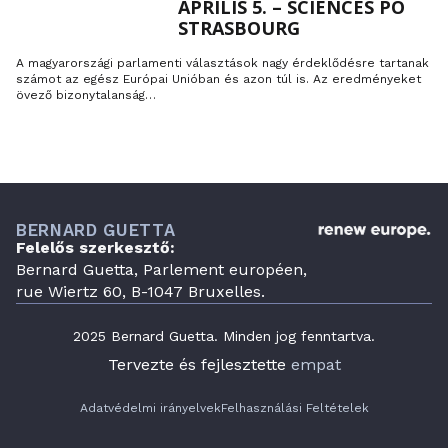
ÁPRILIS 5. – SCIENCES PO
STRASBOURG
A magyarországi parlamenti választások nagy érdeklődésre tartanak
számot az egész Európai Unióban és azon túl is. Az eredményeket
övező bizonytalanság…
BERNARD GUETTA
Felelős szerkesztő:
Bernard Guetta, Parlement européen,
rue Wiertz 60, B-1047 Bruxelles.
2025 Bernard Guetta. Minden jog fenntartva.
Tervezte és fejlesztette
empat
Adatvédelmi irányelvek
Felhasználási Feltételek