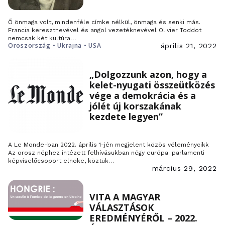
Ő önmaga volt, mindenféle címke nélkül, önmaga és senki más.
Francia keresztnevével és angol vezetéknevével Olivier Toddot
nemcsak két kultúra…
Oroszország • Ukrajna • USA
április 21, 2022
„Dolgozzunk azon, hogy a
kelet-nyugati összeütközés
vége a demokrácia és a
jólét új korszakának
kezdete legyen”
A Le Monde-ban 2022. április 1-jén megjelent közös véleménycikk
Az orosz néphez intézett felhívásukban négy európai parlamenti
képviselőcsoport elnöke, köztük…
március 29, 2022
VITA A MAGYAR
VÁLASZTÁSOK
EREDMÉNYÉRŐL – 2022.