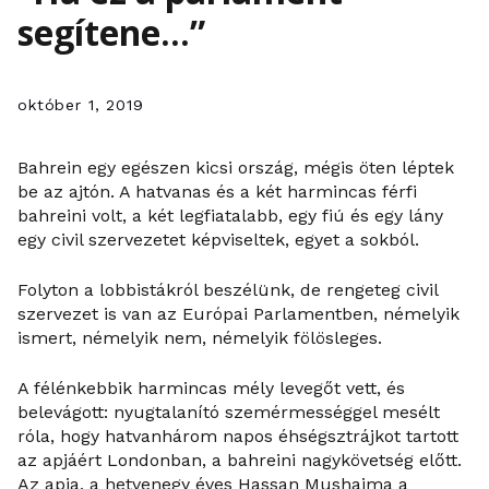
segítene…”
október 1, 2019
Bahrein egy egészen kicsi ország, mégis öten léptek
be az ajtón. A hatvanas és a két harmincas férfi
bahreini volt, a két legfiatalabb, egy fiú és egy lány
egy civil szervezetet képviseltek, egyet a sokból.
Folyton a lobbistákról beszélünk, de rengeteg civil
szervezet is van az Európai Parlamentben, némelyik
ismert, némelyik nem, némelyik fölösleges.
A félénkebbik harmincas mély levegőt vett, és
belevágott: nyugtalanító szemérmességgel mesélt
róla, hogy hatvanhárom napos éhségsztrájkot tartott
az apjáért Londonban, a bahreini nagykövetség előtt.
Az apja, a hetvenegy éves Hassan Mushaima a