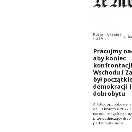
Rosja • Ukraina
4 k
• USA
Pracujmy na
aby koniec
konfrontacj
Wschodu i Z
był początki
demokracji i
dobrobytu
Artykuł opublikowan
dniu 1 kwietnia 2022 r
narodu rosyjskiego cz
przewodniczący grup
parlamentarnych…