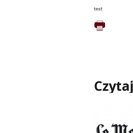
test
Czyta