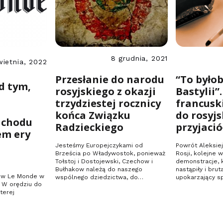
8 grudnia, 2021
wietnia, 2022
Przesłanie do narodu
“To byłob
d tym,
rosyjskiego z okazji
Bastylii”.
trzydziestej rocznicy
francusk
i
końca Związku
do rosyjs
achodu
Radzieckiego
przyjació
em ery
Jesteśmy Europejczykami od
Powrót Aleksie
Brześcia po Władywostok, ponieważ
Rosji, kolejne 
Tołstoj i Dostojewski, Czechow i
demonstracje, 
Bułhakow należą do naszego
nastąpiły i brut
y w Le Monde w
wspólnego dziedzictwa, do
upokarzający 
. W orędziu do
panteonu…
terej