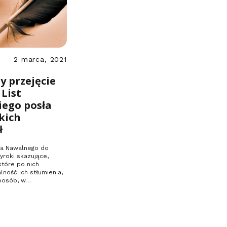
2 marca, 2021
y przejęcie
 List
iego posła
kich
ł
ja Nawalnego do
wyroki skazujące,
które po nich
alność ich stłumienia,
sposób, w…