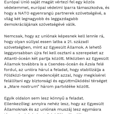
Európai Unió saját magát vértezi fel egy közös
védelemmel, európai védelmi iparra támaszkodva, és
hogy a NATO egyenrangú partnerek szövetségévé, a
világ két legnagyobb és leggazdagabb
demokráciájának szövetségévé válik.
Nemcsak, hogy az uniónak képesnek kell lennie rá,
hogy olyan súllyal essen latba a 21. századi
szövetségben, mint az Egyesült Államok. A lehető
leggyorsabban újra fel kell osztani a szerepeket az
Atlanti-óceán két partja között. Miközben az Egyesült
Államok továbbra is a Csendes-óceán és Ázsia felé
fordul, az unióra hárul a feladat, hogy stabilizálja a
Földközi-tenger medencéjét azzal, hogy megkísérel
felállítani egy biztonsági és együttműködési térséget
a „Mare nostrum” három partvidéke között.
Egyik oldalon sem lesz könnyű a feladat.
Ellenkezőleg: annyira nehéz lesz, hogy az Egyesült
Államoknak és az uniónak muszáj lesz egymásra