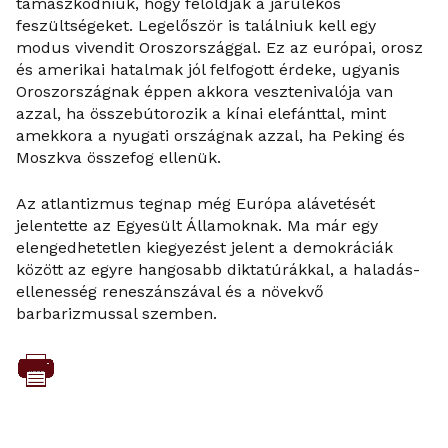
támaszkodniuk, hogy feloldják a járulékos
feszültségeket. Legelőször is találniuk kell egy
modus vivendit Oroszországgal. Ez az európai, orosz
és amerikai hatalmak jól felfogott érdeke, ugyanis
Oroszországnak éppen akkora vesztenivalója van
azzal, ha összebútorozik a kínai elefánttal, mint
amekkora a nyugati országnak azzal, ha Peking és
Moszkva összefog ellenük.
Az atlantizmus tegnap még Európa alávetését
jelentette az Egyesült Államoknak. Ma már egy
elengedhetetlen kiegyezést jelent a demokráciák
között az egyre hangosabb diktatúrákkal, a haladás-
ellenesség reneszánszával és a növekvő
barbarizmussal szemben.