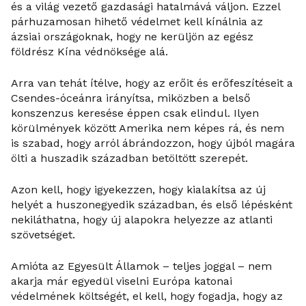
és a világ vezető gazdasági hatalmává váljon. Ezzel
párhuzamosan hihető védelmet kell kínálnia az
ázsiai országoknak, hogy ne kerüljön az egész
földrész Kína védnöksége alá.
Arra van tehát ítélve, hogy az erőit és erőfeszítéseit a
Csendes-óceánra irányítsa, miközben a belső
konszenzus keresése éppen csak elindul. Ilyen
körülmények között Amerika nem képes rá, és nem
is szabad, hogy arról ábrándozzon, hogy újból magára
ölti a huszadik században betöltött szerepét.
Azon kell, hogy igyekezzen, hogy kialakítsa az új
helyét a huszonegyedik században, és első lépésként
nekiláthatna, hogy új alapokra helyezze az atlanti
szövetséget.
Amióta az Egyesült Államok – teljes joggal – nem
akarja már egyedül viselni Európa katonai
védelmének költségét, el kell, hogy fogadja, hogy az