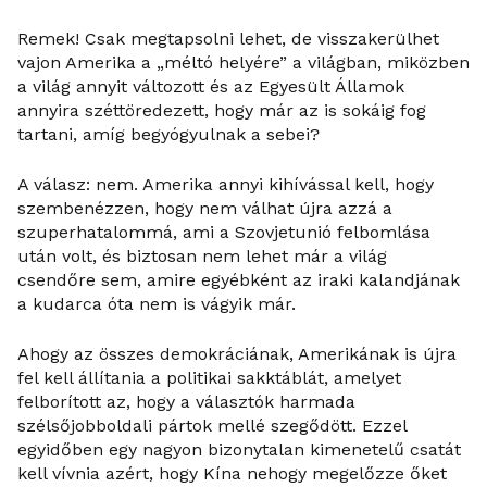
Remek! Csak megtapsolni lehet, de visszakerülhet
vajon Amerika a „méltó helyére” a világban, miközben
a világ annyit változott és az Egyesült Államok
annyira széttöredezett, hogy már az is sokáig fog
tartani, amíg begyógyulnak a sebei?
A válasz: nem. Amerika annyi kihívással kell, hogy
szembenézzen, hogy nem válhat újra azzá a
szuperhatalommá, ami a Szovjetunió felbomlása
után volt, és biztosan nem lehet már a világ
csendőre sem, amire egyébként az iraki kalandjának
a kudarca óta nem is vágyik már.
Ahogy az összes demokráciának, Amerikának is újra
fel kell állítania a politikai sakktáblát, amelyet
felborított az, hogy a választók harmada
szélsőjobboldali pártok mellé szegődött. Ezzel
egyidőben egy nagyon bizonytalan kimenetelű csatát
kell vívnia azért, hogy Kína nehogy megelőzze őket