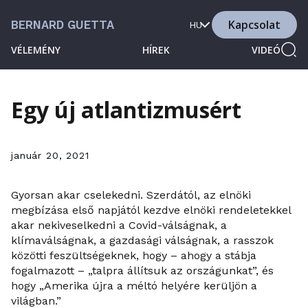
Kapcsolat
BERNARD GUETTA
HU
VÉLEMÉNY
HÍREK
VIDEÓ
Egy új atlantizmusért
január 20, 2021
Gyorsan akar cselekedni. Szerdától, az elnöki
megbízása első napjától kezdve elnöki rendeletekkel
akar nekiveselkedni a Covid-válságnak, a
klímaválságnak, a gazdasági válságnak, a rasszok
közötti feszültségeknek, hogy – ahogy a stábja
fogalmazott – „talpra állítsuk az országunkat”, és
hogy „Amerika újra a méltó helyére kerüljön a
világban.”