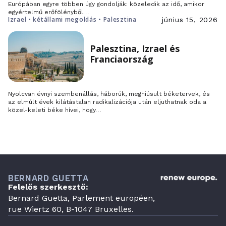
Európában egyre többen úgy gondolják: közeledik az idő, amikor
egyértelmű erőfölényből…
Izrael • kétállami megoldás • Palesztina
június 15, 2026
Palesztina, Izrael és
Franciaország
Nyolcvan évnyi szembenállás, háborúk, meghiúsult béketervek, és
az elmúlt évek kilátástalan radikalizációja után eljuthatnak oda a
közel-keleti béke hívei, hogy…
BERNARD GUETTA
Felelős szerkesztő:
Bernard Guetta, Parlement européen,
rue Wiertz 60, B-1047 Bruxelles.