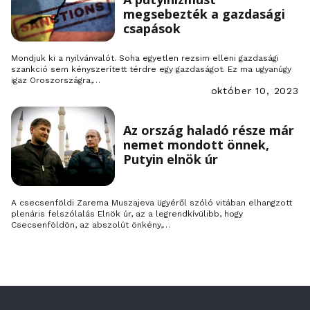
megsebezték a gazdasági
csapások
Mondjuk ki a nyilvánvalót. Soha egyetlen rezsim elleni gazdasági
szankció sem kényszerített térdre egy gazdaságot. Ez ma ugyanúgy
igaz Oroszországra,…
október 10, 2023
Az ország haladó része már
nemet mondott önnek,
Putyin elnök úr
A csecsenföldi Zarema Muszajeva ügyéről szóló vitában elhangzott
plenáris felszólalás Elnök úr, az a legrendkívülibb, hogy
Csecsenföldön, az abszolút önkény,…