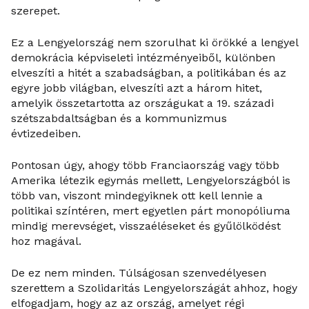
szerepet.
Ez a Lengyelország nem szorulhat ki örökké a lengyel
demokrácia képviseleti intézményeiből, különben
elveszíti a hitét a szabadságban, a politikában és az
egyre jobb világban, elveszíti azt a három hitet,
amelyik összetartotta az országukat a 19. századi
szétszabdaltságban és a kommunizmus
évtizedeiben.
Pontosan úgy, ahogy több Franciaország vagy több
Amerika létezik egymás mellett, Lengyelországból is
több van, viszont mindegyiknek ott kell lennie a
politikai színtéren, mert egyetlen párt monopóliuma
mindig merevséget, visszaéléseket és gyűlölködést
hoz magával.
De ez nem minden. Túlságosan szenvedélyesen
szerettem a Szolidaritás Lengyelországát ahhoz, hogy
elfogadjam, hogy az az ország, amelyet régi