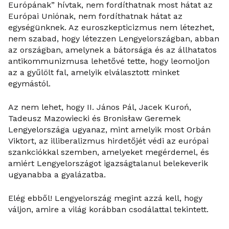
Európának” hívtak, nem fordíthatnak most hátat az
Európai Uniónak, nem fordíthatnak hátat az
egységünknek. Az euroszkepticizmus nem létezhet,
nem szabad, hogy létezzen Lengyelországban, abban
az országban, amelynek a bátorsága és az állhatatos
antikommunizmusa lehetővé tette, hogy leomoljon
az a gyűlölt fal, amelyik elválasztott minket
egymástól.
Az nem lehet, hogy II. János Pál, Jacek Kuroń,
Tadeusz Mazowiecki és Bronisław Geremek
Lengyelországa ugyanaz, mint amelyik most Orbán
Viktort, az illiberalizmus hirdetőjét védi az európai
szankciókkal szemben, amelyeket megérdemel, és
amiért Lengyelországot igazságtalanul belekeverik
ugyanabba a gyalázatba.
Elég ebből! Lengyelország megint azzá kell, hogy
váljon, amire a világ korábban csodálattal tekintett.