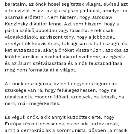
barátaim, az önök hősei segítettek világra, elviseli azt
a televíziót és azt az igazságszolgáltatást, amelyet rá
akarnak erőltetni. Nem hiszem, hogy Jaroslaw
Kaczinsky diktátor lenne. Azt sem hiszem, hogy a
pártja szélsőjobboldali vagy fasiszta. Ezek csak
vádaskodások, az viszont tény, hogy a jobboldal,
amelyet ők képviselnek, túlságosan naftalinszagú, és
két évszázaddal akarja önöket visszahúzni, azokba az
időkbe, amikor a szabad akarat szelleme, az egyház
és az állam szétválasztása és a nők felszabadítása
még nem formálta át a világot.
Az önök országának, az én Lengyelországomnak
szüksége van rá, hogy fellélegezhessen, hogy ne
utasítsa el a modern időket, amelyek, ha tetszik, ha
nem, már megérkeztek.
És végül: önök, akik annyit küzdöttek érte, hogy
Európa részei lehessenek, és ne oda tartozzanak,
amit a demokráciák a kommunista időkben „a másik