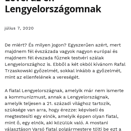
Lengyelországomnak
július 7, 2020
De miért? És milyen jogon? Egyszerűen azért, mert
majdnem fél évszázada vagyok nagyon európai és
majdnem fél évszada fűznek testvéri szálak
Lengyelországhoz is. Ebből a két okból kívánom Rafal
Trzaskowski győzelmét, sokkal inkább a győzelmét,
mint az ellenfelének a vereségét.
A fiatal Lengyelországnak, amelyik már nem ismerte
a kommunizmust, annak a Lengyelországnak,
amelyik teljesen a 21. századi világhoz tartozik,
szüksége van arra, hogy érezze: képviseli és
megtestesíti egy elnök, amelyik éppen olyan fiatal,
mint ő, egy elnök, aki közülük való. A mostani
választáson Varsó fiatal polgármestere tölti be ezt a