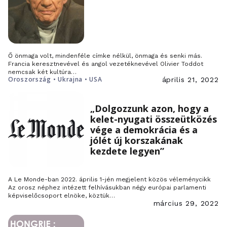
Ő önmaga volt, mindenféle címke nélkül, önmaga és senki más.
Francia keresztnevével és angol vezetéknevével Olivier Toddot
nemcsak két kultúra…
Oroszország • Ukrajna • USA
április 21, 2022
„Dolgozzunk azon, hogy a
kelet-nyugati összeütközés
vége a demokrácia és a
jólét új korszakának
kezdete legyen”
A Le Monde-ban 2022. április 1-jén megjelent közös véleménycikk
Az orosz néphez intézett felhívásukban négy európai parlamenti
képviselőcsoport elnöke, köztük…
március 29, 2022