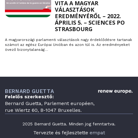
VITA A MAGYAR
VÁLASZTÁSOK
EREDMÉNYÉRŐL – 2022.
ÁPRILIS 5. – SCIENCES PO
STRASBOURG
A magyarországi parlamenti választások nagy érdeklődésre tartanak
számot az egész Európai Unióban és azon túl is. Az eredményeket
övező bizonytalanság…
BERNARD GUETTA
Felelős szerkesztő:
Bernard Guetta, Parlement européen,
rue Wiertz 60, B-1047 Bruxelles.
2025 Bernard Guetta. Minden jog fenntartva.
Tervezte és fejlesztette
empat