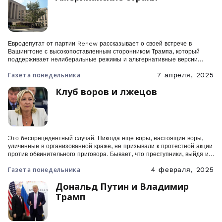
Евродепутат от партии Renew рассказывает о своей встрече в
Вашингтоне с высокопоставленным сторонником Трампа, который
поддерживает нелиберальные режимы и альтернативные версии
истории. Он также встретился с демократами, для которых Европа
Газета понедельника
7 апреля, 2025
является оплотом свобод, из которого демократия может начать свое
противодействие.
Клуб воров и лжецов
Это беспрецедентный случай. Никогда еще воры, настоящие воры,
уличенные в организованной краже, не призывали к протестной акции
против обвинительного приговора. Бывает, что преступники, выйдя из
заключения, красуются на публике или празднуют неспособность
Газета понедельника
4 февраля, 2025
правосудия доказать их вину. Но воскресный митинг «Национального
объединения» стал настоящей премьерой.
Дональд Путин и Владимир
Трамп