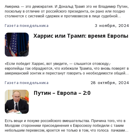
Америка — это демократия. И Дональд Трамп это не Владимир Путин,
поскольку в отличие от российского президента, он рано или поздно
столкнется с системой сдержек и противовесов в лице судебной
системы, Конгресса, прессы, губернаторов и Федеральной резервной
Газета понедельника
3 ноября, 2024
системы.
Харрис или Трамп: время Европы
«Если победит Харрис, вот увидите, — слышится отовсюду,-
европейцы так обрадуются, что избежали Трампа, что вновь поверят в
американский зонтик и перестанут говорить о необходимости общей
обороны». «Если победит Трамп, вот увидите, — слышится отовсюду,
Газета понедельника
28 октября, 2024
— многие постараются договориться на двусторонней основе о
сохранении американской защиты, что положит конец самой идее
Путин – Европа – 2:0
стратегической автономии, а то […]
Есть вещи и похуже российского вмешательства. Причина того, что в
Молдове сторонники присоединения к Евросоюзу победили с таким
небольшим перевесом, кроется не только в том, что голоса пачками