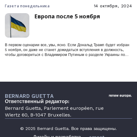
скупали российские спецслужбы, которые, к тому же, забросали
Газета понедельника
14 октября, 2024
избирателей фейковыми новостями.
Европа после 5 ноября
В первом сценарии все, увы, ясно. Если Дональд Трамп будет избран
5 ноября, он даже не станет дожидаться вступления в должность,
чтобы договориться с Владимиром Путиным о разделе Украины по
образцу Германии или Кореи.
BERNARD GUETTA
Ответственный редактор:
Bernard Guetta, Parlement européen, rue
Wiertz 60, B-1047 Bruxelles.
© 2025 Bernard Guetta. Все права защищены.