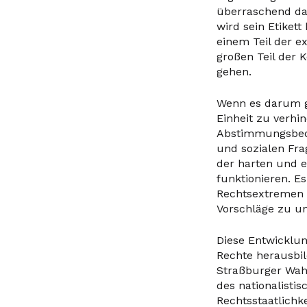
überraschend das
wird sein Etikett
einem Teil der e
großen Teil der 
gehen.
Wenn es darum ge
Einheit zu verhi
Abstimmungsbeda
und sozialen Fr
der harten und 
funktionieren. E
Rechtsextremen b
Vorschläge zu un
Diese Entwicklun
Rechte herausbil
Straßburger Wah
des nationalisti
Rechtsstaatlichk