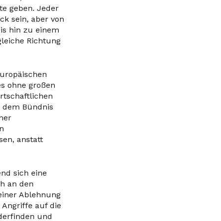
te geben. Jeder
ick sein, aber von
bis hin zu einem
gleiche Richtung
europäischen
es ohne großen
tschaftlichen
e dem Bündnis
mer
en
en, anstatt
nd sich eine
ch an den
einer Ablehnung
Angriffe auf die
ederfinden und