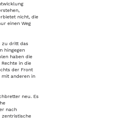
ntwicklung
erstehen,
bietet nicht, die
nur einen Weg
zu dritt das
en hingegen
olen haben die
 Rechte in die
chts der Front
h mit anderen in
hbretter neu. Es
che
er nach
zentristische