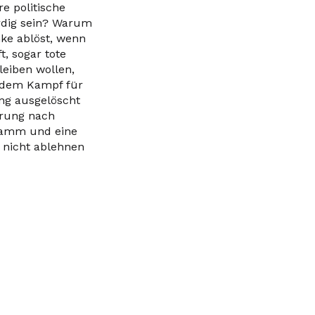
e politische
rdig sein? Warum
nke ablöst, wenn
t, sogar tote
leiben wollen,
, dem Kampf für
ung ausgelöscht
erung nach
gramm und eine
 nicht ablehnen