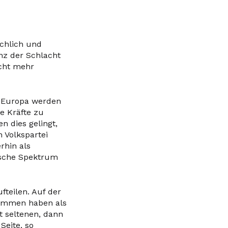
ichlich und
nz der Schlacht
cht mehr
z Europa werden
e Kräfte zu
n dies gelingt,
 Volkspartei
erhin als
ische Spektrum
fteilen. Auf der
Stimmen haben als
t seltenen, dann
Seite, so