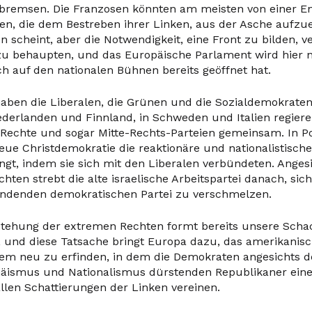
bremsen. Die Franzosen könnten am meisten von einer E
en, die dem Bestreben ihrer Linken, aus der Asche aufzu
scheint, aber die Notwendigkeit, eine Front zu bilden, ver
 zu behaupten, und das Europäische Parlament wird hier 
ich auf den nationalen Bühnen bereits geöffnet hat.
aben die Liberalen, die Grünen und die Sozialdemokraten 
ederlanden und Finnland, in Schweden und Italien regier
Rechte und sogar Mitte-Rechts-Parteien gemeinsam. In P
eue Christdemokratie die reaktionäre und nationalistische
ngt, indem sie sich mit den Liberalen verbündeten. Angesi
hten strebt die alte israelische Arbeitspartei danach, sic
ündenden demokratischen Partei zu verschmelzen.
stehung der extremen Rechten formt bereits unsere Schac
e, und diese Tatsache bringt Europa dazu, das amerikanis
tem neu zu erfinden, in dem die Demokraten angesichts d
äismus und Nationalismus dürstenden Republikaner eine 
allen Schattierungen der Linken vereinen.