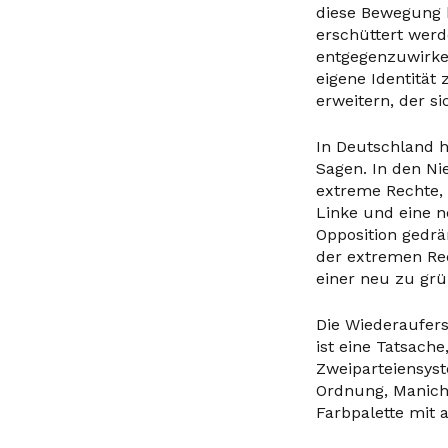
diese Bewegung 
erschüttert werd
entgegenzuwirken 
eigene Identität
erweitern, der s
In Deutschland h
Sagen. In den Ni
extreme Rechte, 
Linke und eine n
Opposition gedrä
der extremen Rec
einer neu zu gr
Die Wiederaufer
ist eine Tatsach
Zweiparteiensys
Ordnung, Manich
Farbpalette mit 