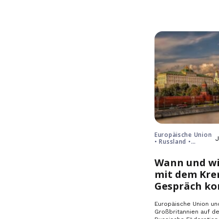
Europäische Union
J
• Russland •
Ukraine
Wann und wi
mit dem Kre
Gespräch k
Europäische Union un
Großbritannien auf de