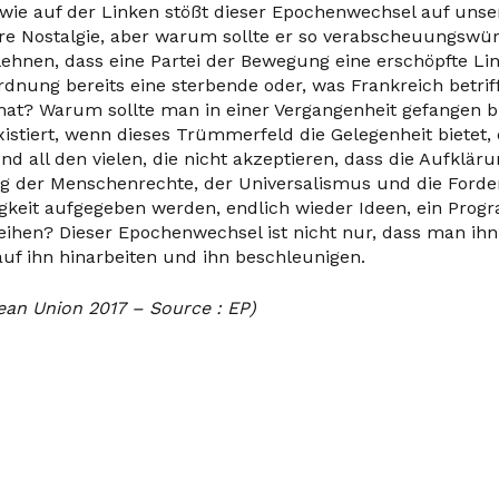
wie auf der Linken stößt dieser Epochenwechsel auf unser
re Nostalgie, aber warum sollte er so verabscheuungswü
lehnen, dass eine Partei der Bewegung eine erschöpfte Li
rdnung bereits eine sterbende oder, was Frankreich betriff
hat? Warum sollte man in einer Vergangenheit gefangen b
xistiert, wenn dieses Trümmerfeld die Gelegenheit bietet
nd all den vielen, die nicht akzeptieren, dass die Aufklär
ng der Menschenrechte, der Universalismus und die Ford
igkeit aufgegeben werden, endlich wieder Ideen, ein Pro
eihen? Dieser Epochenwechsel ist nicht nur, dass man ihn
uf ihn hinarbeiten und ihn beschleunigen.
an Union 2017 – Source : EP)