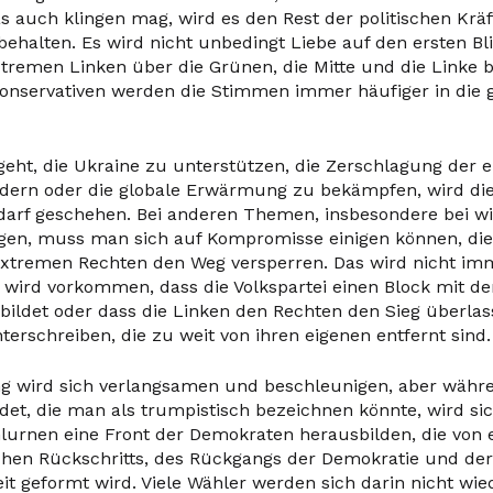
 auch klingen mag, wird es den Rest der politischen Kräf
 behalten. Es wird nicht unbedingt Liebe auf den ersten Bl
xtremen Linken über die Grünen, die Mitte und die Linke 
Konservativen werden die Stimmen immer häufiger in die 
ht, die Ukraine zu unterstützen, die Zerschlagung der 
ndern oder die globale Erwärmung zu bekämpfen, wird di
rf geschehen. Bei anderen Themen, insbesondere bei wir
agen, muss man sich auf Kompromisse einigen können, di
extremen Rechten den Weg versperren. Das wird nicht im
s wird vorkommen, dass die Volkspartei einen Block mit d
ildet oder dass die Linken den Rechten den Sieg überlass
terschreiben, die zu weit von ihren eigenen entfernt sind.
g wird sich verlangsamen und beschleunigen, aber währe
det, die man als trumpistisch bezeichnen könnte, wird si
lurnen eine Front der Demokraten herausbilden, die von 
schen Rückschritts, des Rückgangs der Demokratie und der 
eit geformt wird. Viele Wähler werden sich darin nicht wi