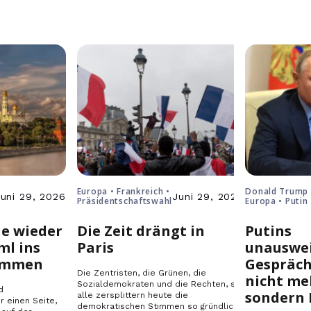
Europa • Frankreich •
Donald Trump 
uni 29, 2026
Juni 29, 2026
Präsidentschaftswahl
Europa • Putin 
Russland • Ukr
e wieder
Die Zeit drängt in
Putins
ml ins
Paris
unauswei
ommen
Gespräch
Die Zentristen, die Grünen, die
nicht me
Sozialdemokraten und die Rechten, sie
d
sondern 
alle zersplittern heute die
r einen Seite,
demokratischen Stimmen so gründlich,