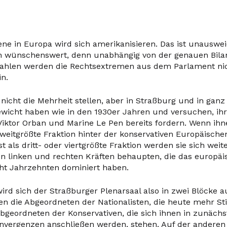
zene in Europa wird sich amerikanisieren. Das ist unauswe
ch wünschenswert, denn unabhängig von der genauen Bila
ahlen werden die Rechtsextremen aus dem Parlament ni
n.
nicht die Mehrheit stellen, aber in Straßburg und in gan
Gewicht haben wie in den 1930er Jahren und versuchen, ihr
Viktor Orban und Marine Le Pen bereits fordern. Wenn ihne
zweitgrößte Fraktion hinter der konservativen Europäischen
st als dritt- oder viertgrößte Fraktion werden sie sich weit
en linken und rechten Kräften behaupten, die das europä
cht Jahrzehnten dominiert haben.
rd sich der Straßburger Plenarsaal also in zwei Blöcke au
en die Abgeordneten der Nationalisten, die heute mehr 
Abgeordneten der Konservativen, die sich ihnen in zunächs
vergenzen anschließen werden, stehen. Auf der anderen 